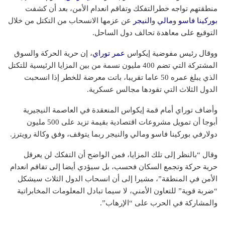
منطقتهم تواجه خطرالتفكك وتفاقم انعدام الأمن، بعد أن كشفت
بوركينا فاسو
و
مالي
و
النيجر
عن عزمها الانسحاب من التكتل من خلال
التوقيع على معاهدة تحالف دول الساحل.
ووقال رئيس مفوضية إيكواس
عمر توراي
، إن حرية الحركة والسوق
المشتركة التي تضم 400 مليون نسمة من بين المزايا الرئيسية للتكتل
الذي يبلغ عمره 50 عاما تقريبا، باتت معرضة للخطر إذا انسحبت
الدول الثلاث التي تقودها مجالس عسكرية.
وأضاف توراي أمام قمة إيكواس المنعقدة في العاصمة النيجيرية
أبوجا أن تمويل مشروعات اقتصادية بقيمة تزيد على 500 مليون
دولارفي بوركينا فاسو ومالي والنيجر ربما يتوقف، وفق وكالة رويترز.
وقال “بالنظر إلى تلك المزايا، فمن الواضح أن التفكك لن يعرقل
حرية حركة وتجمع السكان فحسب، بل سيؤدي أيضا إلى تفاقم انعدام
الأمن في المنطقة”، مشيرا إلى أن انسحاب الدول الثلاث سيشكل
“ضربة قوية” للتعاون الأمني، لا سيما تبادل المعلومات المخابراتية
والمشاركة في الحرب على “الإرهاب”.