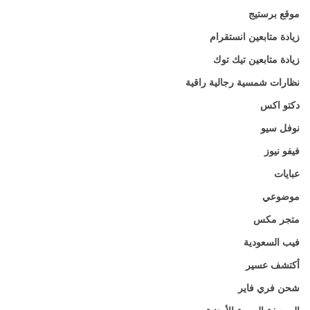
موقع برستيج
زيادة متابعين انستقرام
زيادة متابعين تيك توك
نظارات شمسية رجالية راقية
دكتو اكس
نوفل سيو
فيفو نيوز
عبايات
موضوعي
متجر مكس
فيب السعودية
أكتشف عسير
شحن فري فاير