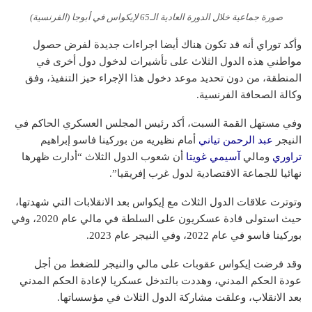
صورة جماعية خلال الدورة العادية الـ65 لإيكواس في أبوجا (الفرنسية)
وأكد توراي أنه قد تكون هناك أيضا اجراءات جديدة لفرض حصول
مواطني هذه الدول الثلاث على تأشيرات لدخول دول أخرى في
المنطقة، من دون تحديد موعد دخول هذا الإجراء حيز التنفيذ، وفق
وكالة الصحافة الفرنسية.
وفي مستهل القمة السبت، أكد رئيس المجلس العسكري الحاكم في
النيجر
عبد الرحمن تياني
أمام نظيريه من بوركينا فاسو إبراهيم
تراوري
ومالي
آسيمي غويتا
أن شعوب الدول الثلاث “أدارت ظهرها
نهائيا للجماعة الاقتصادية لدول غرب إفريقيا”.
وتوترت علاقات الدول الثلاث مع إيكواس بعد الانقلابات التي شهدتها،
حيث استولى قادة عسكريون على السلطة في مالي عام 2020، وفي
بوركينا فاسو في عام 2022، وفي النيجر عام 2023.
وقد فرضت إيكواس عقوبات على مالي والنيجر للضغط من أجل
عودة الحكم المدني، وهددت بالتدخل عسكريا لإعادة الحكم المدني
بعد الانقلاب، وعلقت مشاركة الدول الثلاث في مؤسساتها.