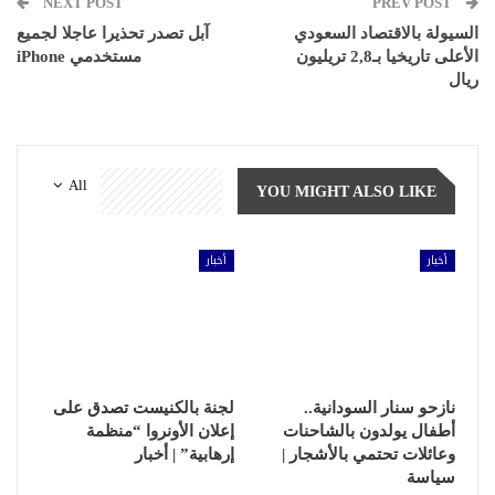
NEXT POST
PREV POST
السيولة بالاقتصاد السعودي
آبل تصدر تحذيرا عاجلا لجميع
الأعلى تاريخيا بـ2,8 تريليون
مستخدمي iPhone
ريال
All
YOU MIGHT ALSO LIKE
أخبار
أخبار
نازحو سنار السودانية..
لجنة بالكنيست تصدق على
أطفال يولدون بالشاحنات
إعلان الأونروا “منظمة
وعائلات تحتمي بالأشجار |
إرهابية” | أخبار
سياسة