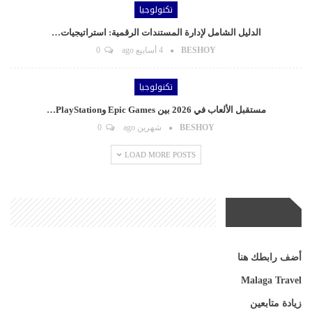
تكنولوجيا
الدليل الشامل لإدارة المستندات الرقمية: استراتيجيات…
BESHOY
4 أسابيع ago
0
تكنولوجيا
مستقبل الألعاب في 2026 بين Epic Games وPlayStation…
BESHOY
شهرين ago
0
LOAD MORE POSTS
مواقع صديقة
أضف رابطك هنا
Malaga Travel
زيادة متابعين