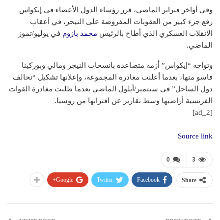
وفي أواخر فبراير الماضي، قرر رؤساء الدول الأعضاء في إيكواس
رفع جزء كبير من العقوبات المفروضة على النيجر، في أعقاب
الانقلاب العسكري الذي أطاح بالرئيس
محمد بازوم
في يوليو/تموز
الماضي.
وتواجه “إيكواس” أزمة متصاعدة بانسحاب النيجر ومالي وبوركينا
فاسو منها، بعدما أعلنت مغادرة المجموعة، وإعلانها تشكيل “تحالف
دول الساحل” في سبتمبر/أيلول الماضي بعدما طلبت مغادرة القوات
الفرنسية أراضيها وسط تقارير عن اقترابها من روسيا.
[ad_2]
Source link
0
3
Google+
Twitter
Facebook
Share