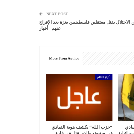
NEXT POST
الاحتلال يقتل معتقلين فلسطينيين بغزة بعد الإفراج
عنهم | أخبار
More From Author
أخبار العالم
يادي
“حزب الـله” يكشف هوية القيادي
رائيلية
في صفوفه والذي قتل في غارة