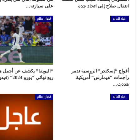
انتقال صلاح إلى اتحاد جدة
على سيارته…
أخبار العالم
أخبار العالم
أفواج “إسكندر” الروسية تدمر
“اليويفا” يكشف عن أجمل 
راجمات “هيمارس” أمريكية
ربع نهائي “يورو 2024” (فيديو)
هددت…
أخبار العالم
أخبار العالم