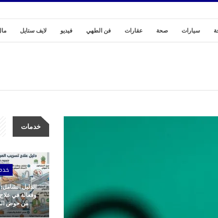
ة
سيارات
صحة
عقارات
فن الطهي
فيديو
لايف ستايل
مال
خدمات
خدم
الدليل الشامل:
وفعالة في علاج
من حوض المط