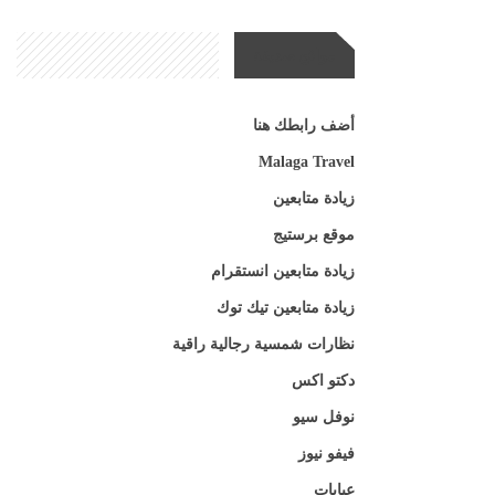
مواقع صديقة
أضف رابطك هنا
Malaga Travel
زيادة متابعين
موقع برستيج
زيادة متابعين انستقرام
زيادة متابعين تيك توك
نظارات شمسية رجالية راقية
دكتو اكس
نوفل سيو
فيفو نيوز
عبايات