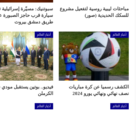
مباحثات ليبية روسية لتفعيل مشروع
سبوتنيك: مسيّرة إسرائيلية
للسكك الحديدية (صور)
سيارة قرب حاجز الصبورة ع
طريق دمشق بيروت
أخبار العالم
أخبار العالم
الكشف رسميا عن كرة مباريات
فيديو.. بوتين يستقبل مودي 
نصف نهائي ونهائي يورو 2024
الكرملن
أخبار العالم
أخبار العالم