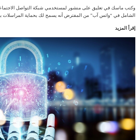
وكتب ماسك في تعليق على منشور لمستخدمي شبكة التواصل الاجتماعي 
الشامل في “واتس آب” من المفترض أنه يسمح لك بحماية المراسلات بش
إقرأ المزيد
عقارات
عقار
مشاريع شركة ال
تطبيق سكن العقاري: ثورة
العقاري.. ريادة
رقمية في عالم العقارات
القا