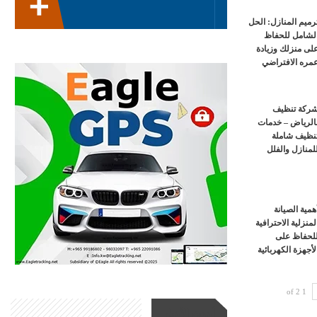
رميم المنازل: الحل
لشامل للحفاظ
لى منزلك وزيادة
مره الافتراضي
ركة تنظيف
الرياض – خدمات
نظيف شاملة
لمنازل والفلل
همية الصيانة
لمنزلية الاحترافية
لحفاظ على
لأجهزة الكهربائية
1 of 2
أحدث الأخبار