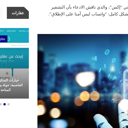
“إكس”، والذي ناقش الادعاء بأن التشفير
عقارات
كل كامل: “واتساب ليس آمنا على الإطلاق”.
ات
عقارات
عقار
أولى للتطوير
خيارات السكن الراقي في
كلين للتنظيف، 
 وتميز في غرب
العاصمة: جولة بين أفخم الشقق
نقدم خدمات تنظ
هرة
المتاحة للإيجار
المملكة العرب