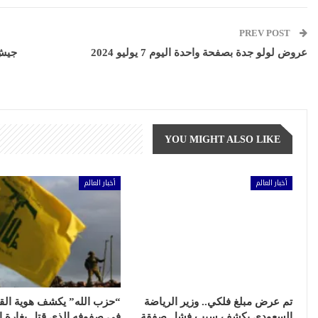
PREV POST
عروض لولو جدة بصفحة واحدة اليوم 7 يوليو 2024
جيش 
YOU MIGHT ALSO LIKE
أخبار العالم
أخبار العالم
تم عرض مبلغ فلكي.. وزير الرياضة
“حزب الله” يكشف هوية الق
السعودي يكشف سبب فشل صفقة
في صفوفه الذي قتل بغارة إس