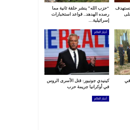
 تستهدف
“حزب الله” ينشر حلقة ثانية مما
لى
رصده الهدهد.. قواعد استخبارات
إسرائيلية…
أخبار العالم
في
كينيدي جونيور: قتل الأسرى الروس
في أوكرانيا جريمة حرب
أخبار العالم