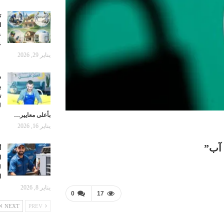
ت
ا
ع
ع
يناير 29, 2026
ش
ب
ت
ل
بأعلى معايير…
يناير 16, 2026
 آب”
أ
ا
ل
ا
يناير 8, 2026
0
17
NEXT
PREV