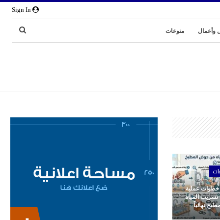
Sign In
 وأعمال
منوعات
ات
 خطوات عملية
 تسريب المياه
بخ نهائياً