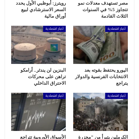
مصر تستهدف معدلات نمو
رويترز: أبوظبي الأول يحدد
تتجاوز 5% في السنوات
السعر الاسترشادي لبيع
الثلاث القادمة
أوراق مالية
أخبار اقتصادية
أخبار اقتصادية
اليورو يحتفظ بقوته بعد
البنزين لن يندثر.. أرامكو
الانتخابات الفرنسية والدولار
تراهن على محركات
يتراجع
الاحتراق الداخلي
أخبار اقتصادية
أخبار اقتصادية
الكرملين يتبرأ من "مجزرة
الأسواق الأوروبية تتراجع