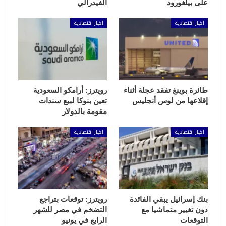
على بيلغورود
الفيدرالي
أخبار اقتصادية
أخبار اقتصادية
طائرة بوينغ تفقد عجلة أثناء
رويترز: أرامكو السعودية
إقلاعها من لوس أنجليس
تعين بنوكا لبيع سندات
مقومة بالدولار
أخبار اقتصادية
أخبار اقتصادية
بنك إسرائيل يبقي الفائدة
رويترز: توقعات بتراجع
دون تغيير متماشيا مع
التضخم في مصر للشهر
التوقعات
الرابع في يونيو