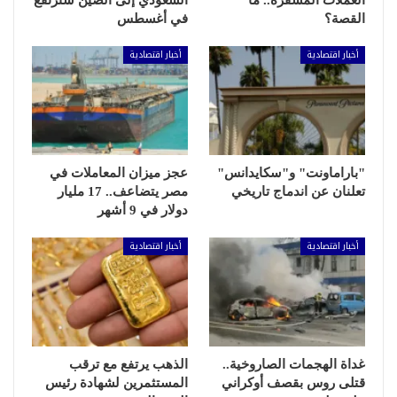
القصة؟
في أغسطس
أخبار اقتصادية
أخبار اقتصادية
"باراماونت" و"سكايدانس"
عجز ميزان المعاملات في
تعلنان عن اندماج تاريخي
مصر يتضاعف.. 17 مليار
دولار في 9 أشهر
أخبار اقتصادية
أخبار اقتصادية
غداة الهجمات الصاروخية..
الذهب يرتفع مع ترقب
قتلى روس بقصف أوكراني
المستثمرين لشهادة رئيس