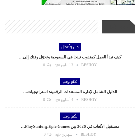
أحدث الأخبار
مال وأعمال
كيف تبدأ العمل كمندوب نينجا في السعودية وتحوّل وقتك إلى…
BESHOY
3 أسابيع ago
0
تكنولوجيا
الدليل الشامل لإدارة المستندات الرقمية: استراتيجيات…
BESHOY
4 أسابيع ago
0
تكنولوجيا
مستقبل الألعاب في 2026 بين Epic Games وPlayStation…
BESHOY
شهرين ago
0