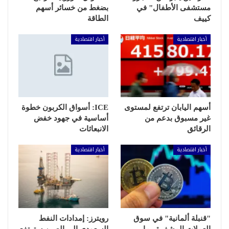
مستشفى الأطفال" في
بضغط من خسائر أسهم
كييف
الطاقة
أخبار اقتصادية
أخبار اقتصادية
أسهم اليابان ترتفع لمستوى
ICE: أسواق الكربون خطوة
غير مسبوق بدعم من
أساسية في جهود خفض
الرقائق
الانبعاثات
أخبار اقتصادية
أخبار اقتصادية
"قنبلة ألمانية" في سوق
رويترز: إمدادات النفط
العملات المشفرة.. ما
السعودي إلى الصين سترتفع