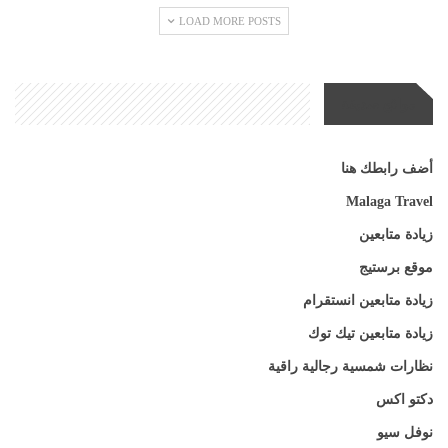
LOAD MORE POSTS
مواقع صديقة
أضف رابطك هنا
Malaga Travel
زيادة متابعين
موقع برستيج
زيادة متابعين انستقرام
زيادة متابعين تيك توك
نظارات شمسية رجالية راقية
دكتو اكس
نوفل سيو