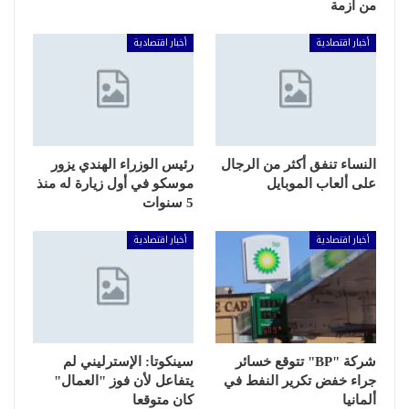
من أزمة
أخبار اقتصادية
أخبار اقتصادية
النساء تنفق أكثر من الرجال
رئيس الوزراء الهندي يزور
على ألعاب الموبايل
موسكو في أول زيارة له منذ
5 سنوات
أخبار اقتصادية
أخبار اقتصادية
شركة "BP" تتوقع خسائر
سينكوتا: الإسترليني لم
جراء خفض تكرير النفط في
يتفاعل لأن فوز "العمال"
ألمانيا
كان متوقعا