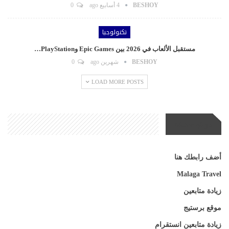
BESHOY
4 أسابيع ago
0
تكنولوجيا
مستقبل الألعاب في 2026 بين Epic Games وPlayStation…
BESHOY
شهرين ago
0
LOAD MORE POSTS
مواقع صديقة
أضف رابطك هنا
Malaga Travel
زيادة متابعين
موقع برستيج
زيادة متابعين انستقرام