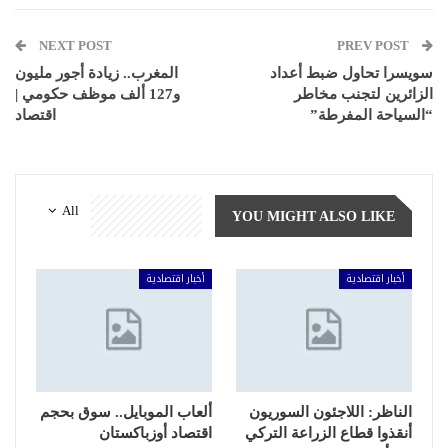
NEXT POST
PREV POST
سويسرا تحاول ضبط أعداد
المغرب.. زيادة أجور مليون
الزائرين لتجنب مخاطر
و127 ألف موظف حكومي |
“السياحة المفرطة”
اقتصاد
All
YOU MIGHT ALSO LIKE
أخبار اقتصادية
أخبار اقتصادية
الناظر: اللاجئون السوريون
ألعاب الموبايل.. سوق بحجم
أنقذوا قطاع الزراعة التركي
اقتصاد أوزباكستان