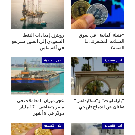
"قنبلة ألمانية" في سوق
رويترز: إمدادات النفط
العملات المشفرة.. ما
السعودي إلى الصين سترتفع
القصة؟
في أغسطس
أخبار اقتصادية
أخبار اقتصادية
"باراماونت" و"سكايدانس"
عجز ميزان المعاملات في
تعلنان عن اندماج تاريخي
مصر يتضاعف.. 17 مليار
دولار في 9 أشهر
أخبار اقتصادية
أخبار اقتصادية