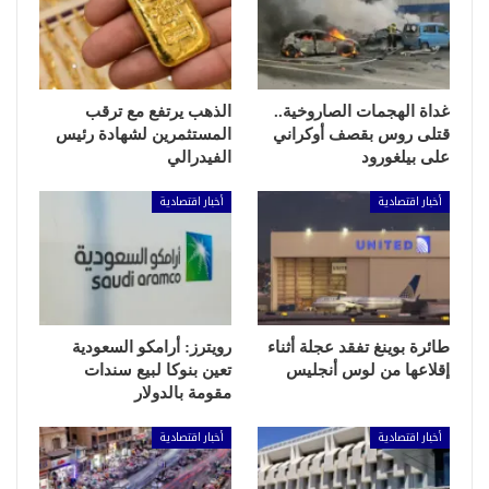
غداة الهجمات الصاروخية..
الذهب يرتفع مع ترقب
قتلى روس بقصف أوكراني
المستثمرين لشهادة رئيس
على بيلغورود
الفيدرالي
أخبار اقتصادية
أخبار اقتصادية
طائرة بوينغ تفقد عجلة أثناء
رويترز: أرامكو السعودية
إقلاعها من لوس أنجليس
تعين بنوكا لبيع سندات
مقومة بالدولار
أخبار اقتصادية
أخبار اقتصادية