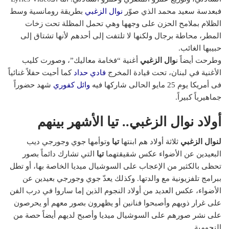
فبعدسة سعيد محمد الذي صوّر
نوال الزغبي
بطريقة رومانسية وسط
الظلام بملامح الحزن على وجهها وهي تحمل المظلة تحت زخات
المطر، محاطة برجال ولكنها لا تلتفت إلى أحدهم لأنها تشتاق إلى
حبيبها الغائب.
وطرحت أيضاً ن
وال الزغبي
أغنية “فخامة معاليك”، وصورت كليب
الأغنية في لبنان، تحت قيادة المخرج
فادي حداد
كما أحيت حفلاً غنائياً
فى أمريكا يوم 25 مايو الحالى شاركها فيه
وائل كفوري
شهد حضوراً
جماهيرياً كبيراً.
أولاد نوال الزغبي.. تيا الأشهر بينهم
لنوال الزغبي
ثلاثة أولاد هم ابنتها
تيا
وتوأمها جوي وجورجي ديب
البعيدين عن الأضواء عكس شقيقتهما
تيا
التي تشارك دائماً بصور
تحظى بالكثير من الإعجاب على السوشيال ميديا الخاصة بها، أو تطل
ببرامج تلفزيونية مع والدتها. وكذلك يعدّ جوي وجورجي بعيدين عن
الأضواء، عكس العديد من أولاد النجوم الذين إما ساروا في درب الفن
على غرار ذويهم وأصبحوا فنانين أو يظهرون بصور معهم أو يحرصون
على نشر صورهم على السوشيال ميديا وأصبح لديهم أيضاً حصة من
النجومية.