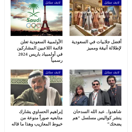
لايف ستايل
لايف ستايل
أفضل جلابيات في السعودية
الأولمبية السعودية تعلن
لإطلالة أنيقة ومميز
قائمة اللاعبين المشاركين
في أولمبياد باريس 2024
رسمياً
لايف ستايل
لايف ستايل
شاهدوا.. عبد الله السدحان
إبراهيم الحساوي يشارك
ينشر كواليس مسلسل “هم
متابعيه صوراً منوعة من
يضحك”
خيوط المعازيب وهذا ما قاله