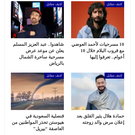
لايف ستايل
لايف ستايل
10 مسرحيات لأحمد العوضي
شاهدوا.. عبد العزيز المسلم
مع قروب البلام خلال 10
يعلن عن موعد عرض
أعوام.. تعرفوا إليها
مسرحية ساحرة الشمال
بالرياض
لايف ستايل
لايف ستايل
حمادة هلال يثير القلق بعد
قنصلية السعودية في
إعلان مرض والد زوجته
هيوستن تحذر المواطنين من
العاصفة “بيريل”