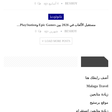
BESHOY
4 أسابيع ago
0
تكنولوجيا
مستقبل الألعاب في 2026 بين Epic Games وPlayStation…
BESHOY
شهرين ago
0
LOAD MORE POSTS
مواقع صديقة
أضف رابطك هنا
Malaga Travel
زيادة متابعين
موقع برستيج
زيادة متابعين انستقرام