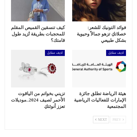
فوائد التونيك للشعر:
كيف تنسقين القميص المقلم
خصلاتكِ تزهو جمالاً وحيوية
للمحجبات بطريقة تُزيد طول
بشكل طبيعي
قامتك؟
لايف ستايل
لايف ستايل
هيئة الرياضة تطلق جائزة
تزيني بخواتم من الياقوت
الإمارات للفعاليات الرياضية
الأحمر لصيف 2024..موديلات
المجتمعية
تعزز أنوثتكِ
NEXT
PREV