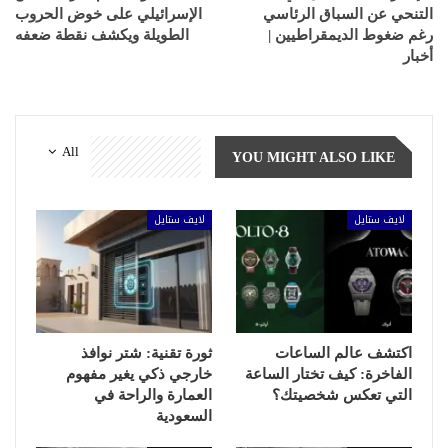
التنحي عن السباق الرئاسي
الإسرائيلي على خوض الحروب
رغم ضغوط الديمقراطيين |
الطويلة ويكشف نقطة ضعفه
أخبار
All
YOU MIGHT ALSO LIKE
لايف ستايل
لايف ستايل
اكتشف عالم الساعات
ثورة تقنية: شتر نوافذ
الفاخرة: كيف تختار الساعة
خارجي ذكي يغير مفهوم
التي تعكس شخصيتك؟
العمارة والراحة في
السعودية