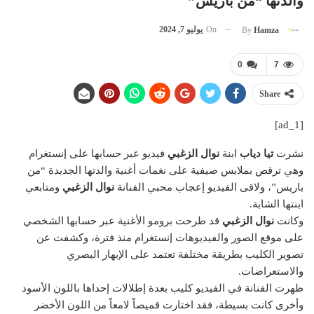
والدتها “من باريس”
On
يوليو 7, 2024
By
Hamza
0
7
Share
[ad_1]
نشرت
تيا دياب
ابنة
نوال الزغبي
فيديو عبر حسابها على إنستغرام
وهي ترقص بملابس صيفية على نغمات أغنية والدتها الجديدة “من
باريس”، ولاقى الفيديو إعجاب محبي الفنانة
نوال الزغبي
ومتابعي
ابنتها الشابة.
وكانت
نوال الزغبي
قد طرحت برومو الأغنية عبر حسابها الشخصي
على موقع الصور والفيديوهات إنستغرام منذ فترة، وكشفت عن
تصوير الكليب بطريقة مختلفة تعتمد على الإبهار البصري
والاستعراضات.
ظهرت الفنانة في الفيديو كليب بعدة إطلالات إحداها باللون الأسود
وأخرى كانت بسيطة، فقد اختارت قميصاً لامعاً من اللون الأخضر