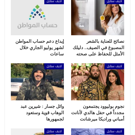
لايف ستايل
لايف ستايل
نصائح للعناية بالشعر
إيداع دعم حساب المواطن
المصبوغ في الصيف.. دليلك
لشهر يوليو الجاري خلال
الأمثل للحفاظ على صحته
ساعات
لايف ستايل
لايف ستايل
نجوم بوليوود يجتمعون
وائل جسار : شيرين عبد
مجدداً في حفل هالدي لأنانت
الوهاب قوية وستعود
أمباني وراديكا ميرشانت
لجمهورها
لايف ستايل
لايف ستايل