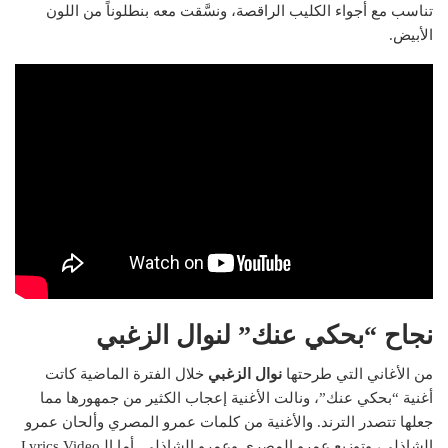
تناسب مع أجواء الكليب الراقصة، ونسَّقت معه بنطلوناً من اللون
الأبيض.
نجاح “بحكي عنك” لنوال الزغبي
من الأغاني التي طرحتها
نوال الزغبي
خلال الفترة الماضية كاتت
أغنية “بحكي عنك”، ونالت الأغنية إعجاب الكثير من جمهورها مما
جعلها تتصدر الترند. والأغنية من كلمات عمرو المصري وألحان عمرو
الشاذلي، وتوزيع عمرو المصري وعمرو الشاذلي. أما الـLyrics Video