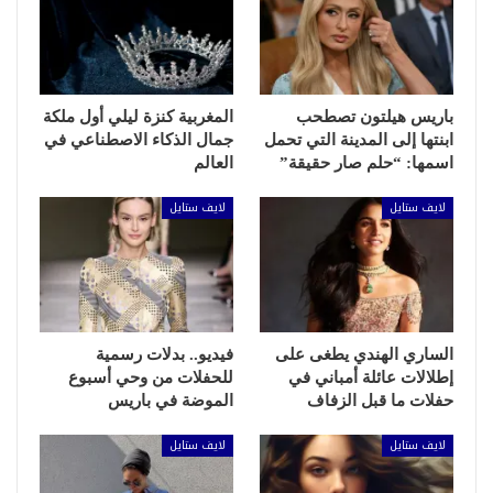
باريس هيلتون تصطحب
المغربية كنزة ليلي أول ملكة
ابنتها إلى المدينة التي تحمل
جمال الذكاء الاصطناعي في
اسمها: “حلم صار حقيقة”
العالم
لايف ستايل
لايف ستايل
الساري الهندي يطغى على
فيديو.. بدلات رسمية
إطلالات عائلة أمباني في
للحفلات من وحي أسبوع
حفلات ما قبل الزفاف
الموضة في باريس
لايف ستايل
لايف ستايل