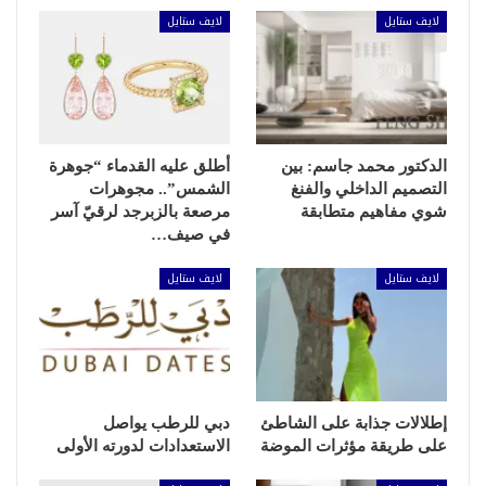
لايف ستايل
لايف ستايل
الدكتور محمد جاسم: بين
أطلق عليه القدماء “جوهرة
التصميم الداخلي والفنغ
الشمس”.. مجوهرات
شوي مفاهيم متطابقة
مرصعة بالزبرجد لرقيّ آسر
في صيف…
لايف ستايل
لايف ستايل
إطلالات جذابة على الشاطئ
دبي للرطب يواصل
على طريقة مؤثرات الموضة
الاستعدادات لدورته الأولى