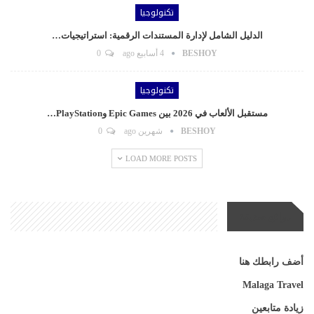
تكنولوجيا
الدليل الشامل لإدارة المستندات الرقمية: استراتيجيات…
BESHOY
4 أسابيع ago
0
تكنولوجيا
مستقبل الألعاب في 2026 بين Epic Games وPlayStation…
BESHOY
شهرين ago
0
LOAD MORE POSTS
مواقع صديقة
أضف رابطك هنا
Malaga Travel
زيادة متابعين