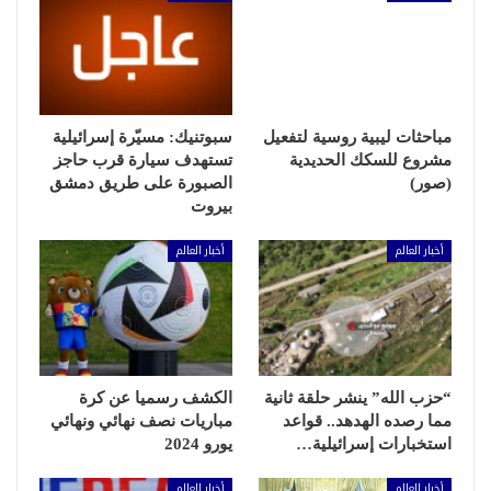
مباحثات ليبية روسية لتفعيل
سبوتنيك: مسيّرة إسرائيلية
مشروع للسكك الحديدية
تستهدف سيارة قرب حاجز
(صور)
الصبورة على طريق دمشق
بيروت
أخبار العالم
أخبار العالم
“حزب الله” ينشر حلقة ثانية
الكشف رسميا عن كرة
مما رصده الهدهد.. قواعد
مباريات نصف نهائي ونهائي
استخبارات إسرائيلية…
يورو 2024
أخبار العالم
أخبار العالم