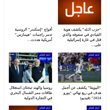
“حزب الـله” يكشف هوية
أفواج “إسكندر” الروسية
القيادي في صفوفه والذي
تدمر راجمات “هيمارس”
قتل في غارة إسرائيلية
أمريكية هددت…
على…
أخبار العالم
أخبار العالم
“اليويفا” يكشف عن أجمل
روسيا والهند تبحثان استغلال
هدف في ربع نهائي “يورو
طاقات ممر الشمال البحري
2024” (فيديو)
في التجارة الدولية
أخبار العالم
أخبار العالم