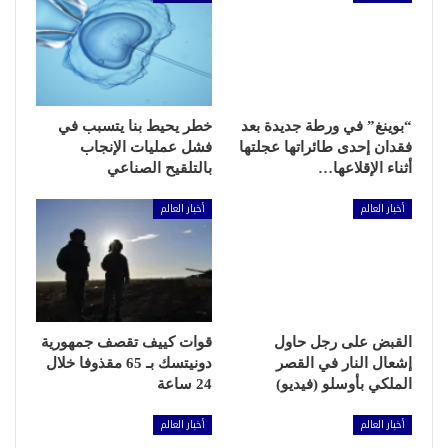
“بوينغ” في ورطة جديدة بعد
خطر يحيط بنا يتسبب في
فقدان إحدى طائراتها عجلتها
فشل عمليات الإنجاب
أثناء الإقلاعها…
بالتلقيح الصناعي
أخبار العالم
أخبار العالم
القبض على رجل حاول
قوات كييف تقصف جمهورية
إشعال النار في القصر
دونيتسك بـ 65 مقذوفا خلال
الملكي بأوسلو (فيديو)
24 ساعة
أخبار العالم
أخبار العالم