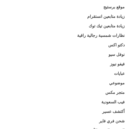
موقع برستيج
زيادة متابعين انستقرام
زيادة متابعين تيك توك
نظارات شمسية رجالية راقية
دكتو اكس
نوفل سيو
فيفو نيوز
عبايات
موضوعي
متجر مكس
فيب السعودية
أكتشف عسير
شحن فري فاير