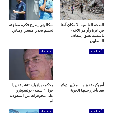
الصحة العالمية: لا مكان آمنا
سكالوني يطرح فكرة مفاجئة
في غزة وأوامر الإخلاء
لحسم تحدي ميسي ومبابي
بالمدينة تعيق إسعاف
المصابين
أخبار العالم
أخبار العالم
أمريكية تفوز بـ 5 ملايين دولار
محكمة برازيلية تنشر تقريرا
بعد تأخر رحلتها الجوية
حول “استيلاء بولسونارو
على مجوهرات من السعودية
لم…
أخبار العالم
أخبار العالم