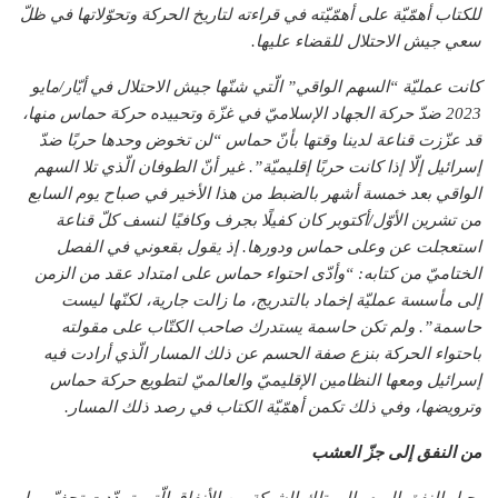
للكتاب أهمّيّة على أهمّيّته في قراءته لتاريخ الحركة وتحوّلاتها في ظلّ
سعي جيش الاحتلال للقضاء عليها.
كانت عمليّة “السهم الواقي” الّتي شنّها جيش الاحتلال في أيّار/مايو
2023 ضدّ حركة الجهاد الإسلاميّ في غزّة وتحييده حركة حماس منها،
قد عزّزت قناعة لدينا وقتها بأنّ حماس “لن تخوض وحدها حربًا ضدّ
إسرائيل إلّا إذا كانت حربًا إقليميّة”. غير أنّ الطوفان الّذي تلا السهم
الواقي بعد خمسة أشهر بالضبط من هذا الأخير في صباح يوم السابع
من تشرين الأوّل/أكتوبر كان كفيلًا بجرف وكافيًا لنسف كلّ قناعة
استعجلت عن وعلى حماس ودورها. إذ يقول بقعوني في الفصل
الختاميّ من كتابه: “وأدّى احتواء حماس على امتداد عقد من الزمن
إلى مأسسة عمليّة إخماد بالتدريج، ما زالت جارية، لكنّها ليست
حاسمة”. ولم تكن حاسمة يستدرك صاحب الكتّاب على مقولته
باحتواء الحركة بنزع صفة الحسم عن ذلك المسار الّذي أرادت فيه
إسرائيل ومعها النظامين الإقليميّ والعالميّ لتطويع حركة حماس
وترويضها، وفي ذلك تكمن أهمّيّة الكتاب في رصد ذلك المسار.
من النفق إلى جزّ العشب