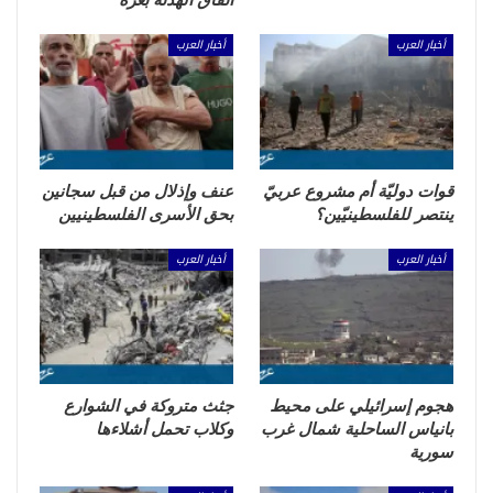
أخبار العرب
أخبار العرب
قوات دوليّة أم مشروع عربيّ
عنف وإذلال من قبل سجانين
ينتصر للفلسطينيّين؟
بحق الأسرى الفلسطينيين
أخبار العرب
أخبار العرب
هجوم إسرائيلي على محيط
جثث متروكة في الشوارع
بانياس الساحلية شمال غرب
وكلاب تحمل أشلاءها
سورية