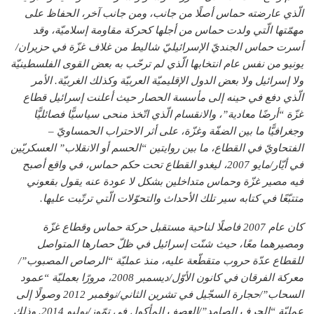
الّذي عارضته حماس أصلًا من جانب، ومن جانب آخر، الحفاظ على
مهمّتها الّتي ولدت حماس من أجلها كحركة مقاومة إسلاميّة، وقد
أسرت حماس الجنديّ الإسرائيليّ شاليط من غلاف غزّة في حزيران/
يونيو من نفس عام انتخابها الّذي لم ترحّب به بعض القوى الفلسطينيّة
ولا إسرائيل ولا بعض الدول الإقليميّة العربيّة وكذلك الغربيّة. الأمر
الّذي دفع في حينه إلى مأسسة الحصار حيث أعلنت إسرائيل قطاع
غزّة “أرضًا معادية”، والانقسام الّذي اتّخذ منحى سياسيًّا فصائليًّا
وجغرافيًّا ما بين الضفّة وغزّة، على أثر الاحتراب الحمساويّ –
الفتحاويّ في القطاع، ما بين روايتين “الحسم أو الانقلاب” العسكريّين
في أيّار/مايو 2007، ليغدو القطاع تحت حكم حماس، في واقع أصبح
فيه مصير غزّة وحماس متداخلين بشكل لا عودة عنه يقول بقعوني
متتبّعًا في كتابه سير تلك الأحداث والتحوّلات الّتي ترتّبت عليها.
كان عام 2007 فاصلًا لناحية مستقبل حركة حماس وقطاع غزّة
ومصيرهما معًا، حيث شنّت إسرائيل في ظلّ حصارها المتواصل
للقطاع عدّة حروب متقطّعة عليه، منذ عمليّة “الرصاص المصبوب”/
معركة الفرقان في كانون الأوّل/ديسمبر 2008، مرورًا بعمليّة “عمود
السحاب”/حجارة السجّيل في تشرين الثاني/نوفمبر 2012 وصولًا إلى
عمليّة “الجرف الصامد”/العصف المأكول في تمّوز/يوليو 2014. وذلك