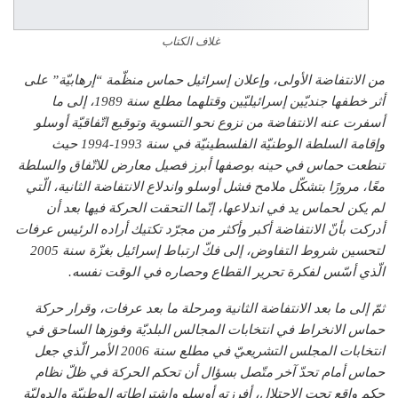
غلاف الكتاب
من الانتفاضة الأولى، وإعلان إسرائيل حماس منظّمة “إرهابيّة” على
أثر خطفها جنديّين إسرائيليّين وقتلهما مطلع سنة 1989، إلى ما
أسفرت عنه الانتفاضة من نزوع نحو التسوية وتوقيع اتّفاقيّة أوسلو
وإقامة السلطة الوطنيّة الفلسطينيّة في سنة 1993-1994 حيث
تنطعت حماس في حينه بوصفها أبرز فصيل معارض للاتّفاق والسلطة
معًا، مرورًا بتشكّل ملامح فشل أوسلو واندلاع الانتفاضة الثانية، الّتي
لم يكن لحماس يد في اندلاعها، إنّما التحقت الحركة فيها بعد أن
أدركت بأنّ الانتفاضة أكبر وأكثر من مجرّد تكتيك أراده الرئيس عرفات
لتحسين شروط التفاوض، إلى فكّ ارتباط إسرائيل بغزّة سنة 2005
الّذي أسّس لفكرة تحرير القطاع وحصاره في الوقت نفسه.
ثمّ إلى ما بعد الانتفاضة الثانية ومرحلة ما بعد عرفات، وقرار حركة
حماس الانخراط في انتخابات المجالس البلديّة وفوزها الساحق في
انتخابات المجلس التشريعيّ في مطلع سنة 2006 الأمر الّذي جعل
حماس أمام تحدّ آخر متّصل بسؤال أن تحكم الحركة في ظلّ نظام
حكم واقع تحت الاحتلال، أفرزته أوسلو واشتراطاته الوطنيّة والدوليّة