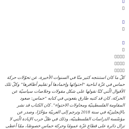
كلّ ما كان استنتجه كثير منّا في السنوات الأخيرة، عن تحوّلات حركة
حماس في غزّة لناحية “احتوائها وإخمادها أو تقليم أظافرها” وكلّ تلك
الأقوال الّتي كنّا نقولها على شكل مقولات وخلاصات سياسيّة عن
الحركة، كان قد كتبه طارق بقعوني في كتابه “حماس: صعود
المقاومة الفلسطينيّة ومحاولات الاحتواء”. كان الكتاب قد نشر
بالإنجليزيّة في سنة 2018 وترجم إلى العربيّة مؤخّرًا، وصدر عن
مؤسّسة الدراسات الفلسطينيّة، وذلك في ظلّ حرب الإبادة الّتي لا
تزال دائرة على قطاع غزّة عمومًا وحركة حماس خصوصًا، ممّا أعطى