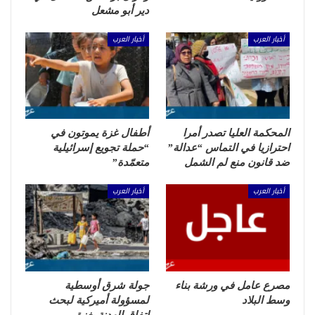
دير أبو مشعل
أخبار العرب
أخبار العرب
المحكمة العليا تصدر أمرا
أطفال غزة يموتون في
احترازيا في التماس “عدالة”
“حملة تجويع إسرائيلية
ضد قانون منع لم الشمل
متعمّدة”
أخبار العرب
أخبار العرب
مصرع عامل في ورشة بناء
جولة شرق أوسطية
وسط البلاد
لمسؤولة أميركية لبحث
اتفاق الهدنة بغزة