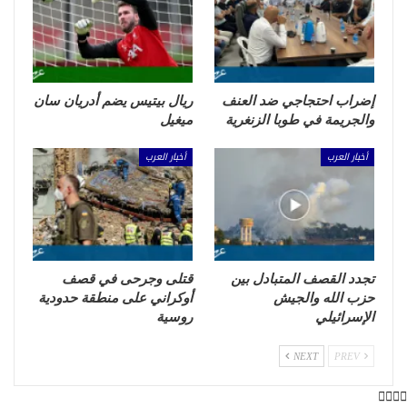
إضراب احتجاجي ضد العنف
ريال بيتيس يضم أدريان سان
والجريمة في طوبا الزنغرية
ميغيل
أخبار العرب
أخبار العرب
تجدد القصف المتبادل بين
قتلى وجرحى في قصف
حزب الله والجيش
أوكراني على منطقة حدودية
الإسرائيلي
روسية
NEXT
PREV