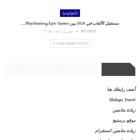
تكنولوجيا
مستقبل الألعاب في 2026 بين Epic Games وPlayStation…
BESHOY
شهرين ago
0
LOAD MORE POSTS
مواقع صديقة
أضف رابطك هنا
Malaga Travel
زيادة متابعين
موقع برستيج
زيادة متابعين انستقرام