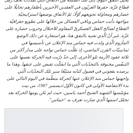
يحيل النفق اليوم، إلى تلك الشبكة من الأنفاق الّتي تمدّدت تحفّ رمل
قطاع غزّة، حفرها الغزيّون في العقدين الأخيرين بأظفارهم تحايلًا على
حصارهم ومحاولة تجويعهم أوّلًا، ثمّ الأنفاق بوصفها استراتيجيّة
مواجهة دأبت حماس وباقي الفصائل من خلالها على تطويع جغرافيّة
القطاع لصالح الفعل العسكريّ المقاوم للاحتلال وحروب حصاره على
غزّة. غير أنّ الّذي نعنيه بالنفق هنا، هو استعارة عن ذلك الوضع
المأزوم الّذي ولدت فيه حماس منذ الإعلان عن تأسيسها في
ثمانينيّات القرن الماضي، إذ ظلّت حماس تواجه على مدار أكثر من
ثلاثة عقود الأزمة تلو الأخرى، إلى حدّ درّبت فيه الحركة نفسها على
التنفّس مخنوقة بالتحدّيات الّتي ما انفكّت تقبض على عنقها. وهذا ما
يرصده بقعوني في فصول كتابه متتبّعًا سير تلك التحدّيات الّتي
واجهتها حماس منذ الإعلان عنها كحركة منظّمة في اليوم التالي على
بدء الانتفاضة الأولى في كانون الأوّل/ديسمبر 1987، من بيت
مؤسّسها الشهيد الشيخ أحمد ياسين، حيث لم تكن يومها الحركة بعد
تحمّل اسمها الّذي صارت تعرف به “حماس”.