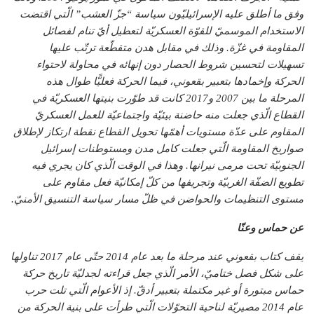
وفق ما أطلق عليه الإسرائيليّون سياسة “جزّ العشب” الّتي اقتضت
الاستخدام الموسميّ للقوّة العسكريّة لتعطيل أيّ تنام لفصائل
المقاومة في غزّة. وذلك في مقابل هدن متقطّعة ترتّب عليها
تسهيلات لتحسين شروط الحصار دون إنهائه في محاولة لاحتواء
الحركة وإخمادها بتعبير بقعوني، فيما الحركة فعليًّا طوال هذه
المرحلة ما بين 2007 و2017 كانت قد طوّرت بنيتها العسكريّة في
القطاع الّذي جعلت منه حاضنة بيئيّة واجتماعيّة للعمل العسكريّ
المقاوم على عدّة مستويات أهمّها تحويل القطاع نقطة ارتكاز لإطلاق
صواريخ المقاومة الّتي جعلت كامل مدن ومستوطنات إسرائيل
الجنوبيّة تحت مرمى نيرانها. وهذا في الوقت الّذي كان يجري فيه
تطويع الضفّة الغربيّة وتجريفها من كلّ إمكانيّة فعل مقاوم على
مستوى التنظيمات والحواضن في ظلّ مسار سياسة التنسيق الأمنيّ.
عن حماس وعنّا
يقف كتاب بقعوني عند مرحلة ما بعد عام 2014 حتّى عام 2017 تناولها
على شكل فصل ختاميّ، الأمر الّذي جعل قراءته لجدليّة تاريخ حركة
حماس مبتورة أو غير مكتملة بتعبير أدقّ. إذ الأعوام الّتي تلت حرب
عام 2014 مصيريّة لناحية التحوّلات الّتي طرأت على بنية الحركة من