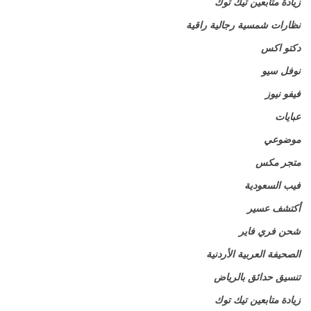
زيادة متابعين تيك توك
نظارات شمسية رجالية راقية
دكتو اكس
نوفل سيو
فيفو نيوز
عبايات
موضوعي
متجر مكس
فيب السعودية
أكتشف عسير
شحن فري فاير
الصحيفة العربية الأردنية
تنسيق حدائق بالرياض
زيادة متابعين تيك توك