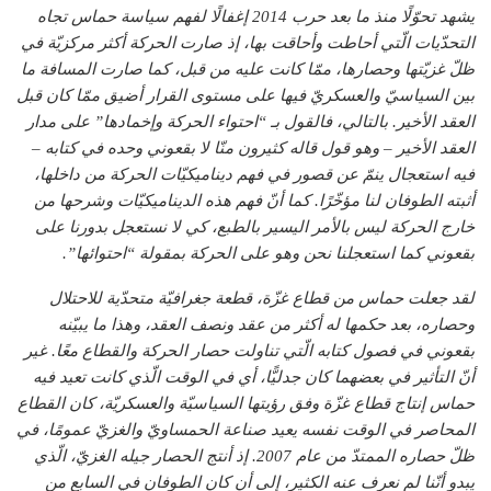
يشهد تحوّلًا منذ ما بعد حرب 2014 إغفالًا لفهم سياسة حماس تجاه
التحدّيات الّتي أحاطت وأحاقت بها، إذ صارت الحركة أكثر مركزيّة في
ظلّ غزيّتها وحصارها، ممّا كانت عليه من قبل، كما صارت المسافة ما
بين السياسيّ والعسكريّ فيها على مستوى القرار أضيق ممّا كان قبل
العقد الأخير. بالتالي، فالقول بـ “احتواء الحركة وإخمادها” على مدار
العقد الأخير – وهو قول قاله كثيرون منّا لا بقعوني وحده في كتابه –
فيه استعجال ينمّ عن قصور في فهم ديناميكيّات الحركة من داخلها،
أثبته الطوفان لنا مؤخّرًا. كما أنّ فهم هذه الديناميكيّات وشرحها من
خارج الحركة ليس بالأمر اليسير بالطبع، كي لا نستعجل بدورنا على
بقعوني كما استعجلنا نحن وهو على الحركة بمقولة “احتوائها”.
لقد جعلت حماس من قطاع غزّة، قطعة جغرافيّة متحدّية للاحتلال
وحصاره، بعد حكمها له أكثر من عقد ونصف العقد، وهذا ما يبيّنه
بقعوني في فصول كتابه الّتي تناولت حصار الحركة والقطاع معًا. غير
أنّ التأثير في بعضهما كان جدليًّا، أي في الوقت الّذي كانت تعيد فيه
حماس إنتاج قطاع غزّة وفق رؤيتها السياسيّة والعسكريّة، كان القطاع
المحاصر في الوقت نفسه يعيد صناعة الحمساويّ والغزيّ عمومًا، في
ظلّ حصاره الممتدّ من عام 2007. إذ أنتج الحصار جيله الغزيّ، الّذي
يبدو أنّنا لم نعرف عنه الكثير، إلى أن كان الطوفان في السابع من