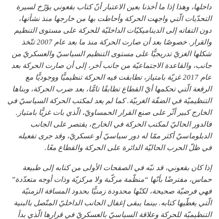
داخلها، وهذا إذا ما أخذنا بعين الاعتبار أنّ كتاب بقعوني يؤرّخ لسيرة
التحدّيات الّتي واجهت الحركة وأحاطت بها من خارجها منذ نشأتها،
دون التفاته إلى الديناميكيّات الداخليّة للحركة على مستوى التنظيم
والقرار. خصوصًا بعد أن صارت الحركة منذ ما بعد عام 2007 تتّخذ
شكلها الغزيّ تدريجيًّا على مستوى التنظيم السياسيّ والعسكريّ من
جانب، والقاعدة الاجتماعيّة من جانب آخر، إلى أن صارت الحركة بعد
عام 2017 غزيّة بامتياز، تطابقت فيه الحركة تنظيميًّا ووجوديًّا مع
الرقعة الّتي تحكمها أيّ القطاع تطابقًا تامًّا، بعد ضرب الحركة، وبناها
التنظيميّة في الضفّة الغربيّة. كما لم يعد لمكتب الحركة السياسيّ في
الخارج كبير أثّر على صنع القرار الحمساويّ، الّذي بات غزيًّا بامتياز.
فالدور الحاليّ لمكتب الحركة في الخارج، يقتصر على الجانب
الدبلوماسيّ أكثر ممّا له دور سياسيّ أو عسكريّ، وقد جرى تفعيله
في ظلّ الحرب الحاليّة الدائرة على الحركة والقطاع معًا.
إذا كان بقعوني، قد نبّه في الصفحات الأولى من كتابه إلى طبيعة
حماس، مفترضًا بأنّها “منظّمة مركّبة ولا مركزيّة وذات أوجه متعدّدة”
فهي فرضيّة صحيحة، لكنّها محدودة زمنيًّا بحدود المسافة الزمنيّة
الّتي يغطّيها كتابه. بينما يبقى إغفال الجانب الداخليّ المتّصل بالبنية
التنظيميّة للحركة وعلاقة السياسيّ بالعسكريّ في قرارها الّذي بدأ