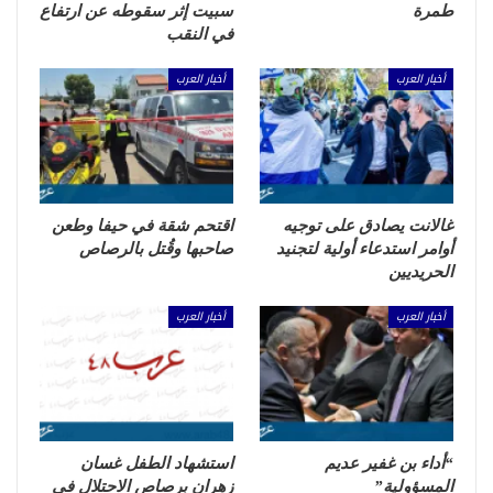
طمرة
سبيت إثر سقوطه عن ارتفاع
في النقب
أخبار العرب
أخبار العرب
غالانت يصادق على توجيه
اقتحم شقة في حيفا وطعن
أوامر استدعاء أولية لتجنيد
صاحبها وقُتل بالرصاص
الحريديين
أخبار العرب
أخبار العرب
“أداء بن غفير عديم
استشهاد الطفل غسان
المسؤولية”
زهران برصاص الاحتلال في