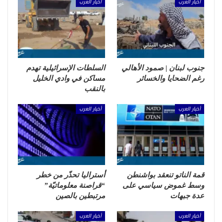
أخبار العرب
أخبار العرب
جنوب لبنان | صمود الأهالي
السلطات الإسرائيلية تهدم
رغم الضحايا والخسائر
مساكن في وادي الخليل
بالنقب
أخبار العرب
أخبار العرب
قمة الناتو تنعقد بواشنطن
أستراليا تحذّر من خطر
وسط غموض سياسي على
“قراصنة معلوماتيّة”
عدة جبهات
مرتبطين بالصين
أخبار العرب
أخبار العرب