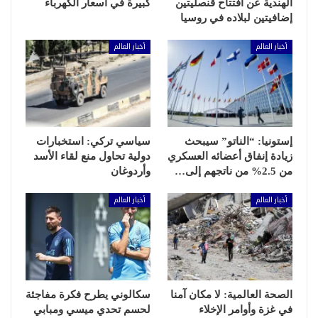
الهندية عن افتتاح قنصليتين
كبيرة في أسعار الكهرباء
إضافيتين لبلاده في روسيا
أخبار العالم
أخبار العالم
إستونيا: “الناتو” سيبحث
سياسي تركي: استخبارات
زيادة إنفاق أعضائه العسكري
دولية تحاول منع لقاء الأسد
من 2.5% من ناتجهم إلى…
وأردوغان
أخبار العالم
أخبار العالم
الصحة العالمية: لا مكان آمنا
سكالوني يطرح فكرة مفاجئة
في غزة وأوامر الإخلاء
لحسم تحدي ميسي ومبابي