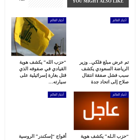
YOU MIGHT ALSO LIKE
أخبار العالم
أخبار العالم
تم عرض مبلغ فلكي.. وزير
“حزب الله” يكشف هوية
الرياضة السعودي يكشف
القيادي في صفوفه الذي
سبب فشل صفقة انتقال
قتل بغارة إسرائيلية على
صلاح إلى اتحاد جدة
سيارته…
أخبار العالم
أخبار العالم
“حزب الـله” يكشف هوية
أفواج “إسكندر” الروسية