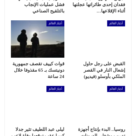
فقدان إحدى طائراتها عجلتها
فشل عمليات الإنجاب
أثناء الإقلاعها…
بالتلقيح الصناعي
أخبار العالم
أخبار العالم
القبض على رجل حاول
قوات كييف تقصف جمهورية
إشعال النار في القصر
دونيتسك بـ 65 مقذوفا خلال
الملكي بأوسلو (فيديو)
24 ساعة
أخبار العالم
أخبار العالم
روسيا.. البدء بإنتاج أجهزة
ليلى عبد اللطيف تثير جدلا
تدريب مشغلي الدرونات
كبيرا عقب توقعها وفاة لاعب