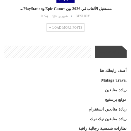
مستقبل الألعاب في 2026 بين Epic Games وPlayStation…
BESHOY
شهرين ago
0
LOAD MORE POSTS
مواقع صديقة
أضف رابطك هنا
Malaga Travel
زيادة متابعين
موقع برستيج
زيادة متابعين انستقرام
زيادة متابعين تيك توك
نظارات شمسية رجالية راقية