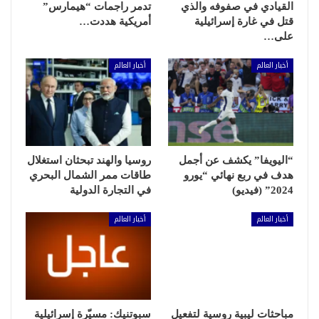
القيادي في صفوفه والذي
تدمر راجمات “هيمارس”
قتل في غارة إسرائيلية
أمريكية هددت…
على…
أخبار العالم
أخبار العالم
“اليويفا” يكشف عن أجمل
روسيا والهند تبحثان استغلال
هدف في ربع نهائي “يورو
طاقات ممر الشمال البحري
2024” (فيديو)
في التجارة الدولية
أخبار العالم
أخبار العالم
مباحثات ليبية روسية لتفعيل
سبوتنيك: مسيّرة إسرائيلية