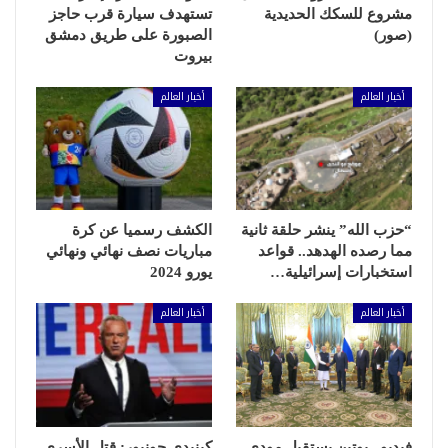
مشروع للسكك الحديدية
تستهدف سيارة قرب حاجز
(صور)
الصبورة على طريق دمشق
بيروت
أخبار العالم
أخبار العالم
“حزب الله” ينشر حلقة ثانية
الكشف رسميا عن كرة
مما رصده الهدهد.. قواعد
مباريات نصف نهائي ونهائي
استخبارات إسرائيلية…
يورو 2024
أخبار العالم
أخبار العالم
فيديو.. بوتين يستقبل مودي
كينيدي جونيور: قتل الأسرى