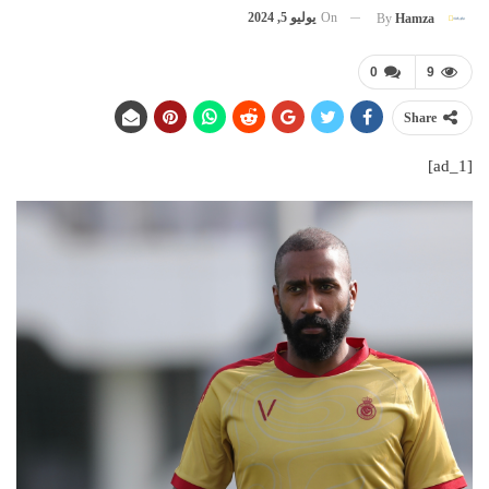
On
يوليو 5, 2024
By
Hamza
0
9
Share
[ad_1]