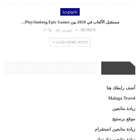
تكنولوجيا
مستقبل الألعاب في 2026 بين Epic Games وPlayStation…
BESHOY
شهرين ago
0
LOAD MORE POSTS
مواقع صديقة
أضف رابطك هنا
Malaga Travel
زيادة متابعين
موقع برستيج
زيادة متابعين انستقرام
زيادة متابعين تيك توك