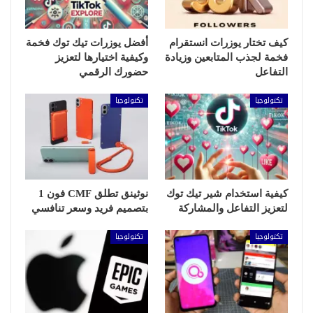
كيف تختار يوزرات انستقرام
أفضل يوزرات تيك توك فخمة
فخمة لجذب المتابعين وزيادة
وكيفية اختيارها لتعزيز
التفاعل
حضورك الرقمي
تكنولوجيا
تكنولوجيا
كيفية استخدام شير تيك توك
نوثينق تطلق CMF فون 1
لتعزيز التفاعل والمشاركة
بتصميم فريد وسعر تنافسي
تكنولوجيا
تكنولوجيا