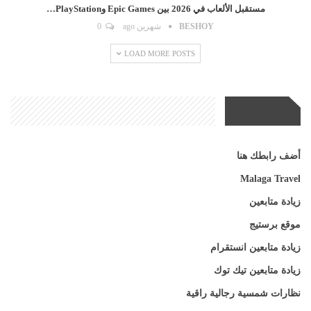
مستقبل الألعاب في 2026 بين Epic Games وPlayStation…
BESHOY
شهرين ago
0
LOAD MORE POSTS
مواقع صديقة
أضف رابطك هنا
Malaga Travel
زيادة متابعين
موقع برستيج
زيادة متابعين انستقرام
زيادة متابعين تيك توك
نظارات شمسية رجالية راقية