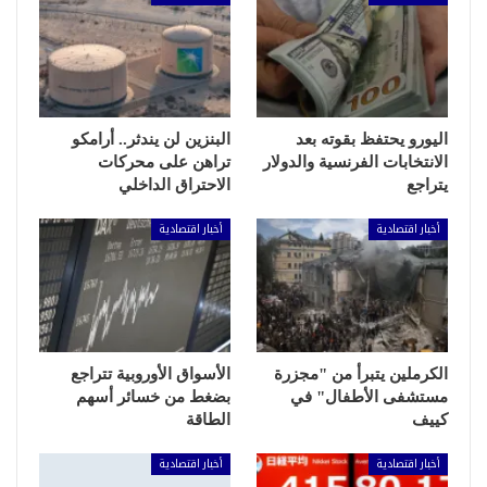
اليورو يحتفظ بقوته بعد
البنزين لن يندثر.. أرامكو
الانتخابات الفرنسية والدولار
تراهن على محركات
يتراجع
الاحتراق الداخلي
أخبار اقتصادية
أخبار اقتصادية
الكرملين يتبرأ من "مجزرة
الأسواق الأوروبية تتراجع
مستشفى الأطفال" في
بضغط من خسائر أسهم
كييف
الطاقة
أخبار اقتصادية
أخبار اقتصادية