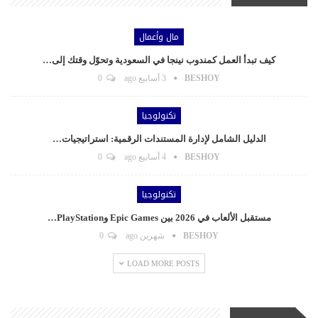
مال وأعمال
كيف تبدأ العمل كمندوب نينجا في السعودية وتحوّل وقتك إلى…
BESHOY
3 أسابيع ago
0
تكنولوجيا
الدليل الشامل لإدارة المستندات الرقمية: استراتيجيات…
BESHOY
4 أسابيع ago
0
تكنولوجيا
مستقبل الألعاب في 2026 بين Epic Games وPlayStation…
BESHOY
شهرين ago
0
LOAD MORE POSTS