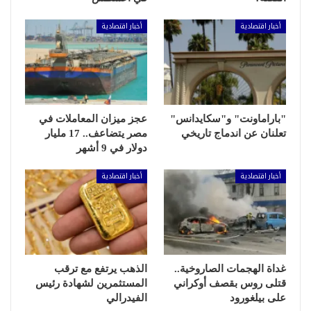
أخبار اقتصادية
أخبار اقتصادية
"باراماونت" و"سكايدانس"
عجز ميزان المعاملات في
تعلنان عن اندماج تاريخي
مصر يتضاعف.. 17 مليار
دولار في 9 أشهر
أخبار اقتصادية
أخبار اقتصادية
غداة الهجمات الصاروخية..
الذهب يرتفع مع ترقب
قتلى روس بقصف أوكراني
المستثمرين لشهادة رئيس
على بيلغورود
الفيدرالي