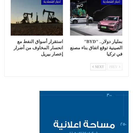
أخبار اقتصادية
أخبار اقتصادية
بمليار دولار.. "BYD"
استقرار أسواق النفط مع
الصينية توقع اتفاق بناء مصنع
انحسار المخاوف من أضرار
في تركيا
إعصار بيريل
NEXT
PREV