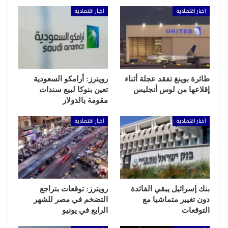
أخبار اقتصادية
أخبار اقتصادية
طائرة بوينغ تفقد عجلة أثناء
رويترز: أرامكو السعودية
إقلاعها من لوس أنجليس
تعين بنوكا لبيع سندات
مقومة بالدولار
أخبار اقتصادية
أخبار اقتصادية
بنك إسرائيل يبقي الفائدة
رويترز: توقعات بتراجع
دون تغيير متماشيا مع
التضخم في مصر للشهر
التوقعات
الرابع في يونيو