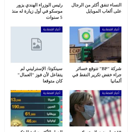
النساء تنفق أكثر من الرجال
رئيس الوزراء الهندي يزور
على ألعاب الموبايل
موسكو في أول زيارة له منذ
5 سنوات
أخبار اقتصادية
أخبار اقتصادية
شركة "BP" تتوقع خسائر
سينكوتا: الإسترليني لم
جراء خفض تكرير النفط في
يتفاعل لأن فوز "العمال"
ألمانيا
كان متوقعا
أخبار اقتصادية
أخبار اقتصادية