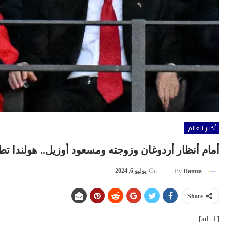
أخبار العالم
أمام أنظار أردوغان وزوجته ومسعود أوزيل.. هولندا تطيح بت
On
يوليو 6, 2024
By
Hamza
Share
[ad_1]