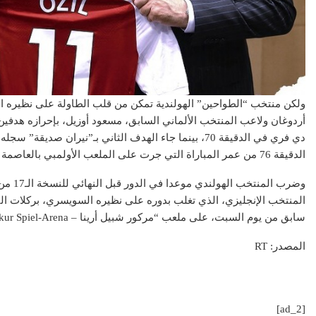
ولكن منتخب “الطواحين” الهولندية تمكن من قلب الطاولة على نظيره ا
أردوغان ولاعب المنتخب الألماني السابق، مسعود أوزيل، بإحرازه هدفين م
دي فري في الدقيقة 70، بينما جاء الهدف الثاني بـ”نيران 
الدقيقة 76 من عمر المباراة التي جرت على الملعب الأولمبي بالعاصمة برلين.
سابق من يوم السبت، على ملعب “مركور شبيل أرينا – Merkur Spiel-Arena” بمدينة دوسلدورف.
المصدر: RT
[ad_2]