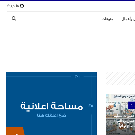
Sign In
 وأعمال
منوعات
ات
 خطوات عملية
 تسريب المياه
بخ نهائياً