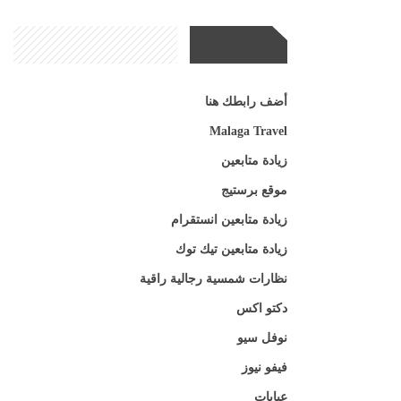
مواقع صديقة
أضف رابطك هنا
Malaga Travel
زيادة متابعين
موقع برستيج
زيادة متابعين انستقرام
زيادة متابعين تيك توك
نظارات شمسية رجالية راقية
دكتو اكس
نوفل سيو
فيفو نيوز
عبايات