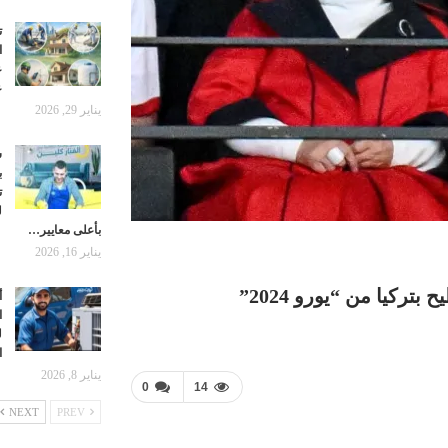
ت
ا
ع
ع
يناير 29, 2026
ش
ب
ت
ل
بأعلى معايير…
يناير 16, 2026
ركيا من “يورو 2024”
أ
ا
ل
ا
يناير 8, 2026
0
14
NEXT
PREV