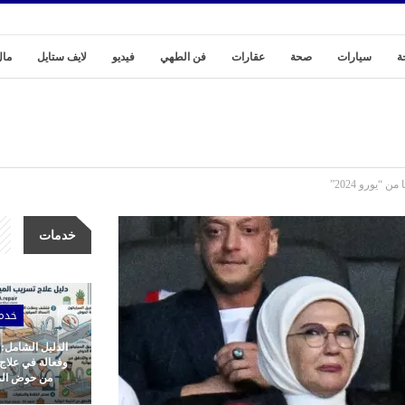
ة
سيارات
صحة
عقارات
فن الطهي
فيديو
لايف ستايل
مال
“يورو 2024”
خدمات
خدم
الدليل الشامل:
وفعالة في علاج
من حوض المط