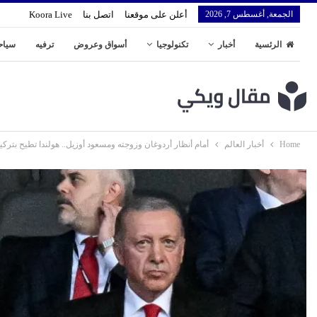
الجمعة, أغسطس 7, 2026
أعلن على موقعنا
اتصل بنا
Koora Live
الرئسية
أخبار
تكنولوجيا
أسواق وعروض
ترفيه
سياح
Home
أخبار العالم
أمام أنظار أردوغان وزوجته ومسعود أوزيل.. هولندا تطيح بتركيا من 