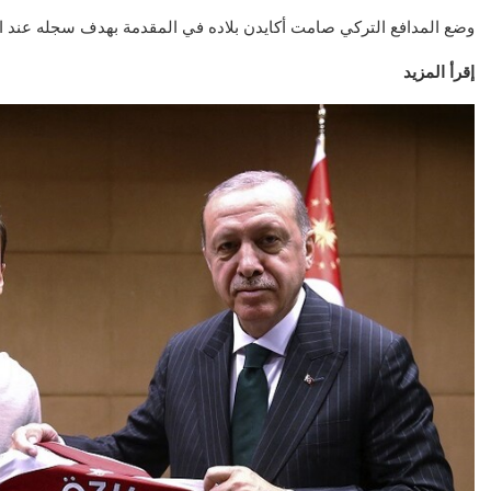
وضع المدافع التركي صامت أكايدن بلاده في المقدمة بهدف سجله عند الدقيقة 35 من زمن الشو
إقرأ المزيد
عقارات
عقار
مشاريع شركة ال
تطبيق سكن العقاري: ثورة
العقاري.. ريادة
رقمية في عالم العقارات
القا