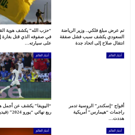
تم عرض مبلغ فلكي.. وزير الرياضة
“حزب الله” يكشف هوية الق
السعودي يكشف سبب فشل صفقة
في صفوفه الذي قتل بغارة إس
انتقال صلاح إلى اتحاد جدة
على سيارته…
أخبار العالم
أخبار العالم
أفواج “إسكندر” الروسية تدمر
“اليويفا” يكشف عن أجمل 
راجمات “هيمارس” أمريكية
ربع نهائي “يورو 2024” (فيديو)
هددت…
أخبار العالم
أخبار العالم