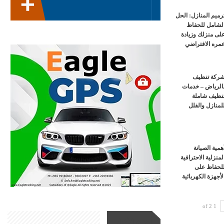
رميم المنازل: الحل
لشامل للحفاظ
لى منزلك وزيادة
مره الافتراضي
ركة تنظيف
الرياض – خدمات
نظيف شاملة
لمنازل والفلل
همية الصيانة
لمنزلية الاحترافية
لحفاظ على
لأجهزة الكهربائية
1 of 2
أحدث الأخبار