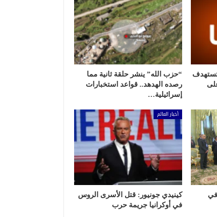
 تستهدف
“حزب الله” ينشر حلقة ثانية مما
لى
رصده الهدهد.. قواعد استخبارات
إسرائيلية…
أخبار العالم
في
كينيدي جونيور: قتل الأسرى الروس
في أوكرانيا جريمة حرب