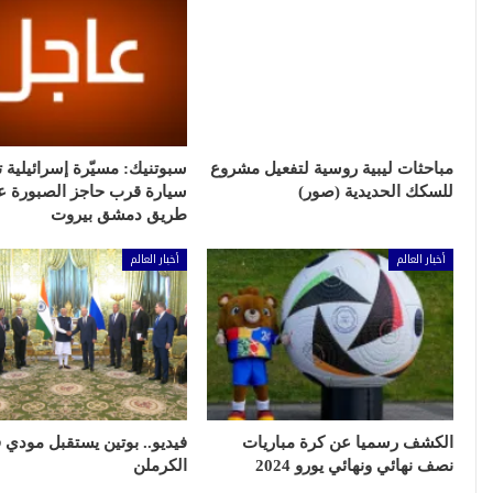
مباحثات ليبية روسية لتفعيل مشروع
سبوتنيك: مسيّرة إسرائيلية
للسكك الحديدية (صور)
سيارة قرب حاجز الصبورة ع
طريق دمشق بيروت
أخبار العالم
أخبار العالم
الكشف رسميا عن كرة مباريات
فيديو.. بوتين يستقبل مودي 
نصف نهائي ونهائي يورو 2024
الكرملن