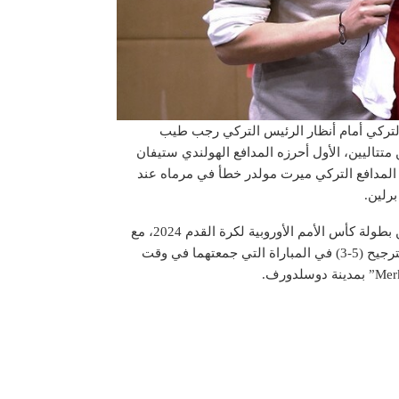
لتركي أمام أنظار الرئيس التركي رجب طيب
تتاليين، الأول أحرزه المدافع الهولندي ستيفان
صديقة” سجله المدافع التركي ميرت مولدر خطأ في مرماه عند
وضرب المنتخب الهولندي موعدا في الدور قبل النهائي للنسخة الـ17 من بطولة كأس الأمم الأوروبية لكرة القدم 2024، مع
المنتخب الإنجليزي، الذي تغلب بدوره على نظيره السويسري، بركلات الترجيح (5-3) في المباراة التي جمعتهما في وقت