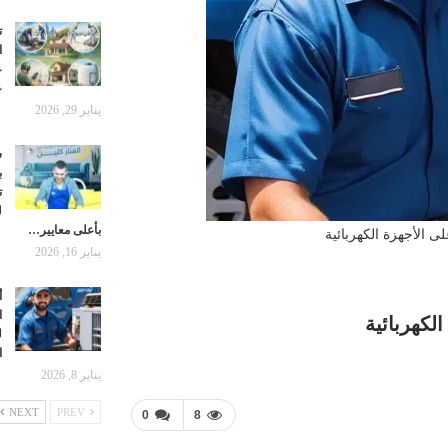
ت
ا
ع
ع
يناير 29, 2026
ش
ب
ت
ل
بأعلى معايير…
لى الأجهزة الكهربائية
يناير 16, 2026
أ
ا
الكهربائية
ل
ا
يناير 8, 2026
NEXT
PREV
0
8