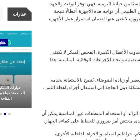
سيًا من حياتنا اليومية. فهي توفر الوقت والجهد،
لطبيعي أن تواجه هذه الأجهزة أعطالًا نتيجة
عقارات
 ضرورة لا غنى عنها لضمان استمرار عمل الأجهزة
ات
عقارات
عقار
حدوث الأعطال الكبيرة. الفحص المبكر لا يكتفي
قبلية واتخاذ الإجراءات الوقائية المناسبة. هذا
ر أو زيادة الضوضاء، يُنصح بالاستعانة بخدمة
لة دون الحاجة إلى استبدال أجزاء باهظة الثمن.
مشاريع شركة الأولى للتطوير
خيارات السكن
عقاري: ثورة
العقاري.. ريادة وتميز في غرب
العاصمة: جولة ب
م العقارات
القاهرة
المتاحة ل
 الزائد أو استخدام المنظفات غير المناسبة يمكن أن
ى مختص أمر ضروري للحفاظ على كفاءة الجهاز.
خراطيم المياه، والأجزاء الداخلية الأخرى،