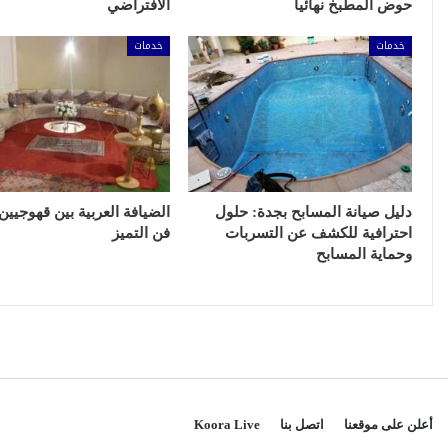
حوض المطبخ نهائياً
الافتراضي
خدمات
خدمات
دليل صيانة المسابح بجدة: حلول
الضيافة العربية بين قهوجيين
احترافية للكشف عن التسربات
فن التميز
وحماية المسابح
أعلن على موقعنا
اتصل بنا
Koora Live