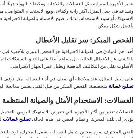
تعتبر الأجهزة المنزلية مثل الغسالات والثلاجات ومكيفات الهواء جزءًا أسا
وتساعد في جعل المنزل أكثر راحة وكفاءة. ومع الاستخدام المتواصل، من ا
الاستهلاك أو سوء الاستخدام. لذلك، أصبح الاهتمام بالصيانة الاحترافية
بأفضل شكل ممكن.
الفحص المبكر: سر تقليل الأعطال
عقار
أحد أهم المبادئ في الصيانة الاحترافية هو الفحص الدوري للأجهزة قبل 
بالكشف عن الأعطال الحالية، بل يساعد أيضًا على التنبؤ بالمشكلات المست
الأسلوب يقلل من التكاليف الباهظة ويطيل عمر الجهاز الافتراضي.
على سبيل المثال، عند ملاحظة أي ضعف في أداء الغسالة، مثل توقف العص
تصليح غسالة
متخصصة. الفحص المبكر من قبل الفني يضمن معالجة المشك
تطبيق سكن ال
رقمية في عال
الغسالات: الاستخدام الأمثل والصيانة المنتظمة
الغسالات تعتبر من أكثر الأجهزة التي تتعرض للاستهلاك اليومي. التحميل
يؤدي إلى تلف المحرك أو نظام العصر. في هذه الحالة،
تصليح غسالات
لد
الفني المحترف يقوم بفحص شامل للغسالة، يشمل المحرك، لوحة التحكم، 