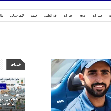
ة
سيارات
صحة
عقارات
فن الطهي
فيديو
لايف ستايل
مال
خدمات
خدم
الدليل الشامل:
وفعالة في علاج
من حوض المط