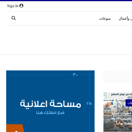
Sign In
 وأعمال
منوعات
ات
 خطوات عملية
 تسريب المياه
بخ نهائياً