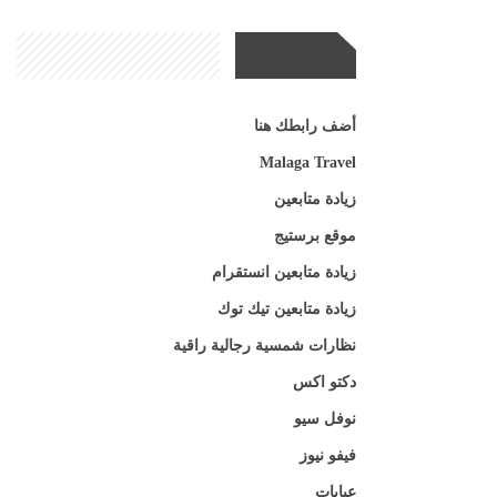
مواقع صديقة
أضف رابطك هنا
Malaga Travel
زيادة متابعين
موقع برستيج
زيادة متابعين انستقرام
زيادة متابعين تيك توك
نظارات شمسية رجالية راقية
دكتو اكس
نوفل سيو
فيفو نيوز
عبايات