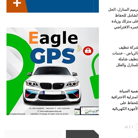
رميم المنازل: الحل
لشامل للحفاظ
لى منزلك وزيادة
مره الافتراضي
ركة تنظيف
الرياض – خدمات
نظيف شاملة
لمنازل والفلل
همية الصيانة
لمنزلية الاحترافية
لحفاظ على
لأجهزة الكهربائية
1 of 2
أحدث الأخبار