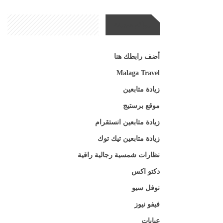
مواقع صديقة
أضف رابطك هنا
Malaga Travel
زيادة متابعين
موقع برستيج
زيادة متابعين انستقرام
زيادة متابعين تيك توك
نظارات شمسية رجالية راقية
دكتو اكس
نوفل سيو
فيفو نيوز
عبايات