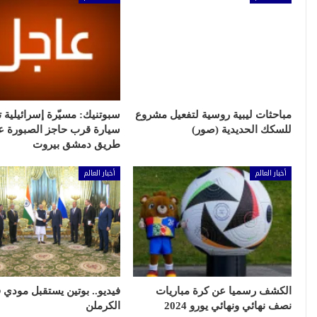
مباحثات ليبية روسية لتفعيل مشروع
سبوتنيك: مسيّرة إسرائيلية
للسكك الحديدية (صور)
سيارة قرب حاجز الصبورة ع
طريق دمشق بيروت
أخبار العالم
أخبار العالم
الكشف رسميا عن كرة مباريات
فيديو.. بوتين يستقبل مودي 
نصف نهائي ونهائي يورو 2024
الكرملن