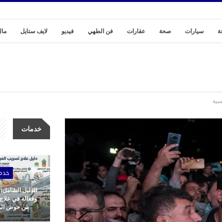
ة
سيارات
صحة
عقارات
فن الطهي
فيديو
لايف ستايل
مال
خدمات
خدم
الدليل الشامل:
وفعالة في علاج
من حوض المط