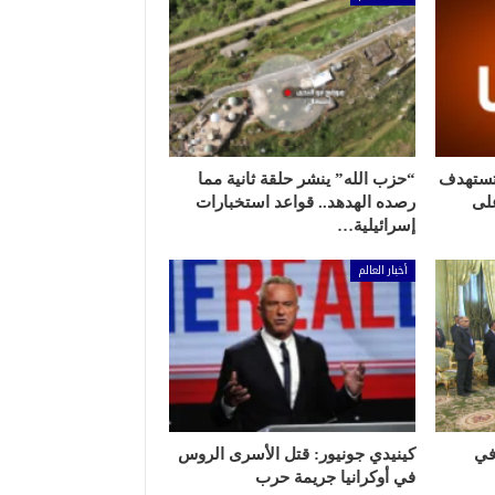
 تستهدف
“حزب الله” ينشر حلقة ثانية مما
لى
رصده الهدهد.. قواعد استخبارات
إسرائيلية…
أخبار العالم
في
كينيدي جونيور: قتل الأسرى الروس
في أوكرانيا جريمة حرب