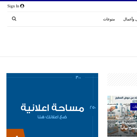
Sign In
 وأعمال
منوعات
ات
 خطوات عملية
 تسريب المياه
بخ نهائياً