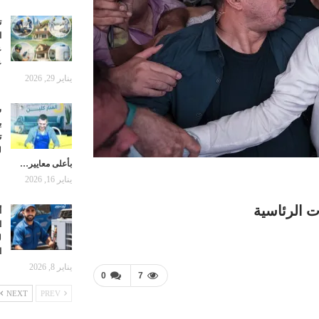
ت
ا
ع
ع
يناير 29, 2026
ش
ب
ت
ل
بأعلى معايير…
يناير 16, 2026
أ
ا
ل
ا
يناير 8, 2026
0
7
NEXT
PREV