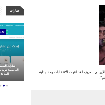
عقارات
ات
عقارات
عقار
مشاريع شركة الأولى للتطوير
خيارات السكن
عقاري: ثورة
العقاري.. ريادة وتميز في غرب
العاصمة: جولة ب
اني العزیز، لقد انتهت الانتخابات وهذا بداية
م العقارات
القاهرة
المتاحة ل
م”.