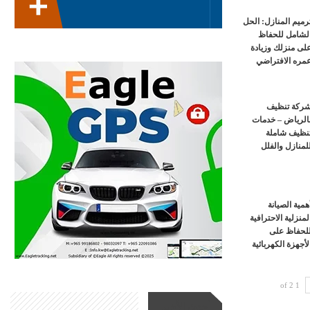
رميم المنازل: الحل
لشامل للحفاظ
لى منزلك وزيادة
مره الافتراضي
ركة تنظيف
الرياض – خدمات
نظيف شاملة
لمنازل والفلل
همية الصيانة
لمنزلية الاحترافية
لحفاظ على
لأجهزة الكهربائية
1 of 2
أحدث الأخبار