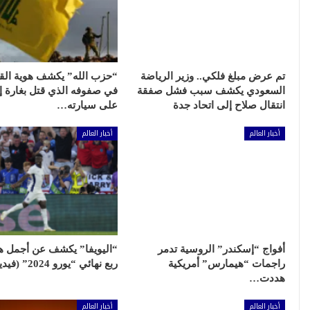
تم عرض مبلغ فلكي.. وزير الرياضة
“حزب الله” يكشف هوية الق
السعودي يكشف سبب فشل صفقة
في صفوفه الذي قتل بغارة إس
انتقال صلاح إلى اتحاد جدة
على سيارته…
أخبار العالم
أخبار العالم
أفواج “إسكندر” الروسية تدمر
“اليويفا” يكشف عن أجمل 
راجمات “هيمارس” أمريكية
ربع نهائي “يورو 2024” (فيديو)
هددت…
أخبار العالم
أخبار العالم