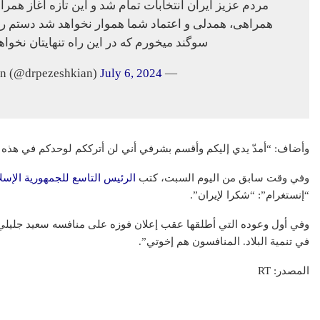
مردم عزیز ایران انتخابات تمام شد و این تازه آغاز هم
همراهی، همدلی و اعتماد شما هموار نخواهد شد دستم را 
سوگند میخورم که در این راه تنهایتان نخواه
July 6, 2024
— Masoud Pezeshkian (@drpezeshkian)
وأضاف: “أمدّ يدي إليكم وأقسم بشرفي أني لن أترككم لوحدكم في هذه ال
وفي وقت سابق من اليوم السبت، كتب
الرئيس التاسع للجمهورية الإسلام
“إنستغرام”: “شكرا لإيران”.
وفي أول وعوده التي أطلقها عقب إعلان فوزه على منافسه سعيد جليلي،
في تنمية البلاد. المنافسون هم إخوتي”.
المصدر: RT