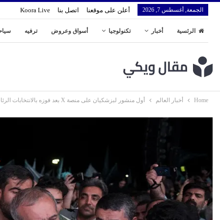
الجمعة, أغسطس 7, 2026
أعلن على موقعنا
اتصل بنا
Koora Live
الرئسية
أخبار
تكنولوجيا
أسواق وعروض
ترفيه
سياح
Home
أخبار العالم
أول منشور لبزشكيان على منصة X بعد فوزه بالانتخابات الرئاسية