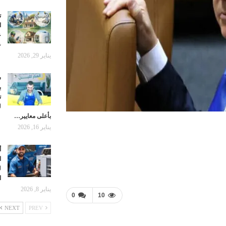
ت
ا
ع
ع
يناير 29, 2026
ش
ب
ت
ل
بأعلى معايير…
يناير 16, 2026
أ
ا
ل
ا
يناير 8, 2026
0
10
NEXT
PREV