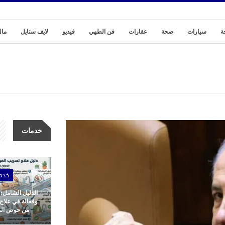
ة
سيارات
صحة
عقارات
فن الطهي
فيديو
لايف ستايل
مال
خدمات
خدم
الدليل الشامل:
وفعالة في علاج
من حوض المط