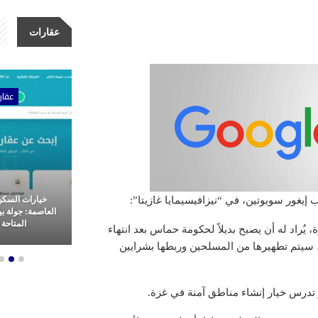
عقارات
ات
عقارات
عقار
 إيغور سوبوتين، في “نيزافيسيمايا غازيتا”:
مشاريع شركة الأولى للتطوير
خيارات السكن
عقاري: ثورة
العقاري.. ريادة وتميز في غرب
العاصمة: جولة ب
م العقارات
القاهرة
المتاحة ل
راد له أن يصبح بديلاً لحكومة حماس بعد انتهاء
 سيتم تطهيرها من المسلحين وربطها بشرايين
و تدرس خيار إنشاء مناطق آمنة في غزة.