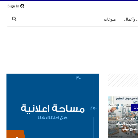
Sign In
 وأعمال
منوعات
ات
 خطوات عملية
 تسريب المياه
بخ نهائياً