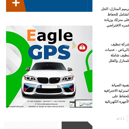
رميم المنازل: الحل
لشامل للحفاظ
لى منزلك وزيادة
مره الافتراضي
ركة تنظيف
الرياض – خدمات
نظيف شاملة
لمنازل والفلل
همية الصيانة
لمنزلية الاحترافية
لحفاظ على
لأجهزة الكهربائية
1 of 2
أحدث الأخبار