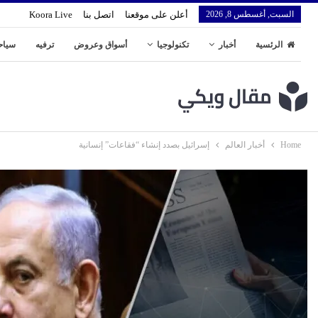
السبت, أغسطس 8, 2026
أعلن على موقعنا
اتصل بنا
Koora Live
الرئسية
أخبار
تكنولوجيا
أسواق وعروض
ترفيه
سياح
Home
أخبار العالم
إسرائيل بصدد إنشاء “فقاعات” إنسانية