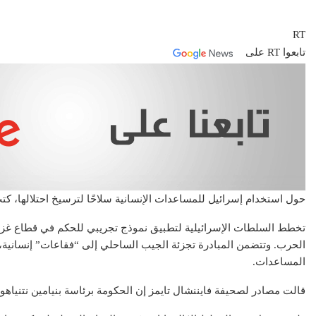
RT
تابعوا RT على
عقار
حول استخدام إسرائيل للمساعدات الإنسانية سلاحًا لترسيخ احتلالها، كتب
تطبيق سكن ال
رقمية في عال
تخطط السلطات الإسرائيلية لتطبيق نموذج تجريبي للحكم في قطاع غزة، يُ
الحرب. وتتضمن المبادرة تجزئة الجيب الساحلي إلى “فقاعات” إنسانية،
المساعدات.
قالت مصادر لصحيفة فايننشال تايمز إن الحكومة برئاسة بنيامين نتنياه