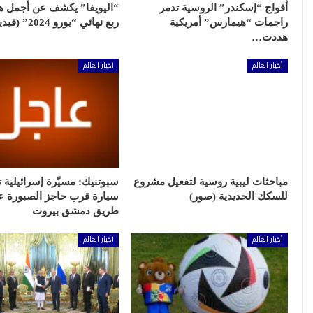
أفواج “إسكندر” الروسية تدمر
“اليويفا” يكشف عن أجمل 
راجمات “هيمارس” أمريكية
ربع نهائي “يورو 2024” (فيديو)
هددت…
أخبار العالم
أخبار العالم
مباحثات ليبية روسية لتفعيل مشروع
سبوتنيك: مسيّرة إسرائيلية
للسكك الحديدية (صور)
سيارة قرب حاجز الصبورة ع
طريق دمشق بيروت
أخبار العالم
أخبار العالم