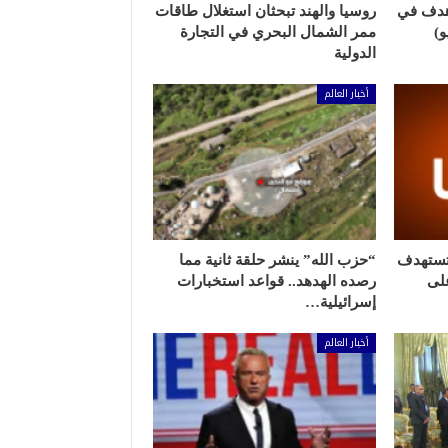
هدف في
روسيا والهند تبحثان استغلال طاقات
ممر الشمال البحري في التجارة
الدولية
أخبار العالم
 تستهدف
“حزب الله” ينشر حلقة ثانية مما
لى
رصده الهدهد.. قواعد استخبارات
إسرائيلية…
أخبار العالم