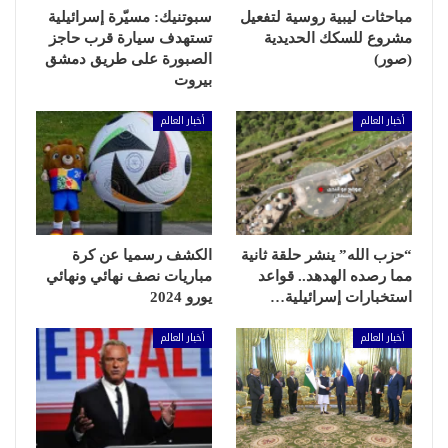
مباحثات ليبية روسية لتفعيل
سبوتنيك: مسيّرة إسرائيلية
مشروع للسكك الحديدية
تستهدف سيارة قرب حاجز
(صور)
الصبورة على طريق دمشق
بيروت
أخبار العالم
أخبار العالم
“حزب الله” ينشر حلقة ثانية
الكشف رسميا عن كرة
مما رصده الهدهد.. قواعد
مباريات نصف نهائي ونهائي
استخبارات إسرائيلية…
يورو 2024
أخبار العالم
أخبار العالم