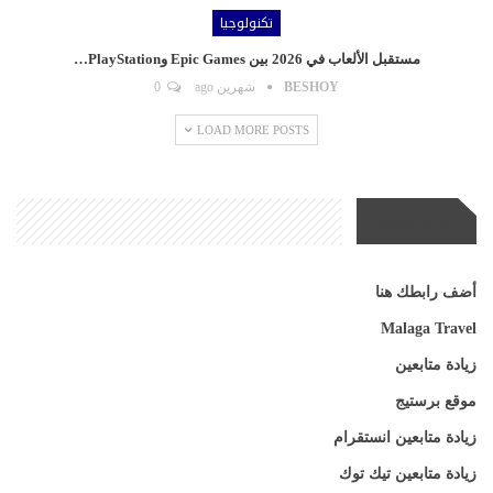
تكنولوجيا
مستقبل الألعاب في 2026 بين Epic Games وPlayStation…
BESHOY
شهرين ago
0
LOAD MORE POSTS
مواقع صديقة
أضف رابطك هنا
Malaga Travel
زيادة متابعين
موقع برستيج
زيادة متابعين انستقرام
زيادة متابعين تيك توك