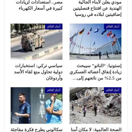
مودي يعلن لأبناء الجالية
مصر.. استعدادات لزيادات
الهندية عن افتتاح قنصليتين
كبيرة في أسعار الكهرباء
إضافيتين لبلاده في روسيا
أخبار العالم
أخبار العالم
إستونيا: “الناتو” سيبحث
سياسي تركي: استخبارات
زيادة إنفاق أعضائه العسكري
دولية تحاول منع لقاء الأسد
من 2.5% من ناتجهم إلى…
وأردوغان
أخبار العالم
أخبار العالم
الصحة العالمية: لا مكان آمنا
سكالوني يطرح فكرة مفاجئة