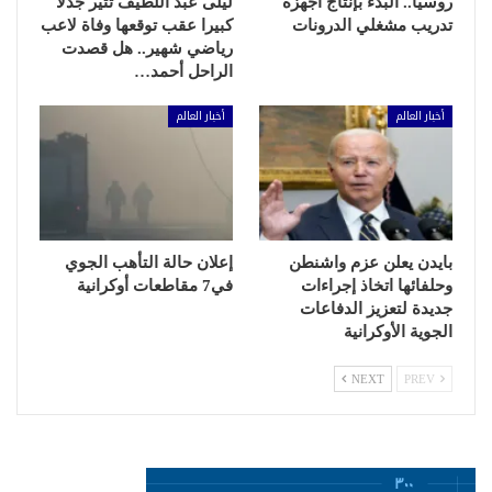
روسيا.. البدء بإنتاج أجهزة
ليلى عبد اللطيف تثير جدلا
تدريب مشغلي الدرونات
كبيرا عقب توقعها وفاة لاعب
رياضي شهير.. هل قصدت
الراحل أحمد…
أخبار العالم
أخبار العالم
بايدن يعلن عزم واشنطن
إعلان حالة التأهب الجوي
وحلفائها اتخاذ إجراءات
في7 مقاطعات أوكرانية
جديدة لتعزيز الدفاعات
الجوية الأوكرانية
NEXT
PREV