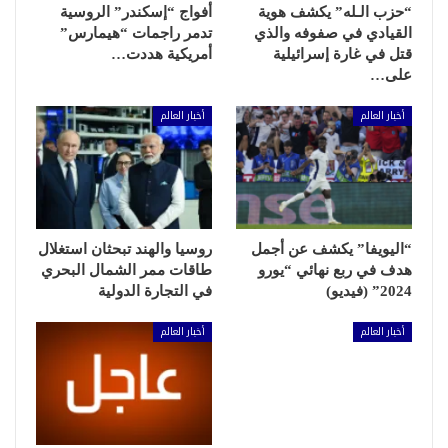
“حزب الـله” يكشف هوية
أفواج “إسكندر” الروسية
القيادي في صفوفه والذي
تدمر راجمات “هيمارس”
قتل في غارة إسرائيلية
أمريكية هددت…
على…
أخبار العالم
أخبار العالم
“اليويفا” يكشف عن أجمل
روسيا والهند تبحثان استغلال
هدف في ربع نهائي “يورو
طاقات ممر الشمال البحري
2024” (فيديو)
في التجارة الدولية
أخبار العالم
أخبار العالم