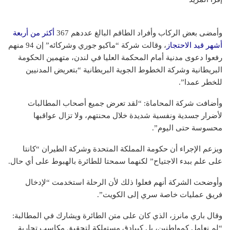
وأمضى بعض الركاب وأفراد الطاقم البالغ عددهم 367
أكثر من أربعة
أشهر قيد الاحتجاز
، وقالت شركة “ماكيو جوري وشركائه” إن 94 منهم
رفعوا دعوى مدنية أمام المحكمة العليا في لندن، متهمين الحكومة
البريطانية وشركة الخطوط الجوية البريطانية “بتعريض المدنيين
للخطر عمدا”.
وأضافت شركة المحاماة: “لقد تعرض جميع أصحاب المطالبات
لأضرار جسدية ونفسية شديدة خلال محنتهم، ولا تزال عواقبها
محسوسة حتى اليوم”.
ويزعم الإجراء أن حكومة المملكة المتحدة وشركة الطيران “كانتا
على علم ببدء الاجتياح” لكنهما سمحتا للطائرة بالهبوط على أي حال.
وأوضحت الشركة أنهم فعلوا ذلك لأن الرحلة استخدمت “لإدخال
فريق عمليات خاصة سري إلى الكويت”.
وقال باري مانرز، الذي كان على متن الطائرة ويشارك في المطالبة:
“لم نعامل كمواطنين، بل كبيادق مستهلكة لتحقيق مكاسب تجارية