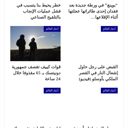
“بوينغ” في ورطة جديدة بعد
خطر يحيط بنا يتسبب في
فقدان إحدى طائراتها عجلتها
فشل عمليات الإنجاب
أثناء الإقلاعها…
بالتلقيح الصناعي
أخبار العالم
أخبار العالم
القبض على رجل حاول
قوات كييف تقصف جمهورية
إشعال النار في القصر
دونيتسك بـ 65 مقذوفا خلال
الملكي بأوسلو (فيديو)
24 ساعة
أخبار العالم
أخبار العالم