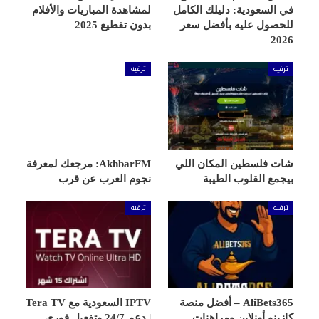
في السعودية: دليلك الكامل
لمشاهدة المباريات والأفلام
للحصول عليه بأفضل سعر
بدون تقطيع 2025
2026
ترفيه
ترفيه
شات فلسطين المكان اللي
AkhbarFM: مرجعك لمعرفة
بيجمع القلوب الطيبة
نجوم العرب عن قرب
ترفيه
ترفيه
AliBets365 – أفضل منصة
IPTV السعودية مع Tera TV
كازينو أونلاين ومراهنات
| دعم 24/7 وتفعيل فوري