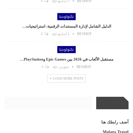
BESHOY
3 أسابيع ago
0
تكنولوجيا
الدليل الشامل لإدارة المستندات الرقمية: استراتيجيات…
BESHOY
4 أسابيع ago
0
تكنولوجيا
مستقبل الألعاب في 2026 بين Epic Games وPlayStation…
BESHOY
شهرين ago
0
LOAD MORE POSTS
مواقع صديقة
أضف رابطك هنا
Malaga Travel