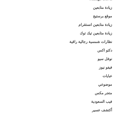
زيادة متابعين
موقع برستيج
زيادة متابعين انستقرام
زيادة متابعين تيك توك
نظارات شمسية رجالية راقية
دكتو اكس
نوفل سيو
فيفو نيوز
عبايات
موضوعي
متجر مكس
فيب السعودية
أكتشف عسير