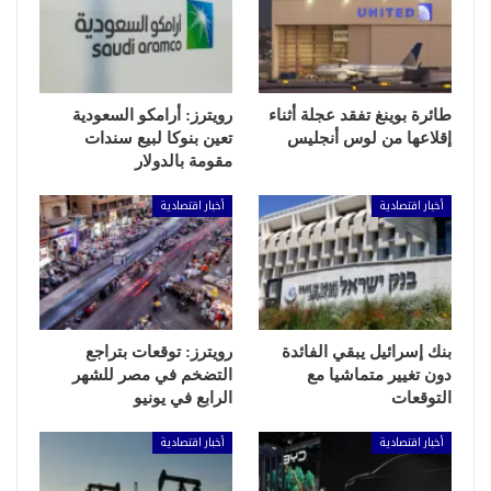
طائرة بوينغ تفقد عجلة أثناء
رويترز: أرامكو السعودية
إقلاعها من لوس أنجليس
تعين بنوكا لبيع سندات
مقومة بالدولار
أخبار اقتصادية
أخبار اقتصادية
بنك إسرائيل يبقي الفائدة
رويترز: توقعات بتراجع
دون تغيير متماشيا مع
التضخم في مصر للشهر
التوقعات
الرابع في يونيو
أخبار اقتصادية
أخبار اقتصادية