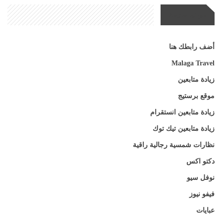
مواقع صديقة
أضف رابطك هنا
Malaga Travel
زيادة متابعين
موقع برستيج
زيادة متابعين انستقرام
زيادة متابعين تيك توك
نظارات شمسية رجالية راقية
دكتو اكس
نوفل سيو
فيفو نيوز
عبايات