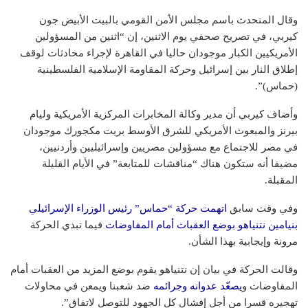
وقال المتحدث باسم مجلس الأمن القومي بالبيت الأبيض جون
كيربي، في تصريح صحفي يوم الاثنين، إن “اثنين من المسؤولين
الأمريكيين الكبار موجودان حاليا في القاهرة لإجراء محادثات لوقف
إطلاق النار بين إسرائيل وحركة المقاومة الإسلامية الفلسطينية
(حماس)”.
وأضاف كيربي أن مدير وكالة المخابرات المركزية الأمريكية وليام
بيرنز والمبعوث الأمريكي للشرق الأوسط بريت مكجورك موجودان
في مصر للاجتماع مع مسؤولين مصريين وإسرائيليين وأردنيين،
مضيفا أنه ستكون هناك “مناقشات للمتابعة” في الأيام القليلة
المقبلة.
وفي وقت سابق
اتهمت حركة “حماس” رئيس الوزراء الإسرائيلي
بنيامين نتنياهو بوضع العقبات أمام المفاوضات
فيما تبدي الحركة
مرونة وإيجابية بهذا الشأن.
وقالت الحركة في بيان إن نتنياهو يقوم بوضع المزيد من العقبات أمام
المفاوضات و
يصعّد عدوانه وجرائمه
ضد شعبنا ويمعن في محاولات
تهجيره قسرا من أجل إفشال كل الجهود للتوصل لاتفاق”.