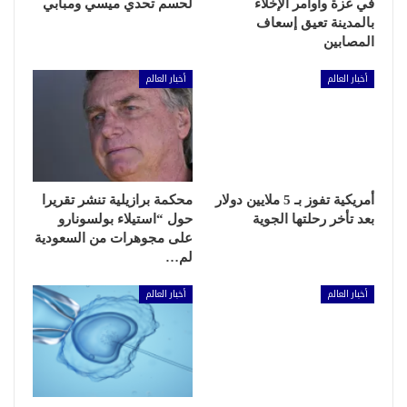
في غزة وأوامر الإخلاء
لحسم تحدي ميسي ومبابي
بالمدينة تعيق إسعاف
المصابين
أخبار العالم
أخبار العالم
أمريكية تفوز بـ 5 ملايين دولار
محكمة برازيلية تنشر تقريرا
بعد تأخر رحلتها الجوية
حول “استيلاء بولسونارو
على مجوهرات من السعودية
لم…
أخبار العالم
أخبار العالم