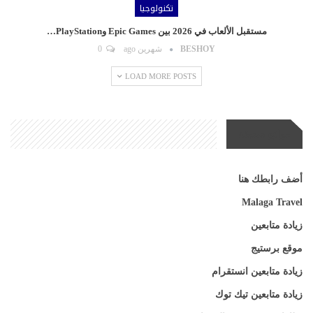
تكنولوجيا
مستقبل الألعاب في 2026 بين Epic Games وPlayStation…
BESHOY
شهرين ago
0
LOAD MORE POSTS
مواقع صديقة
أضف رابطك هنا
Malaga Travel
زيادة متابعين
موقع برستيج
زيادة متابعين انستقرام
زيادة متابعين تيك توك