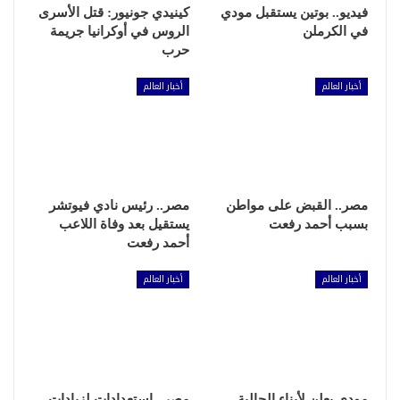
فيديو.. بوتين يستقبل مودي
كينيدي جونيور: قتل الأسرى
في الكرملن
الروس في أوكرانيا جريمة
حرب
أخبار العالم
أخبار العالم
مصر.. القبض على مواطن
مصر.. رئيس نادي فيوتشر
بسبب أحمد رفعت
يستقيل بعد وفاة اللاعب
أحمد رفعت
أخبار العالم
أخبار العالم
مودي يعلن لأبناء الجالية
مصر.. استعدادات لزيادات