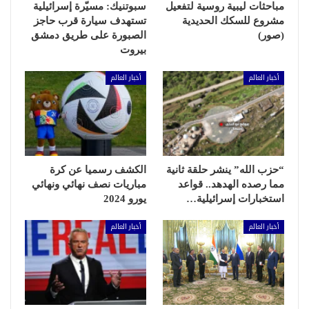
مباحثات ليبية روسية لتفعيل
سبوتنيك: مسيّرة إسرائيلية
مشروع للسكك الحديدية
تستهدف سيارة قرب حاجز
(صور)
الصبورة على طريق دمشق
بيروت
أخبار العالم
أخبار العالم
“حزب الله” ينشر حلقة ثانية
الكشف رسميا عن كرة
مما رصده الهدهد.. قواعد
مباريات نصف نهائي ونهائي
استخبارات إسرائيلية…
يورو 2024
أخبار العالم
أخبار العالم