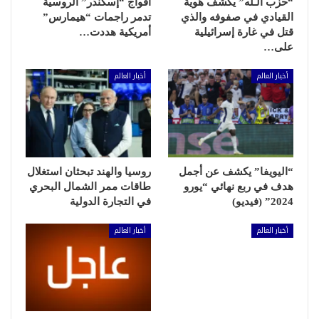
“حزب الـله” يكشف هوية
أفواج “إسكندر” الروسية
القيادي في صفوفه والذي
تدمر راجمات “هيمارس”
قتل في غارة إسرائيلية
أمريكية هددت…
على…
أخبار العالم
أخبار العالم
“اليويفا” يكشف عن أجمل
روسيا والهند تبحثان استغلال
هدف في ربع نهائي “يورو
طاقات ممر الشمال البحري
2024” (فيديو)
في التجارة الدولية
أخبار العالم
أخبار العالم