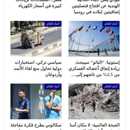
الهندية عن افتتاح قنصليتين
كبيرة في أسعار الكهرباء
إضافيتين لبلاده في روسيا
أخبار العالم
أخبار العالم
إستونيا: “الناتو” سيبحث
سياسي تركي: استخبارات
زيادة إنفاق أعضائه العسكري
دولية تحاول منع لقاء الأسد
من 2.5% من ناتجهم إلى…
وأردوغان
أخبار العالم
أخبار العالم
الصحة العالمية: لا مكان آمنا
سكالوني يطرح فكرة مفاجئة