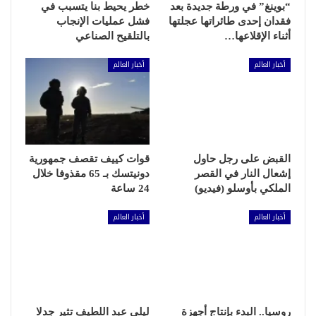
“بوينغ” في ورطة جديدة بعد
خطر يحيط بنا يتسبب في
فقدان إحدى طائراتها عجلتها
فشل عمليات الإنجاب
أثناء الإقلاعها…
بالتلقيح الصناعي
أخبار العالم
أخبار العالم
القبض على رجل حاول
قوات كييف تقصف جمهورية
إشعال النار في القصر
دونيتسك بـ 65 مقذوفا خلال
الملكي بأوسلو (فيديو)
24 ساعة
أخبار العالم
أخبار العالم
روسيا.. البدء بإنتاج أجهزة
ليلى عبد اللطيف تثير جدلا