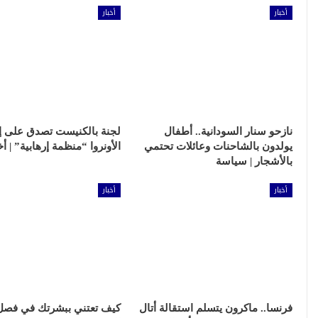
أخبار
أخبار
نازحو سنار السودانية.. أطفال
لجنة بالكنيست تصدق على إ
يولدون بالشاحنات وعائلات تحتمي
الأونروا “منظمة إرهابية” | أخ
بالأشجار | سياسة
أخبار
أخبار
فرنسا.. ماكرون يتسلم استقالة أتال
كيف تعتني ببشرتك في فصل