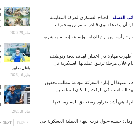
ت
ا
ائب القسام
-الجناح العسكري لحركة المقاومة
ع
 لا يمكن أن ينفذها سوى قناص متمرس ومحترف.
ع
يناير 29, 2026
رج رأسه من برج الدبابة، وإصابته إصابة مباشرة،
ش
ب
 أظهرت مهارة في اختيار الهدف بدقة وتوظيف
ت
ل
ام خلال مرحلة توثيق عملياتها العسكرية في
بأعلى معايير…
يناير 16, 2026
، مضيفا أن إدارة المعركة بنجاعة تتطلب تحقيق
أ
هد المناسب في الوقت والمكان المناسبين.
ا
ل
 إليها- هي أشد ضراوة وستحقق المقاومة فيها
ا
يناير 8, 2026
 وقادة جيشه -حول قرب انتهاء العملية العسكرية في
NEXT
PREV