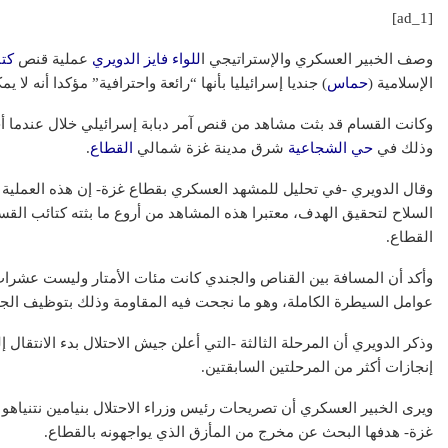
[ad_1]
وصف الخبير العسكري والإستراتيجي ا
للواء فايز الدويري
عملية قنص
كت
الإسلامية (
حماس
) جنديا إسرائيليا بأنها “رائعة واحترافية” مؤكدا أنه
وكانت القسام قد بثت مشاهد من قنص آمر دبابة إسرائيلي خلال عندما أخ
وذلك في
حي الشجاعية
شرق مدينة غزة شمالي
القطاع
.
وقال الدويري -في تحليل للمشهد العسكري بقطاع غزة- إن هذه العملية
السلاح لتحقيق الهدف، معتبرا هذه المشاهد من أروع ما بثته كتائب القس
القطاع.
وأكد أن المسافة بين القناص والجندي كانت مئات الأمتار وليست عشرات
عوامل السيطرة الكاملة، وهو ما نجحت فيه المقاومة وذلك بتوظيف الج
وذكر الدويري أن المرحلة الثالثة -التي أعلن جيش الاحتلال بدء الانتقال
إنجازات أكثر من المرحلتين السابقتين.
ويرى الخبير العسكري أن تصريحات رئيس وزراء الاحتلال بنيامين نتنياهو
غزة- هدفها البحث عن مخرج من المأزق الذي يواجهونه بالقطاع.