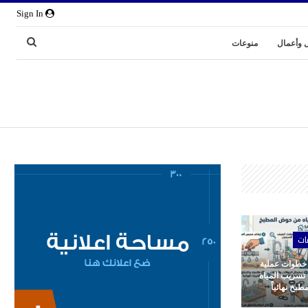
Sign In
 وأعمال
منوعات
ات
 خطوات عملية
 تسريب المياه
بخ نهائياً