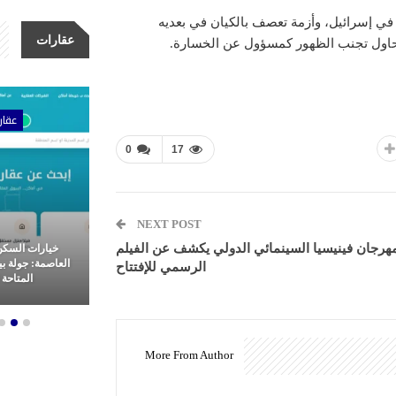
في إسرائيل، وأزمة تعصف بالكيان في بعديه
عقارات
يحاول تجنب الظهور كمسؤول عن الخسارة.
ات
عقارات
عقار
0
17
NEXT POST
هرجان فينيسيا السينمائي الدولي يكشف عن الفيلم
مشاريع شركة الأولى للتطوير
خيارات السكن
عقاري: ثورة
العقاري.. ريادة وتميز في غرب
العاصمة: جولة ب
الرسمي للإفتتاح
م العقارات
القاهرة
المتاحة ل
More From Author