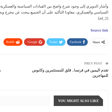
وأشار الدويري إلى وجود شرخ واضح بين القيادات السياسية والعسكرية 
السياسي والعسكري، معاودا التأكيد على أن الجميع يبحث عن مخرج و
[ad_2]
Source link
عقار
ReddIt
Google+
Twitter
Facebook
Share
PREV POST
تقدم اليمين في فرنسا.. قلق للمستثمرين وكابوس
م
تطبيق سكن ال
للمهاجرين
رقمية في عال
YOU MIGHT ALSO LIKE