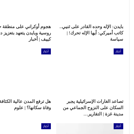
بايدن: الإله وحده القادر على ثنيي..
هجوم أوكراني على منطقة ح
كاتب أميركي: أيها الإله تحرك! |
روسية وبايدن يتعهد بتعزيز د
سياسة
كييف | أخبار
أخبار
أخبار
تصاعد الغارات الإسرائيلية يجبر
هل ترفع المدن عالية الكثاف
السكان على النزوح الجماعي من
وفاة سكانها؟ | علوم
مدينة غزة | التقارير…
أخبار
أخبار