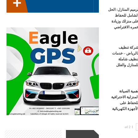
رميم المنازل: الحل
لشامل للحفاظ
لى منزلك وزيادة
مره الافتراضي
ركة تنظيف
الرياض – خدمات
نظيف شاملة
لمنازل والفلل
همية الصيانة
لمنزلية الاحترافية
لحفاظ على
لأجهزة الكهربائية
1 of 2
أحدث الأخبار