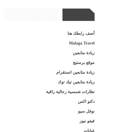
مواقع صديقة
أضف رابطك هنا
Malaga Travel
زيادة متابعين
موقع برستيج
زيادة متابعين انستقرام
زيادة متابعين تيك توك
نظارات شمسية رجالية راقية
دكتو اكس
نوفل سيو
فيفو نيوز
عبايات