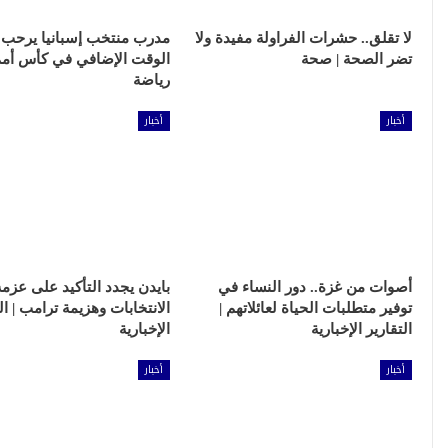
لا تقلق.. حشرات الفراولة مفيدة ولا
مدرب منتخب إسبانيا يرحب ب
تضر الصحة | صحة
الوقت الإضافي في كأس أمم أ
رياضة
أخبار
أخبار
أصوات من غزة.. دور النساء في
بايدن يجدد التأكيد على عز
توفير متطلبات الحياة لعائلاتهم |
الانتخابات وهزيمة ترامب | ال
التقارير الإخبارية
الإخبارية
أخبار
أخبار