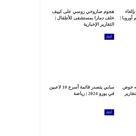
إلغاء
هجوم صاروخي روسي على كييف
وروبا |
خلف دمارا بمستشفى للأطفال |
التقارير الإخبارية
أخبار
مه خوض
مبابي يتصدر قائمة أسرع 10 لاعبين
تقارير
في يورو 2024 | رياضة
أخبار