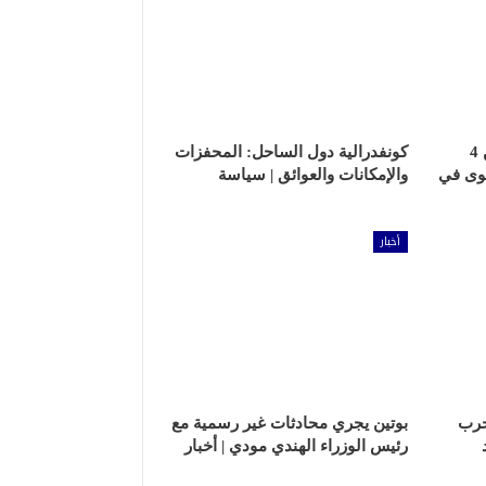
كيف قرأ الدويري الإعلان عن 4
كونفدرالية دول الساحل: المحفزات
هوى في
والإمكانات والعوائق | سياسة
أخبار
حرب
بوتين يجري محادثات غير رسمية مع
رئيس الوزراء الهندي مودي | أخبار