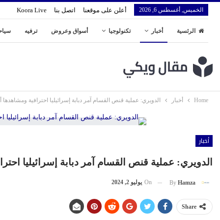
الخميس, أغسطس 6, 2026
أعلن على موقعنا
اتصل بنا
Koora Live
الرئسية
أخبار
تكنولوجيا
أسواق وعروض
ترفيه
سياح
Home
أخبار
الدويري: عملية قنص القسام آمر دبابة إسرائيليا احترافية ومشاهدها أر
أخبار
الدويري: عملية قنص القسام آمر دبابة إسرائيليا احترا
On
يوليو 2, 2024
By
Hamza
Share