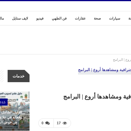
ة
سيارات
صحة
عقارات
فن الطهي
فيديو
لايف ستايل
مال
وع | البرامج
خدمات
فية ومشاهدها أروع | البرامج
خدم
الدليل الشامل:
وفعالة في علاج
من حوض المط
0
17