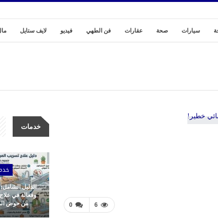
ة
سيارات
صحة
عقارات
فن الطهي
فيديو
لايف ستايل
مال
خدمات
خدم
الدليل الشامل:
وفعالة في علاج
من حوض المط
0
6