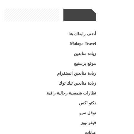
مواقع صديقة
أضف رابطك هنا
Malaga Travel
زيادة متابعين
موقع برستيج
زيادة متابعين انستقرام
زيادة متابعين تيك توك
نظارات شمسية رجالية راقية
دكتو اكس
نوفل سيو
فيفو نيوز
عبايات