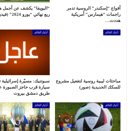
أفواج “إسكندر” الروسية تدمر
“اليويفا” يكشف عن أجمل 
راجمات “هيمارس” أمريكية
ربع نهائي “يورو 2024” (فيديو)
هددت…
أخبار العالم
أخبار العالم
مباحثات ليبية روسية لتفعيل مشروع
سبوتنيك: مسيّرة إسرائيلية
للسكك الحديدية (صور)
سيارة قرب حاجز الصبورة ع
طريق دمشق بيروت
أخبار العالم
أخبار العالم