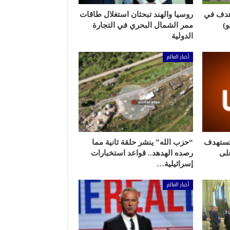
هدف في
روسيا والهند تبحثان استغلال طاقات
ممر الشمال البحري في التجارة
الدولية
أخبار العالم
 تستهدف
“حزب الله” ينشر حلقة ثانية مما
لى
رصده الهدهد.. قواعد استخبارات
إسرائيلية…
أخبار العالم