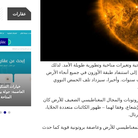
عقارات
ات
عقارات
عقار
ة وتغيرات مناخية وتطورية طويلة الأمد. لذلك
 استنفاد طبقة الأوزون في جميع أنحاء الأرض
سنوات. وأخيرا، سيزداد تلف الحمض النووي
أولى للتطوير
خيارات السكن الراقي في
كلين للتنظيف، 
 وتميز في غرب
العاصمة: جولة بين أفخم الشقق
نقدم خدمات تنظ
هرة
المتاحة للإيجار
المملكة العرب
بروتونات والمجال المغناطيسي الضعيف للأرض كان
عاع، وفقا لهما – ظهور الكائنات متعددة الخلايا،
تال.
مغناطيسي للأرض وعاصفة بروتونية قوية كما حدث