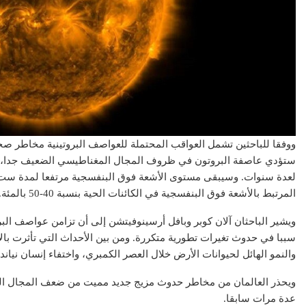
عقارات
عقار
ووفقا للباحثين تشمل العواقب المحتملة للعواصف البروتينية مخاطر صحي
ستؤدي عاصفة البروتون في ظروف المجال المغناطيسي الضعيف جدا، إلى
لعدة سنوات. وسيبقى مستوى الأشعة فوق البنفسجية مرتفعا لمدة ست 
مشاريع شركة ال
المرتبط بالأشعة فوق البنفسجية في الكائنات الحية بنسبة 40-50 بالمئة.
تطبيق سكن العقاري: ثورة
العقاري.. ريادة
رقمية في عالم العقارات
القا
ويشير الباحثان آلان كوبر وبافل أرسينوفيتشن إلى أن تزامن عواصف ال
سببا في حدوث تغيرات تطورية متكررة. ومن بين الأحداث التي تأثرت بالإش
والنمو الهائل لحيوانات الأرض خلال العصر الكمبري، واختفاء إنسان نياندر
ويحذر العالمان من مخاطر حدوث مزيج جديد مميت من ضعف المجال ال
عدة مرات سابقا.