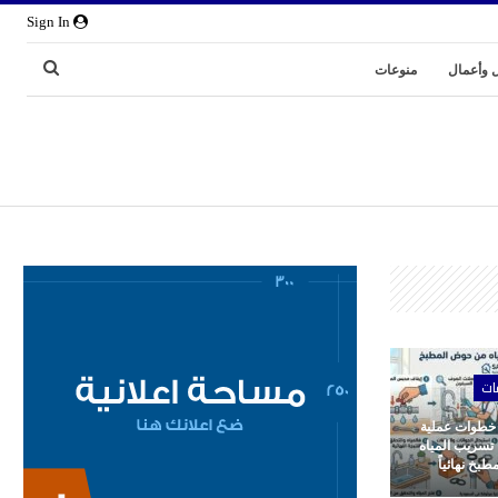
Sign In
 وأعمال
منوعات
ات
 خطوات عملية
 تسريب المياه
بخ نهائياً