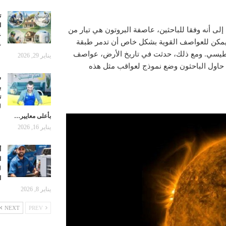
ت
ا
Proceedings of the National Academy of Scie العلمية إلى أنه وفقا للباحثين، عاصفة البروتون هي تيار من
ع
يمكن للعواصف القوية بشكل خاص أن تدمر طبقة
ع
اطيسي. ومع ذلك، حدثت في تاريخ الأرض، عواصف
يناير 29, 2026
 حاول الباحثون وضع نموذج لعواقب مثل هذه
ش
ب
ت
ل
بأعلى معايير…
يناير 16, 2026
أ
ا
ل
ا
يناير 8, 2026
NEXT
PREV