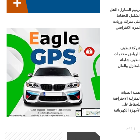
رميم المنازل: الحل
لشامل للحفاظ
لى منزلك وزيادة
مره الافتراضي
ركة تنظيف
الرياض – خدمات
نظيف شاملة
لمنازل والفلل
همية الصيانة
لمنزلية الاحترافية
لحفاظ على
لأجهزة الكهربائية
1 of 2
أحدث الأخبار