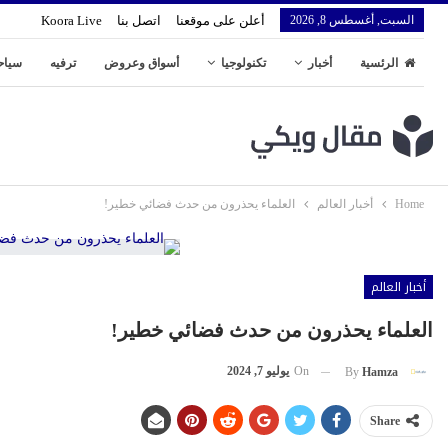
السبت, أغسطس 8, 2026
أعلن على موقعنا
اتصل بنا
Koora Live
الرئسية
أخبار
تكنولوجيا
أسواق وعروض
ترفيه
سياح
Home
أخبار العالم
العلماء يحذرون من حدث فضائي خطير!
أخبار العالم
العلماء يحذرون من حدث فضائي خطير!
On
يوليو 7, 2024
By
Hamza
Share