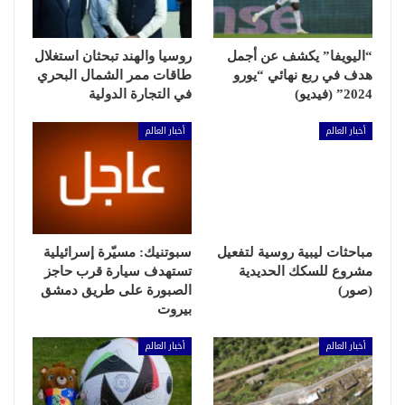
“اليويفا” يكشف عن أجمل
روسيا والهند تبحثان استغلال
هدف في ربع نهائي “يورو
طاقات ممر الشمال البحري
2024” (فيديو)
في التجارة الدولية
أخبار العالم
أخبار العالم
مباحثات ليبية روسية لتفعيل
سبوتنيك: مسيّرة إسرائيلية
مشروع للسكك الحديدية
تستهدف سيارة قرب حاجز
(صور)
الصبورة على طريق دمشق
بيروت
أخبار العالم
أخبار العالم