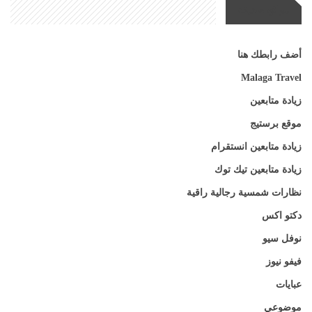
مواقع صديقة
أضف رابطك هنا
Malaga Travel
زيادة متابعين
موقع برستيج
زيادة متابعين انستقرام
زيادة متابعين تيك توك
نظارات شمسية رجالية راقية
دكتو اكس
نوفل سيو
فيفو نيوز
عبايات
موضوعي