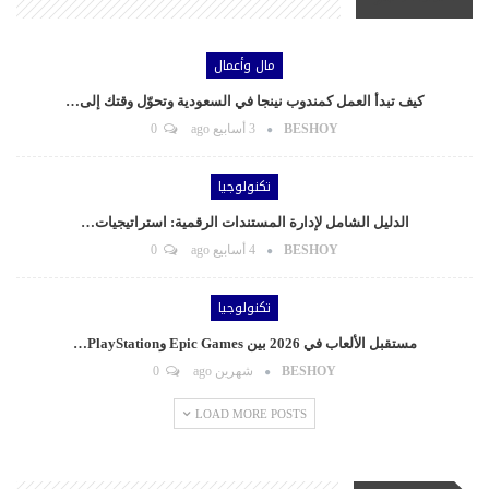
مال وأعمال
كيف تبدأ العمل كمندوب نينجا في السعودية وتحوّل وقتك إلى…
BESHOY
3 أسابيع ago
0
تكنولوجيا
الدليل الشامل لإدارة المستندات الرقمية: استراتيجيات…
BESHOY
4 أسابيع ago
0
تكنولوجيا
مستقبل الألعاب في 2026 بين Epic Games وPlayStation…
BESHOY
شهرين ago
0
LOAD MORE POSTS