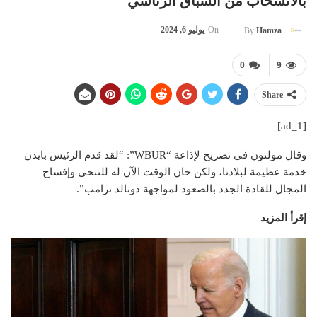
بالانسحاب من السباق الرئاسي
On
يوليو 6, 2024
By
Hamza
0
9
Share
[ad_1]
وقال مولتون في تصريح لإذاعة “WBUR”: “لقد قدم الرئيس بايدن
خدمة عظيمة لبلادنا، ولكن حان الوقت الآن له للتنحي وإفساح
المجال للقادة الجدد بالصعود لمواجهة دونالد ترامب”.
إقرأ المزيد