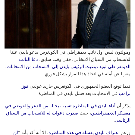
ومولتون ليس أول نائب ديمقراطي في الكونغرس يدعو بايدن علنا
للانسحاب من السباق الانتخابي، ففي وقت سابق،
دعا النائب
الديمقراطي لويد دوغيت الرئيس بايدن إلى الانسحاب من الانتخابات
،
معربا عن أمله في اتخاذ هذا القرار بشكل فوري.
فيما توقع العضو الجمهوري في الكونغرس جاريد غولدن
فوز
ترامب
في الانتخابات بعد فشل بايدن في المناظرة.
يذكر أن
أداء بايدن في المناظرة تسبب بحالة من الذعر والفوضي في
معسكر الديمقراطيين
، حيث
صدرت دعوات له للانسحاب من السباق
الرئاسي
.
ورغم
اعتراف بايدن بفشله في هذه المناظرة
، إلا أنه أكد بأنه “
لن