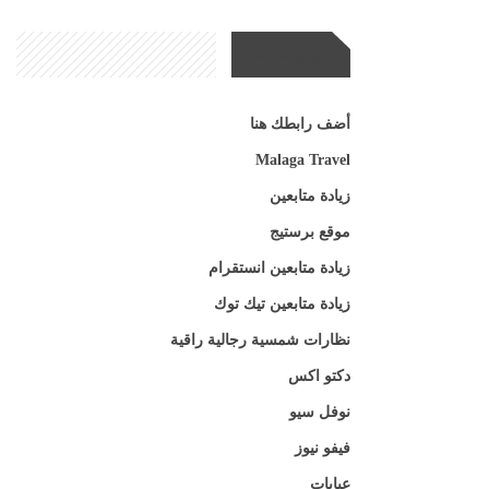
مواقع صديقة
أضف رابطك هنا
Malaga Travel
زيادة متابعين
موقع برستيج
زيادة متابعين انستقرام
زيادة متابعين تيك توك
نظارات شمسية رجالية راقية
دكتو اكس
نوفل سيو
فيفو نيوز
عبايات