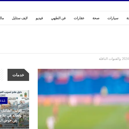
ة
سيارات
صحة
عقارات
فن الطهي
فيديو
لايف ستايل
مال
خدمات
خدم
الدليل الشامل:
وفعالة في علاج
من حوض المط