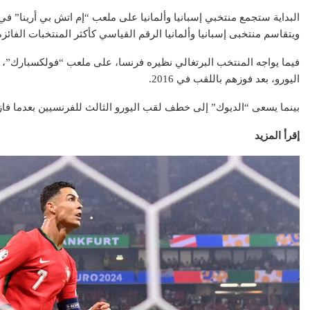
البداية ستجمع منتخبي إسبانيا وألمانيا على ملعب “إم اتش بي أرينا” في أولى
ويتقاسم منتخبى إسبانيا وألمانيا الرقم القياسي كأكثر المنتخبات الفائزة بكأس الأمم ا
فيما يواجه المنتخب البرتغالي نظيره فرنسا، على ملعب “فولكسبارك”، وي
اليورو، بعد فوزهم باللقب في 2016.
عقارات
عقا
بينما يسعى “الديوك” إلى خطف لقب اليورو الثالث للفرنسيين بعدما فازوا بكأس أ
إقرأ المزيد
مشاريع شركة ا
تطبيق سكن العقاري: ثورة
العقاري.. رياد
رقمية في عالم العقارات
الق