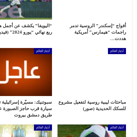
أفواج “إسكندر” الروسية تدمر
“اليويفا” يكشف عن أجمل 
راجمات “هيمارس” أمريكية
ربع نهائي “يورو 2024” (فيديو)
هددت…
أخبار العالم
أخبار العالم
مباحثات ليبية روسية لتفعيل مشروع
سبوتنيك: مسيّرة إسرائيلية
للسكك الحديدية (صور)
سيارة قرب حاجز الصبورة ع
طريق دمشق بيروت
أخبار العالم
أخبار العالم