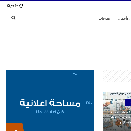
Sign In
 وأعمال
منوعات
ات
 خطوات عملية
 تسريب المياه
بخ نهائياً