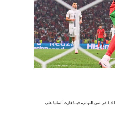
تأهل منتخب إسبانيا إلى ربع نهائي يورو 2024، بعد تخطي منتخب جورجيا 4-1 في ثمن النهائي، فيما فازت ألمانيا على