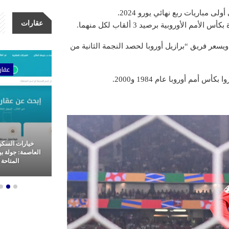
 مباريات ربع نهائي يورو 2024.
عقارات
لأوروبية برصيد 3 ألقاب لكل منهما.
سعر فريق “برازيل أوروبا لحصد النجمة الثانية من
رات
عقارات
عقا
مم أوروبا عام 1984 و2000.
لأولى للتطوير
خيارات السكن الراقي في
كلين للتنظيف، 
ة وتميز في غرب
العاصمة: جولة بين أفخم الشقق
نقدم خدمات تن
اهرة
المتاحة للإيجار
المملكة العر