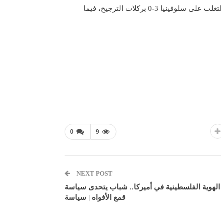
وصعد منتخب البرتغال إلى دور الـ 8 ببطولة كأس أمم أوروبا 2024، بعد التغلب على سلوفينيا 3-0 بركلات الترجيح، فيما
0
9
NEXT POST
الهوية الفلسطينية في أميركا.. شباب يتحدى سياسة
قمع الأفواه | سياسة