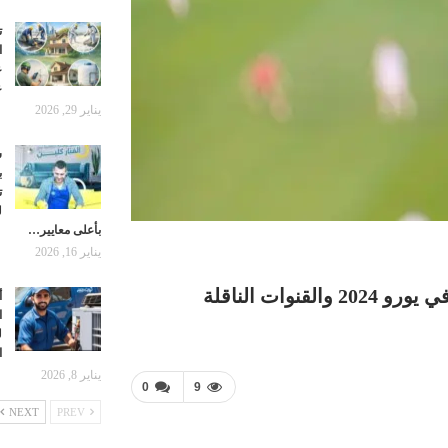
ت
ا
ع
ع
يناير 29, 2026
ش
ب
ت
ل
بأعلى معايير…
يناير 16, 2026
وات الناقلة
أ
ا
ل
ا
يناير 8, 2026
0
9
NEXT
PREV