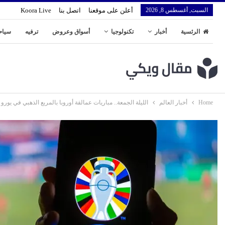
السبت, أغسطس 8, 2026
أعلن على موقعنا
اتصل بنا
Koora Live
الرئسية
أخبار
تكنولوجيا
أسواق وعروض
ترفيه
سياح
Home
أخبار العالم
الليلة الجمعة.. مباريات عمالقة أوروبا بالمربع الذهبي في يورو 2024 والقنوات الناقلة