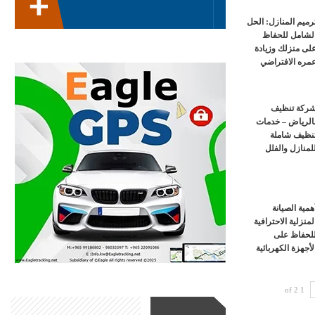
رميم المنازل: الحل
لشامل للحفاظ
لى منزلك وزيادة
مره الافتراضي
ركة تنظيف
الرياض – خدمات
نظيف شاملة
لمنازل والفلل
همية الصيانة
لمنزلية الاحترافية
لحفاظ على
لأجهزة الكهربائية
1 of 2
أحدث الأخبار