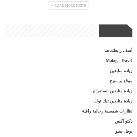
LOAD MORE POSTS
مواقع صديقة
أضف رابطك هنا
Malaga Travel
زيادة متابعين
موقع برستيج
زيادة متابعين انستقرام
زيادة متابعين تيك توك
نظارات شمسية رجالية راقية
دكتو اكس
نوفل سيو