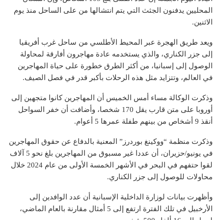
المحليين يدفنون الجثث التي يتم انتشالها من على الساحل منذ يوم
الاثنين.
ويعد طريق الهجرة عبر المحيط الأطلسي من ساحل غرب أفريقيا
إلى جزر الكناري، والذي يستخدمه عادة مهاجرون أفارقة لمحاولة
الوصول إلى إسبانيا، من أكثر الطرق خطورة على حياة المهاجرين
في العالم، وتتزايد مثل هذه الرحلات بأكبر قدر في فصل الصيف.
وذكرت الوكالة مساء أمس الخميس أن المهاجرين كانوا متجهين إلى
أوروبا على متن قارب يقل 170 شخصا، وأضافت أن خفر السواحل
أنقذ 9 أشخاص من بينهم طفلة عمرها 5 أعوام.
وذكرت منظمة “ووكينغ بوردرز” المعنية بالدفاع عن حقوق المهاجرين
في يونيو/حزيران، أن عددا غير مسبوق من المهاجرين بلغ نحو 5 آلاف
لقوا حتفهم في البحر في الأشهر الخمسة الأولى من عام 2024 خلال
محاولات للوصول إلى جزر الكناري.
وأظهرت بيانات لوزارة الداخلية الإسبانية أن عدد الوافدين إلى
الأرخبيل في تلك الفترة ارتفع إلى 5 أمثال مقارنة بالعام الماضي،