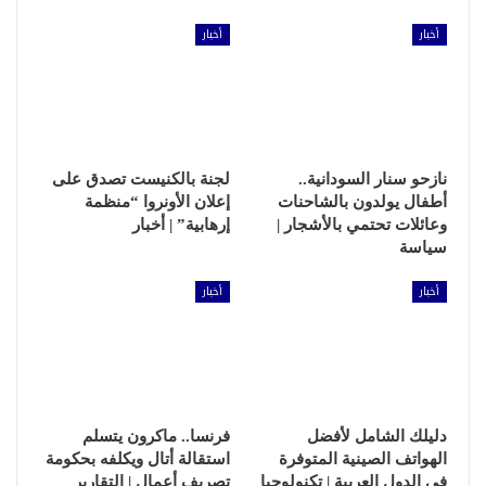
أخبار
أخبار
نازحو سنار السودانية..
لجنة بالكنيست تصدق على
أطفال يولدون بالشاحنات
إعلان الأونروا “منظمة
وعائلات تحتمي بالأشجار |
إرهابية” | أخبار
سياسة
أخبار
أخبار
دليلك الشامل لأفضل
فرنسا.. ماكرون يتسلم
الهواتف الصينية المتوفرة
استقالة أتال ويكلفه بحكومة
في الدول العربية | تكنولوجيا
تصريف أعمال | التقارير