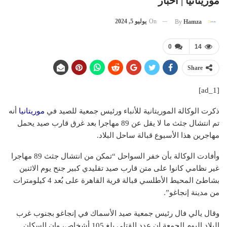
موريتانيا | أخبار
On
يوليو 5, 2024
By
Hamza
0
14
Share
[ad_1]
ذكرت الوكالة الموريتانية للأنباء ورئيس جمعية للصيد في
موريتانيا
أنه
تم انتشال جثث ما لا يقل عن 89 مهاجرا بعد غرق قارب صيد يحمل
مهاجرين هذا الأسبوع قبالة ساحل البلاد.
وأفادت الوكالة بأن خفر السواحل “تمكن من انتشال جثث 89 مهاجرا
غير نظامي كانوا على متن قارب صيد تقليدي كبير جنح يوم الاثنين
بشاطئ المحيط الأطلسي قبالة قرية القاهرة على بُعد 4 كيلومترات
من مدينة إنجاغو”.
وقال يالي فال رئيس جمعية صيد الأسماك في إنجاغو بجنوب غرب
البلاد اليوم الجمعة إن عدد القتلى بلغ 105 أشخاص، وإن السكان