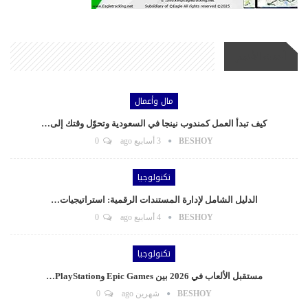
أحدث الأخبار
مال وأعمال
كيف تبدأ العمل كمندوب نينجا في السعودية وتحوّل وقتك إلى…
BESHOY
3 أسابيع ago
0
تكنولوجيا
الدليل الشامل لإدارة المستندات الرقمية: استراتيجيات…
BESHOY
4 أسابيع ago
0
تكنولوجيا
مستقبل الألعاب في 2026 بين Epic Games وPlayStation…
BESHOY
شهرين ago
0