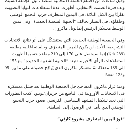
وقبل ساعات من اختتام الحملة الانتخابية منتصف ليل الجمعة السبت
وبدء فترة الصمت الانتخابي، أظهرت عدة استطلاعات لنوايا التصويت
تقاربًا بين الكتل الثلاثة: في اليمين المتطرف حزب التجمع الوطني
وحلفاؤه، في اليسار تحالف “الجبهة الشعبية الجديدة” وفي يمين
الوسط معسكر الرئيس إيمانويل ماكرون.
وفي الجمعية الوطنية الجديدة التي ستتشكّل على أثر نتائج الانتخابات
التشريعية، الأحد، لن يكون لليمين المتطرّف وحلفائه أغلبية مطلقة
(289 نائبًا) إنما سيحصل على 170 إلى 210 مقاعد حسبما أظهرت
استطلاعات الرأي الأخيرة. تتبعه “الجبهة الشعبية الجديدة” مع 155
إلى 185 مقعدًا، ثمّ معسكر ماكرون الذي يُرجّح حصوله على ما بين 95
و125 مقعدًا.
ومنذ قرار ماكرون المفاجئ حل الجمعية الوطنية بعد فشل معسكره
في الانتخابات الأوروبية في التاسع من حزيران/يونيو، أكدت التطورات
التي تعيد تشكيل المشهد السياسي الفرنسي صعود حزب التجمع
الوطني الذي يأمل في الوصول إلى السلطة.
“فوز اليمين المتطرف مشروع كارثي”