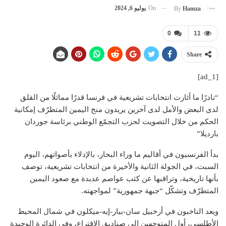
On
يوليو 6, 2024
By
Hamza
0
11
Share
[ad_1]
“نادرًا ما أثارت انتخابات تشريعية في فرنسا قدرًا مماثلًا من القلق
لدى البعض والأمل لدى آخرين يريدون منح اليمين المتطرّف إمكانية
الحكم من خلال التصويت لحزب التجمّع الوطني برئاسة جوردان
بارديلا”
بدأ الفرنسيون في أقاليم ما وراء البحار، بالإدلاء بأصواتهم، اليوم
السبت، في الجولة الثانية والأخيرة من انتخابات تشريعية، توصف
بأنها تاريخية، وتراقبها عن كثب عواصم عديدة مع صعود اليمين
المتطرّف وتشكّل “جبهة جمهورية” لمواجهته.
ويعد الناخبون في أرخبيل سان-بيار-إيه-ميكلون في شمال المحيط
الأطلسي، أول المتوجهين إلى صناديق الاقتراع، وفي الدائرة الوحيدة