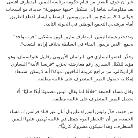
غير أن خوف البعض من قيام حكومة برئاسة اليمين المتطرف أفضى
بعد مفاوضات شاقة إلى تشكيل “جبهة جمهورية” جديدة، مع انسحاب
حوالى 200 مرشح من اليمين ويمين الوسط واليسار لقطع الطريق
أمام مرشحي التجمع الوطني في الجولة الثانية.
ونددت زعيمة اليمين المتطرف مارين لوبن بتشكيل “حزب واحد”
يجمع “الذين يريدون البقاء في السلطة بخلاف إرادة الشعب”.
وحذّر العضو اليساري في البرلمان الأوروبي رفاييل غلوكسمان، وهو
مؤيد للتكتّل اليساري رغم معارضته لحزب “فرنسا الأبية” اليساري
الراديكالي، من تراجع عزيمة الناخبين، مؤكدًا أنه لا يمكن استبعاد
إمكانية حصول اليمين المتطرف على غالبية مطلقة.
وقال مساء الجمعة “خلافًا لما يقال، ليس مضمونًا أبدًا حاليًا” ألا
يحصل اليمين المتطرف على غالبية مطلقة.
من جهته، حذّر رئيس الوزراء غابريال أتال عبر قناة فرانس 2، مساء
الجمعة، من أن “الخطر اليوم يتمثل في غالبية يُهيمن عليها اليمين
المتطرف، وهذا سيكون مشروعًا كارثيًّا”.