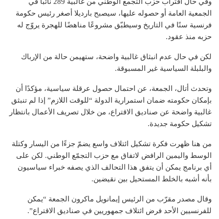
وفي حال اقتراب حزب التجمع الوطني من غالبية 289 نائبًا في
الجمعية العامة أو حصوله عليها، سيصبح بارديلا أصغر رئيس حكومة
فرنسية سنًا في التاريخ وسيطبّق مشروعًا مناهضًا للهجرة يروّج له
حزبه منذ عقود.
لكن في حال عدم انبثاق غالبية واضحة، ستهيمن حالة من الإرباك
والبلبلة السياسية غير المسبوقة.
وتحدث أتال، الجمعة، عن احتمال حصول عرقلة سياسية، مؤكدًا أن
بإمكان حكومته ضمان استمرارية الدولة “للوقت اللازم” إذا لم تنبثق
غالبية واضحة عن صناديق الاقتراع، من خلال تصريف الأعمال بانتظار
تشكيل حكومة جديدة.
من هنا ظهرت فكرة تشكيل ائتلاف واسع يضمّ جزءًا من اليسار وكتلة
الوسط واليمين الرافض لاتفاق مع حزب التجمّع الوطني. لكن على
أي برنامج يمكن أن يتفق هذا التحالف الذي يصفه خبراء سياسيون
بأنه أشبه بالخلط المستحيل بين نقيضين.
وقال مصدر مقرّب من الرئيس إيمانويل ماكرون الجمعة “يمكن
للفرنسيين الأحد فرض ائتلاف جمهوريين في صناديق الاقتراع”.