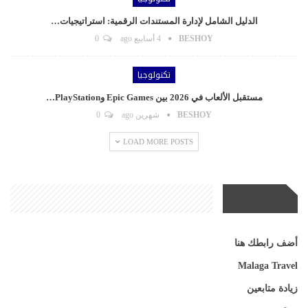
الدليل الشامل لإدارة المستندات الرقمية: استراتيجيات…
BESHOY
4 أسابيع ago
0
تكنولوجيا
مستقبل الألعاب في 2026 بين Epic Games وPlayStation…
BESHOY
شهرين ago
0
LOAD MORE POSTS
مواقع صديقة
أضف رابطك هنا
Malaga Travel
زيادة متابعين