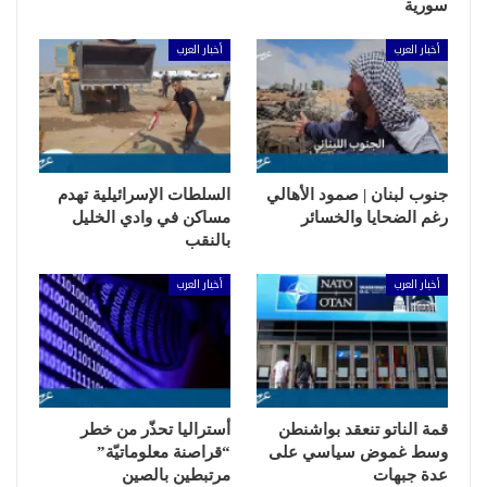
سورية
أخبار العرب
أخبار العرب
جنوب لبنان | صمود الأهالي
السلطات الإسرائيلية تهدم
رغم الضحايا والخسائر
مساكن في وادي الخليل
بالنقب
أخبار العرب
أخبار العرب
قمة الناتو تنعقد بواشنطن
أستراليا تحذّر من خطر
وسط غموض سياسي على
“قراصنة معلوماتيّة”
عدة جبهات
مرتبطين بالصين