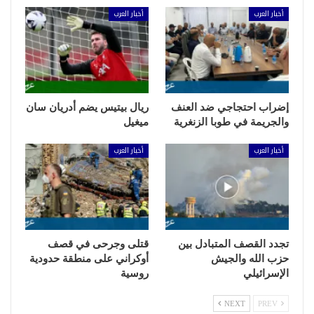
أخبار العرب
أخبار العرب
إضراب احتجاجي ضد العنف
ريال بيتيس يضم أدريان سان
والجريمة في طوبا الزنغرية
ميغيل
أخبار العرب
أخبار العرب
تجدد القصف المتبادل بين
قتلى وجرحى في قصف
حزب الله والجيش
أوكراني على منطقة حدودية
الإسرائيلي
روسية
NEXT
PREV