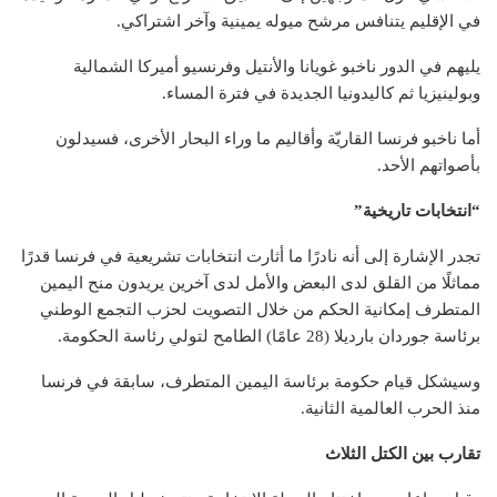
في الإقليم يتنافس مرشح ميوله يمينية وآخر اشتراكي.
يليهم في الدور ناخبو غويانا والأنتيل وفرنسيو أميركا الشمالية
وبولينيزيا ثم كاليدونيا الجديدة في فترة المساء.
أما ناخبو فرنسا القاريّة وأقاليم ما وراء البحار الأخرى، فسيدلون
بأصواتهم الأحد.
“انتخابات تاريخية”
تجدر الإشارة إلى أنه نادرًا ما أثارت انتخابات تشريعية في فرنسا قدرًا
مماثلًا من القلق لدى البعض والأمل لدى آخرين يريدون منح اليمين
المتطرف إمكانية الحكم من خلال التصويت لحزب التجمع الوطني
برئاسة جوردان بارديلا (28 عامًا) الطامح لتولي رئاسة الحكومة.
وسيشكل قيام حكومة برئاسة اليمين المتطرف، سابقة في فرنسا
منذ الحرب العالمية الثانية.
تقارب بين الكتل الثلاث