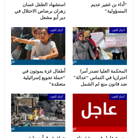
“أداء بن غفير عديم
استشهاد الطفل غسان
المسؤولية”
زهران برصاص الاحتلال في
دير أبو مشعل
أخبار العرب
أخبار العرب
المحكمة العليا تصدر أمرا
أطفال غزة يموتون في
احترازيا في التماس “عدالة”
“حملة تجويع إسرائيلية
ضد قانون منع لم الشمل
متعمّدة”
أخبار العرب
أخبار العرب
مصرع عامل في ورشة بناء
جولة شرق أوسطية