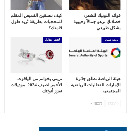
فوائد التونيك للشعر:
كيف تنسقين القميص المقلم
خصلاتكِ تزهو جمالاً وحيوية
للمحجبات بطريقة تُزيد طول
بشكل طبيعي
قامتك؟
لايف ستايل
لايف ستايل
هيئة الرياضة تطلق جائزة
تزيني بخواتم من الياقوت
الإمارات للفعاليات الرياضية
الأحمر لصيف 2024..موديلات
المجتمعية
تعزز أنوثتكِ
NEXT
PREV