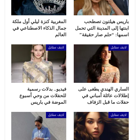
باريس هيلتون تصطحب
المغربية كنزة ليلي أول ملكة
ابنتها إلى المدينة التي تحمل
جمال الذكاء الاصطناعي في
اسمها: “حلم صار حقيقة”
العالم
لايف ستايل
لايف ستايل
الساري الهندي يطغى على
فيديو.. بدلات رسمية
إطلالات عائلة أمباني في
للحفلات من وحي أسبوع
حفلات ما قبل الزفاف
الموضة في باريس
لايف ستايل
لايف ستايل