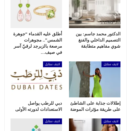
الدكتور محمد جاسم: بين
أطلق عليه القدماء “جوهرة
التصميم الداخلي والفنغ
الشمس”.. مجوهرات
شوي مفاهيم متطابقة
مرصعة بالزبرجد لرقيّ آسر
في صيف…
لايف ستايل
لايف ستايل
إطلالات جذابة على الشاطئ
دبي للرطب يواصل
على طريقة مؤثرات الموضة
الاستعدادات لدورته الأولى
لايف ستايل
لايف ستايل