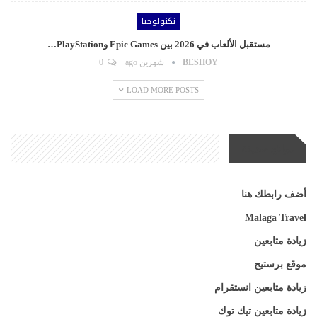
تكنولوجيا
مستقبل الألعاب في 2026 بين Epic Games وPlayStation…
BESHOY
شهرين ago
0
LOAD MORE POSTS
مواقع صديقة
أضف رابطك هنا
Malaga Travel
زيادة متابعين
موقع برستيج
زيادة متابعين انستقرام
زيادة متابعين تيك توك