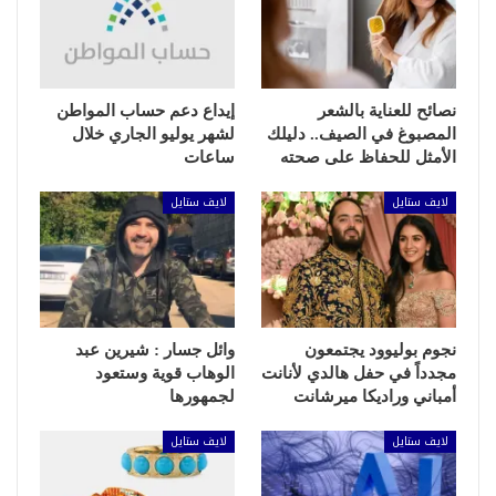
نصائح للعناية بالشعر
إيداع دعم حساب المواطن
المصبوغ في الصيف.. دليلك
لشهر يوليو الجاري خلال
الأمثل للحفاظ على صحته
ساعات
لايف ستايل
لايف ستايل
نجوم بوليوود يجتمعون
وائل جسار : شيرين عبد
مجدداً في حفل هالدي لأنانت
الوهاب قوية وستعود
أمباني وراديكا ميرشانت
لجمهورها
لايف ستايل
لايف ستايل