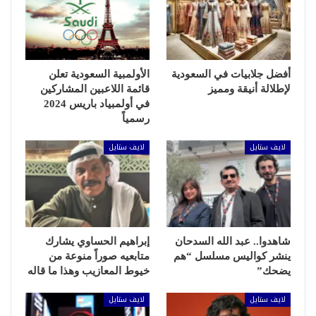
أفضل جلابيات في السعودية
الأولمبية السعودية تعلن
لإطلالة أنيقة ومميز
قائمة اللاعبين المشاركين
في أولمبياد باريس 2024
رسمياً
لايف ستايل
لايف ستايل
شاهدوا.. عبد الله السدحان
إبراهيم الحساوي يشارك
ينشر كواليس مسلسل “هم
متابعيه صوراً منوعة من
يضحك”
خيوط المعازيب وهذا ما قاله
لايف ستايل
لايف ستايل