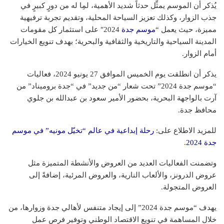
يُذكر أن الموسم يمثِّل حدثاً شديد الأهمية، لمِا له من دورٍ كبيرٍ في
جذب الزوار، وكذلك تعزيز السياحة المحلية، وتقديم تجربة ترفيهية
مميزة، حيث يعمل “
موسم جدة
2024″ على استثمار كل مقومات
المدينة السياحية والتاريخية والثقافية والبحرية؛ بهدف تنويع الخيارات
أمام الزوار.
يذكر أن انطلقت يوم الخميس الموافق 27 يونيو 2024، فعاليات
“موسم جدة 2024” تحت شعار “من جديد” في “جدة بروميناد” من
آرت بالواجهة البحرية، بحضور الأمير سعود بن عبدالله بن جلوي
محافظ جدة.
للمزيد الاطلاع على:
رحلة إبداعية في عالم “تخيّل مونيه” في موسم
جدة 2024
.
وتضمنت الفعاليات العديد من العروض والأنشطة المتميزة مثل
عروض الدرونز، والألعاب النارية، والعروض المرئية، إضافةً إلى
العروض المتجولة.
يهدف “موسم جدة 2024” إلى إيجاد متنفس لأهالي جدة وزوارها، من
خلال المساهمة في تنويع الاقتصاد الوطني وتوفير فرص عمل