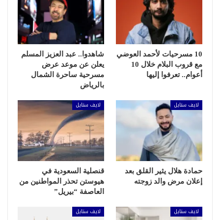
10 مسرحيات لأحمد العوضي
شاهدوا.. عبد العزيز المسلم
مع قروب البلام خلال 10
يعلن عن موعد عرض
أعوام.. تعرفوا إليها
مسرحية ساحرة الشمال
بالرياض
لايف ستايل
لايف ستايل
حمادة هلال يثير القلق بعد
قنصلية السعودية في
إعلان مرض والد زوجته
هيوستن تحذر المواطنين من
العاصفة “بيريل”
لايف ستايل
لايف ستايل