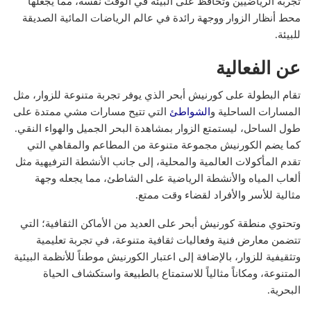
تجربة الرياضيين وتحافظ على البيئة في الوقت نفسه، مما يجعلها
محط أنظار الزوار ووجهة رائدة في عالم الرياضات المائية الصديقة
للبيئة.
عن الفعالية
تقام البطولة على كورنيش أبحر الذي يوفر تجربة متنوعة للزوار، مثل
المسارات الساحلية و
الشواطئ
التي تتيح مسارات مشي ممتدة على
طول الساحل، ليستمتع الزوار بمشاهدة البحر الجميل والهواء النقي.
كما يضم الكورنيش مجموعة متنوعة من المطاعم والمقاهي التي
تقدم المأكولات العالمية والمحلية، إلى جانب الأنشطة الترفيهية مثل
ألعاب المياه والأنشطة الرياضية على الشاطئ، مما يجعله وجهة
مثالية للأسر والأفراد لقضاء وقت ممتع.
وتحتوي منطقة كورنيش أبحر على العديد من الأماكن الثقافية؛ التي
تتضمن معارض فنية وفعاليات ثقافية متنوعة، في تجربة تعليمية
وتثقيفية للزوار، بالإضافة إلى اعتبار الكورنيش موطناً للأنظمة البيئية
المتنوعة، ومكاناً مثالياً للاستمتاع بالطبيعة واستكشاف الحياة
البحرية.