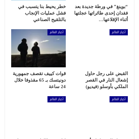
“بوينغ” في ورطة جديدة بعد
خطر يحيط بنا يتسبب في
فقدان إحدى طائراتها عجلتها
فشل عمليات الإنجاب
أثناء الإقلاعها…
بالتلقيح الصناعي
أخبار العالم
أخبار العالم
القبض على رجل حاول
قوات كييف تقصف جمهورية
إشعال النار في القصر
دونيتسك بـ 65 مقذوفا خلال
الملكي بأوسلو (فيديو)
24 ساعة
أخبار العالم
أخبار العالم