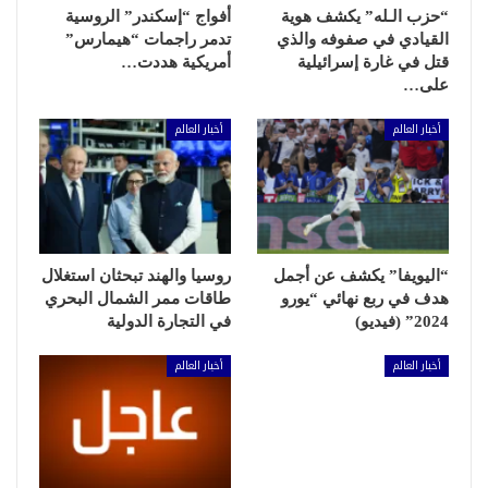
“حزب الـله” يكشف هوية
أفواج “إسكندر” الروسية
القيادي في صفوفه والذي
تدمر راجمات “هيمارس”
قتل في غارة إسرائيلية
أمريكية هددت…
على…
أخبار العالم
أخبار العالم
“اليويفا” يكشف عن أجمل
روسيا والهند تبحثان استغلال
هدف في ربع نهائي “يورو
طاقات ممر الشمال البحري
2024” (فيديو)
في التجارة الدولية
أخبار العالم
أخبار العالم