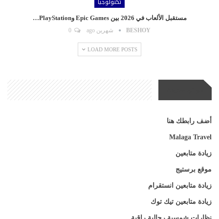
تكنولوجيا
مستقبل الألعاب في 2026 بين Epic Games وPlayStation…
BESHOY
شهرين ago
0
LOAD MORE POSTS
مواقع صديقة
أضف رابطك هنا
Malaga Travel
زيادة متابعين
موقع برستيج
زيادة متابعين انستقرام
زيادة متابعين تيك توك
نظارات شمسية رجالية راقية