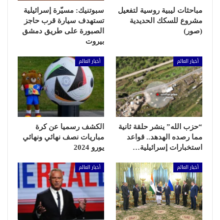
مباحثات ليبية روسية لتفعيل
سبوتنيك: مسيّرة إسرائيلية
مشروع للسكك الحديدية
تستهدف سيارة قرب حاجز
(صور)
الصبورة على طريق دمشق
بيروت
أخبار العالم
أخبار العالم
“حزب الله” ينشر حلقة ثانية
الكشف رسميا عن كرة
مما رصده الهدهد.. قواعد
مباريات نصف نهائي ونهائي
استخبارات إسرائيلية…
يورو 2024
أخبار العالم
أخبار العالم