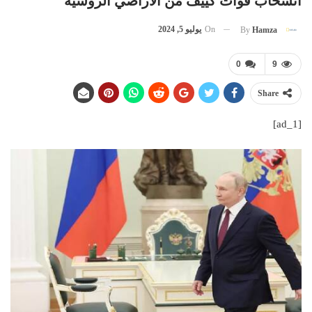
انسحاب قوات كييف من الأراضي الروسية
On
يوليو 5, 2024
By
Hamza
0
9
Share
[ad_1]