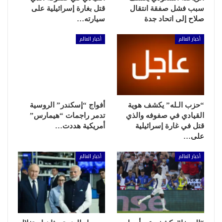
سبب فشل صفقة انتقال
قتل بغارة إسرائيلية على
صلاح إلى اتحاد جدة
سيارته…
أخبار العالم
أخبار العالم
“حزب الـله” يكشف هوية
أفواج “إسكندر” الروسية
القيادي في صفوفه والذي
تدمر راجمات “هيمارس”
قتل في غارة إسرائيلية
أمريكية هددت…
على…
أخبار العالم
أخبار العالم