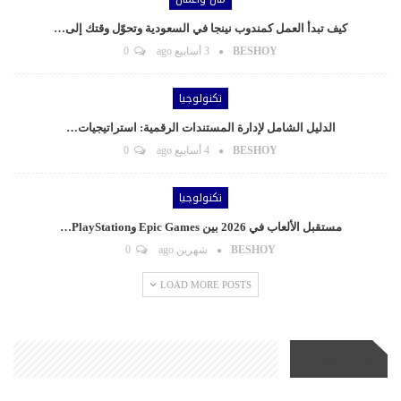
كيف تبدأ العمل كمندوب نينجا في السعودية وتحوّل وقتك إلى…
BESHOY
3 أسابيع ago
0
تكنولوجيا
الدليل الشامل لإدارة المستندات الرقمية: استراتيجيات…
BESHOY
4 أسابيع ago
0
تكنولوجيا
مستقبل الألعاب في 2026 بين Epic Games وPlayStation…
BESHOY
شهرين ago
0
LOAD MORE POSTS
مواقع صديقة