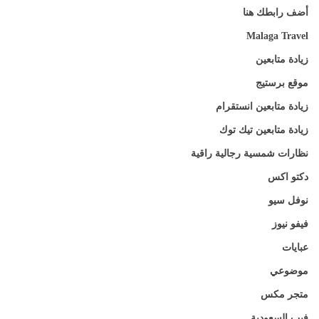
أضف رابطك هنا
Malaga Travel
زيادة متابعين
موقع برستيج
زيادة متابعين انستقرام
زيادة متابعين تيك توك
نظارات شمسية رجالية راقية
دكتو اكس
نوفل سيو
فيفو نيوز
عبايات
موضوعي
متجر مكس
فيب السعودية