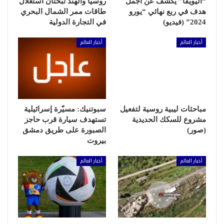
“اليويفا” يكشف عن أجمل
روسيا والهند تبحثان استغلال
هدف في ربع نهائي “يورو
طاقات ممر الشمال البحري
2024” (فيديو)
في التجارة الدولية
أخبار العالم
أخبار العالم
مباحثات ليبية روسية لتفعيل
سبوتنيك: مسيّرة إسرائيلية
مشروع للسكك الحديدية
تستهدف سيارة قرب حاجز
(صور)
الصبورة على طريق دمشق
بيروت
أخبار العالم
أخبار العالم