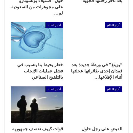
بعد تأخر رحلتها الجوية
حول “استيلاء بولسونارو
على مجوهرات من السعودية
لم…
أخبار العالم
أخبار العالم
“بوينغ” في ورطة جديدة بعد
خطر يحيط بنا يتسبب في
فقدان إحدى طائراتها عجلتها
فشل عمليات الإنجاب
أثناء الإقلاعها…
بالتلقيح الصناعي
أخبار العالم
أخبار العالم
القبض على رجل حاول
قوات كييف تقصف جمهورية