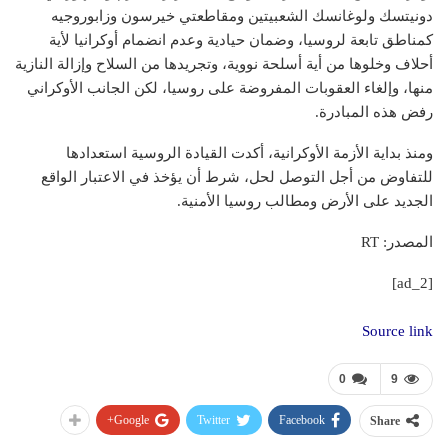
دونيتسك ولوغانسك الشعبيتين ومقاطعتي خيرسون وزابوروجيه
كمناطق تابعة لروسيا، وضمان حيادية وعدم انضمام أوكرانيا لأية
أحلاف وخلوها من أية أسلحة نووية، وتجريدها من السلاح وإزالة النازية
منها، وإلغاء العقوبات المفروضة على روسيا، لكن الجانب الأوكراني
رفض هذه المبادرة.
ومنذ بداية الأزمة الأوكرانية، أكدت القيادة الروسية استعدادها
للتفاوض من أجل التوصل لحل، شرط أن يؤخذ في الاعتبار الواقع
الجديد على الأرض ومطالب روسيا الأمنية.
المصدر: RT
[ad_2]
Source link
0
9
Google+
Twitter
Facebook
Share