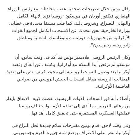
وقال بوتين خلال تصريحات صحفية عقب محادثات مع رئيس الوزراء
الهنغاري فيكتور أوربان في موسكو: “روسيا تؤيد الإنهاء الكامل
والنهائي للصراع. وشروط ذلك، كما قلت مسبقا محددة في خطابي
بوزارة الخارجية. نحن نتحدث عن الانسحاب الكامل لجميع القوات
الأوكرانية من جمهوريات دونيتسك ولوغانسك الشعبية ومناطق
زابوروجيه وخيرسون”.
وكان الرئيس الروسي فلاديمير بوتين قد أكد في وقت سابق، أن
موسكو لم ترفض أبدا السلام مع أوكرانيا، وكشف عن اتفاق وقعته
أوكرانيا بعد وصول القوات الروسية إلى محيط كييف، نص على تنفيذ
المطالب الروسية مقابل انسحاب الجيش الروسي من ضواحي
العاصمة الأوكرانية.
وأضاف أنه فور انسحاب القوات الروسية، نقضت كييف الاتفاق بإيعاز
من رعاتها الغربيين، ما أدى إلى تفاقم الأزمة واستئناف روسيا
عمليتها العسكرية المستمرة حتى تحقيق كامل أهدافها.
وفي وقت لاحق، قدم بوتين مقترحات سلام جديدة لحل النزاع في
أوكرانيا، تنص على الاعتراف بوضع شبه جزيرة القرم وجمهوريتي