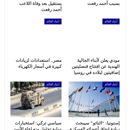
بسبب أحمد رفعت
يستقيل بعد وفاة اللاعب
أحمد رفعت
أخبار العالم
أخبار العالم
مودي يعلن لأبناء الجالية
مصر.. استعدادات لزيادات
الهندية عن افتتاح قنصليتين
كبيرة في أسعار الكهرباء
إضافيتين لبلاده في روسيا
أخبار العالم
أخبار العالم
إستونيا: “الناتو” سيبحث
سياسي تركي: استخبارات
زيادة إنفاق أعضائه العسكري
دولية تحاول منع لقاء الأسد