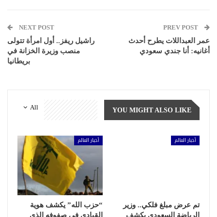
NEXT POST
PREV POST
عمر العبداللات يطرح أحدث
راشيل ريفز.. أول امرأة تتولى
أغانيه: أنا جندي سعودي
منصب وزيرة الخزانة في
بريطانيا
All
YOU MIGHT ALSO LIKE
أخبار العالم
أخبار العالم
تم عرض مبلغ فلكي.. وزير
“حزب الله” يكشف هوية
الرياضة السعودي يكشف
القيادي في صفوفه الذي