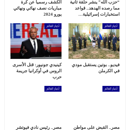
“حزب الله” ينشر حلقة ثانية
الكشف رسميا عن كرة
مما رصده الهدهد.. قواعد
مباريات نصف نهائي ونهائي
استخبارات إسرائيلية…
يورو 2024
أخبار العالم
أخبار العالم
فيديو.. بوتين يستقبل مودي
كينيدي جونيور: قتل الأسرى
في الكرملن
الروس في أوكرانيا جريمة
حرب
أخبار العالم
أخبار العالم
مصر.. القبض على مواطن
مصر.. رئيس نادي فيوتشر