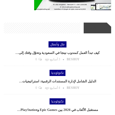
أحدث الأخبار
مال وأعمال
كيف تبدأ العمل كمندوب نينجا في السعودية وتحوّل وقتك إلى…
BESHOY
3 أسابيع ago
0
تكنولوجيا
الدليل الشامل لإدارة المستندات الرقمية: استراتيجيات…
BESHOY
4 أسابيع ago
0
تكنولوجيا
مستقبل الألعاب في 2026 بين Epic Games وPlayStation…