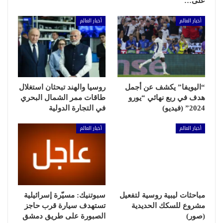
على…
أخبار العالم
أخبار العالم
“اليويفا” يكشف عن أجمل
روسيا والهند تبحثان استغلال
هدف في ربع نهائي “يورو
طاقات ممر الشمال البحري
2024” (فيديو)
في التجارة الدولية
أخبار العالم
أخبار العالم
مباحثات ليبية روسية لتفعيل
سبوتنيك: مسيّرة إسرائيلية
مشروع للسكك الحديدية
تستهدف سيارة قرب حاجز
(صور)
الصبورة على طريق دمشق