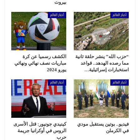
بيروت
أخبار العالم
أخبار العالم
“حزب الله” ينشر حلقة ثانية
الكشف رسميا عن كرة
مما رصده الهدهد.. قواعد
مباريات نصف نهائي ونهائي
استخبارات إسرائيلية…
يورو 2024
أخبار العالم
أخبار العالم
فيديو.. بوتين يستقبل مودي
كينيدي جونيور: قتل الأسرى
في الكرملن
الروس في أوكرانيا جريمة
حرب