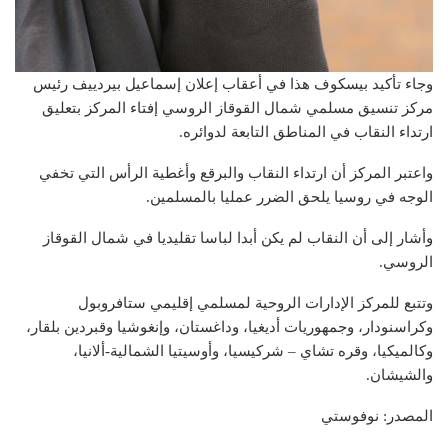
وجاء تأكيد بيسكوف هذا في أعقاب إعلان إسماعيل بيردييف رئيس
مركز تنسيق مسلمي شمال القوقاز الروسي إفتاء المركز بتعليق
ارتداء النقاب في المناطق التابعة لدوائره.
واعتبر المركز أن ارتداء النقاب والبرقع وأغطية الرأس التي تخفي
الوجه في روسيا يلحق الضرر عمليا بالمسلمين.
وأشار إلى أن النقاب لم يكن أبدا لباسا تقليديا في شمال القوقاز
الروسي.
وتتبع للمركز الإدارات الروحية لمسلمي إقليمي ستافروبول
وكراسنودار، وجمهوريات أديغيا، وداغستان، وإنغوشيا وقبردين بلقار،
وكالميكيا، وقره تشاي – شركيسيا، وأوسيتيا الشمالية-ألانيا،
والشيشان.
المصدر: نوفوستي