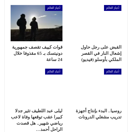
أخبار العالم
أخبار العالم
القبض على رجل حاول
قوات كييف تقصف جمهورية
إشعال النار في القصر
دونيتسك بـ 65 مقذوفا خلال
الملكي بأوسلو (فيديو)
24 ساعة
أخبار العالم
أخبار العالم
روسيا.. البدء بإنتاج أجهزة
ليلى عبد اللطيف تثير جدلا
تدريب مشغلي الدرونات
كبيرا عقب توقعها وفاة لاعب
رياضي شهير.. هل قصدت
الراحل أحمد…