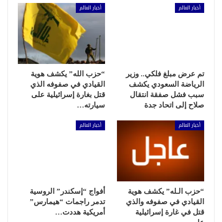
أخبار العالم
أخبار العالم
تم عرض مبلغ فلكي.. وزير
“حزب الله” يكشف هوية
الرياضة السعودي يكشف
القيادي في صفوفه الذي
سبب فشل صفقة انتقال
قتل بغارة إسرائيلية على
صلاح إلى اتحاد جدة
سيارته…
أخبار العالم
أخبار العالم
“حزب الـله” يكشف هوية
أفواج “إسكندر” الروسية
القيادي في صفوفه والذي
تدمر راجمات “هيمارس”
قتل في غارة إسرائيلية
أمريكية هددت…