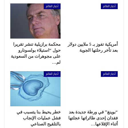
أخبار العالم
أخبار العالم
أمريكية تفوز بـ 5 ملايين دولار
محكمة برازيلية تنشر تقريرا
بعد تأخر رحلتها الجوية
حول “استيلاء بولسونارو
على مجوهرات من السعودية
لم…
أخبار العالم
أخبار العالم
“بوينغ” في ورطة جديدة بعد
خطر يحيط بنا يتسبب في
فقدان إحدى طائراتها عجلتها
فشل عمليات الإنجاب
أثناء الإقلاعها…
بالتلقيح الصناعي