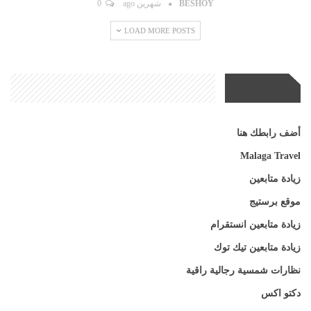
BESHOY
شهرين ago
0
LOAD MORE POSTS
مواقع صديقة
أضف رابطك هنا
Malaga Travel
زيادة متابعين
موقع برستيج
زيادة متابعين انستقرام
زيادة متابعين تيك توك
نظارات شمسية رجالية راقية
دكتو اكس