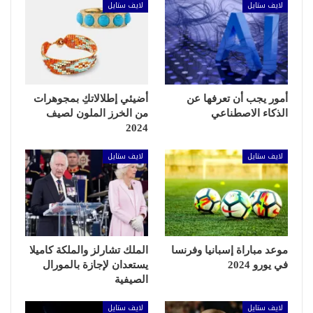
لايف ستايل
لايف ستايل
أمور يجب أن تعرفها عن
أضيئي إطلالاتكِ بمجوهرات
الذكاء الاصطناعي
من الخرز الملون لصيف
2024
لايف ستايل
لايف ستايل
موعد مباراة إسبانيا وفرنسا
الملك تشارلز والملكة كاميلا
في يورو 2024
يستعدان لإجازة بالمورال
الصيفية
لايف ستايل
لايف ستايل