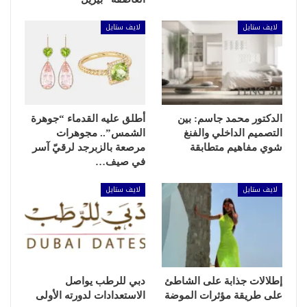
لايف ستايل
لايف ستايل
الدكتور محمد جاسم: بين
أطلق عليه القدماء “جوهرة
التصميم الداخلي والفنغ
الشمس”.. مجوهرات
شوي مفاهيم متطابقة
مرصعة بالزبرجد لرقيّ آسر
في صيف…
لايف ستايل
لايف ستايل
إطلالات جذابة على الشاطئ
دبي للرطب يواصل
على طريقة مؤثرات الموضة
الاستعدادات لدورته الأولى