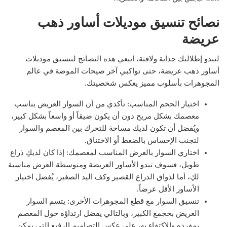
نصائح تنسيق موديلات أساور ذهب
عريضة
لتبدو إطلالتك جذابة ولافتة، اتبعي هذه النصائح لتنسيق موديلات
أساور ذهب عريضة، حتى تواكبي آخر صيحات الموضة في عالم
المجوهرات بأسلوب مميز يعكس شخصيتك.
اختيار الحجم المناسب: تأكدي من أن السوار العريض يناسب
معصمك بشكل مريح دون أن يكون ضيقاً أو واسعاً بشكل كبير،
ويُفضل أن تكون لديك مساحة للتحرك بين المعصم والسوار
لتجنب الإحساس بالضغط أو الاختناق.
اختاري السوار بالعرض المناسب لمعصمك: إذا كان لديكِ ذراع
طويل، فسوف تبدو الأساور العريضة ومتوسطة العرض مناسبة
لكِ، أما لذواق الذراع القصير وكف اليد الصغير، يُفضل اختيار
الأساور الأقل عرضاً.
تنسيق السوار مع قطع المجوهرات الأخرى: يتسم السوار
العريض بحجمع الكبير، وبالتالي يفضل ارتداؤه حول المعصم
بمفرده والاكتفاء به، على عكس التصاميم الرفيع التي يمكن