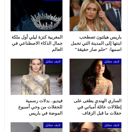
باريس هيلتون تصطحب
المغربية كنزة ليلي أول ملكة
ابنتها إلى المدينة التي تحمل
جمال الذكاء الاصطناعي في
اسمها: “حلم صار حقيقة”
العالم
لايف ستايل
لايف ستايل
الساري الهندي يطغى على
فيديو.. بدلات رسمية
إطلالات عائلة أمباني في
للحفلات من وحي أسبوع
حفلات ما قبل الزفاف
الموضة في باريس
لايف ستايل
لايف ستايل