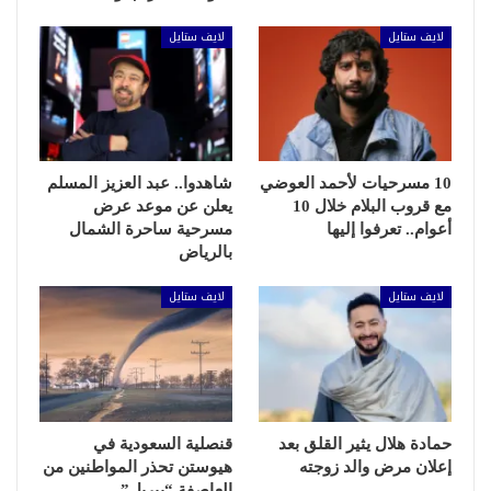
لايف ستايل
لايف ستايل
10 مسرحيات لأحمد العوضي
شاهدوا.. عبد العزيز المسلم
مع قروب البلام خلال 10
يعلن عن موعد عرض
أعوام.. تعرفوا إليها
مسرحية ساحرة الشمال
بالرياض
لايف ستايل
لايف ستايل
حمادة هلال يثير القلق بعد
قنصلية السعودية في
إعلان مرض والد زوجته
هيوستن تحذر المواطنين من
العاصفة “بيريل”