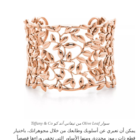
سوار Olive Leaf من تيفاني آند كو Tiffany & Co
يمكن أن تعبري عن أسلوبك وطابعك من خلال مجوهراتك، باختيار
قطع ذات رموز محددة، ومنها الأساور التي تخفي وراءها قصصاً