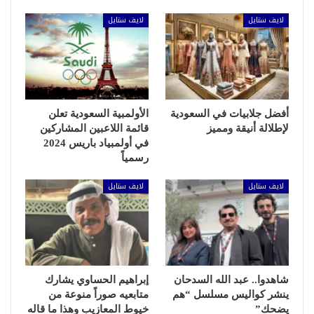
لايف ستايل
لايف ستايل
أفضل جلابيات في السعودية
الأولمبية السعودية تعلن
لإطلالة أنيقة ومميز
قائمة اللاعبين المشاركين
في أولمبياد باريس 2024
رسمياً
لايف ستايل
لايف ستايل
شاهدوا.. عبد الله السدحان
إبراهيم الحساوي يشارك
ينشر كواليس مسلسل “هم
متابعيه صوراً منوعة من
يضحك”
خيوط المعازيب وهذا ما قاله