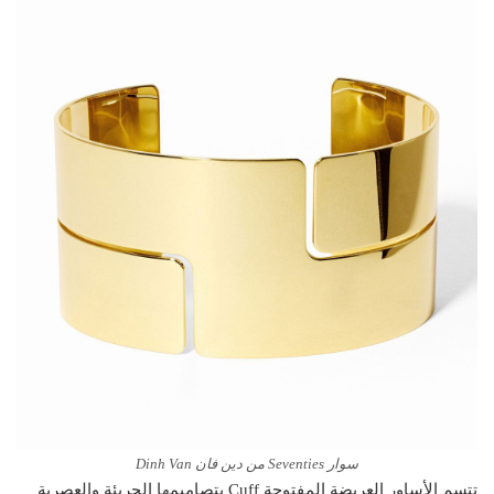
سوار Seventies من دين فان Dinh Van
تتسم الأساور العريضة المفتوحة Cuff بتصاميمها الجريئة والعصرية