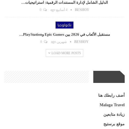
الدليل الشامل لإدارة المستندات الرقمية: استراتيجيات…
BESHOY
4 أسابيع ago
0
تكنولوجيا
مستقبل الألعاب في 2026 بين Epic Games وPlayStation…
BESHOY
شهرين ago
0
LOAD MORE POSTS
مواقع صديقة
أضف رابطك هنا
Malaga Travel
زيادة متابعين
موقع برستيج