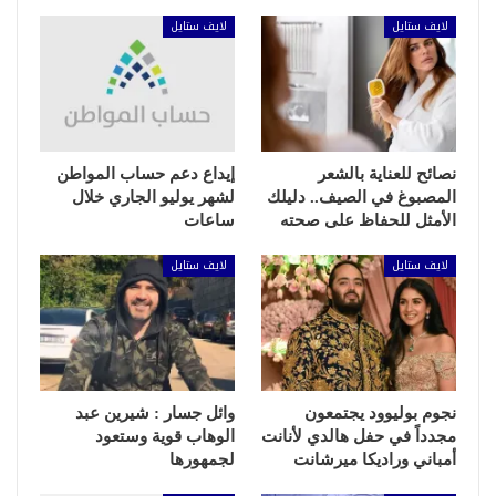
لايف ستايل
لايف ستايل
نصائح للعناية بالشعر
إيداع دعم حساب المواطن
المصبوغ في الصيف.. دليلك
لشهر يوليو الجاري خلال
الأمثل للحفاظ على صحته
ساعات
لايف ستايل
لايف ستايل
نجوم بوليوود يجتمعون
وائل جسار : شيرين عبد
مجدداً في حفل هالدي لأنانت
الوهاب قوية وستعود
أمباني وراديكا ميرشانت
لجمهورها