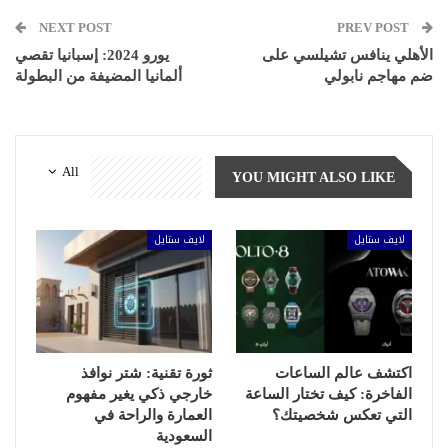
NEXT POST
PREV POST
الأهلي ينافس تشيلسي على
يورو 2024: إسبانيا تقصي
ضم مهاجم نابولي
ألمانيا المضيفة من البطولة
All
YOU MIGHT ALSO LIKE
لايف ستايل
لايف ستايل
اكتشف عالم الساعات
ثورة تقنية: شتر نوافذ
الفاخرة: كيف تختار الساعة
خارجي ذكي يغير مفهوم
التي تعكس شخصيتك؟
العمارة والراحة في
السعودية