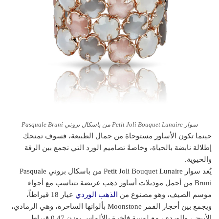
سوار Petit Joli Bouquet Lunaire من باسكال بروني Pasquale Bruni
حينما تكون الأساور مستوحاة من جمال الطبيعة، فسوف تمنحك
إطلالة نابضة بالحياة، وخاصةً تصاميم الورد التي تجمع بين الرقة
والحيوية.
يُعد سوار Petit Joli Bouquet Lunaire من باسكال بروني Pasquale
Bruni من أجمل موديلات أساور ذهب عريضة تتناسب مع أجواء
موسم الصيف، وهو مصنوع من
الذهب الوردي
عيار 18 قيراطاً،
ويجمع بين أحجار القمر Moonstone بألوانها الساحرة، وهي الرمادي،
الأبيض، والوردي، مع لمسة فاخرة بالألماس بوزن 0.47 قيراط.