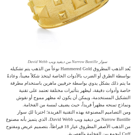
سوار Narrow Bastille من ديفيد ويب David Webb
يُعد الذهب المطروق Hammered Gold نوعاً من الذهب يتم تشكيله
بواسطة الطرق أو الضرب بالأدوات الخاصة ليتخذ شكلاً معيناً، وعادةً
ما يتم ذلك بشكل يدوي بواسطة حرفيين ماهرين باستخدام مطرقة
خاصة وأدوات دقيقة، ليظهر بتأثيرات مختلفة تعتمد على تقنية
التشكيل المستخدمة، ويمكن أن يكون له مظهر مموج أو نقوش
ونماذج تمنحه مظهراً فريداً، حيث يضيف لمسة من الفخامة.
ومن التصاميم المصنوعة بهذه التقنية الفريدة؛ اخترنا لكِ سوار
Narrow Bastille من ديفيد ويب David Webb، الذي يتميز بأنه مصنوع
من الذهب الأصفر المطروق عيار 18 قيراطاً، بتصميم عريض ومفتوح
Cuff ليجمع بين الفخامة والعصرية.