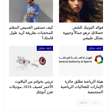
فوائد التونيك للشعر:
كيف تنسقين القميص المقلم
خصلاتكِ تزهو جمالاً وحيوية
للمحجبات بطريقة تُزيد طول
بشكل طبيعي
قامتك؟
لايف ستايل
لايف ستايل
هيئة الرياضة تطلق جائزة
تزيني بخواتم من الياقوت
الإمارات للفعاليات الرياضية
الأحمر لصيف 2024..موديلات
المجتمعية
تعزز أنوثتكِ
NEXT
PREV