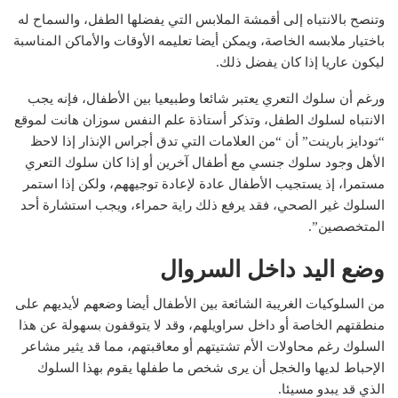
وتنصح بالانتباه إلى أقمشة الملابس التي يفضلها الطفل، والسماح له
باختيار ملابسه الخاصة، ويمكن أيضا تعليمه الأوقات والأماكن المناسبة
ليكون عاريا إذا كان يفضل ذلك.
ورغم أن سلوك التعري يعتبر شائعا وطبيعيا بين الأطفال، فإنه يجب
الانتباه لسلوك الطفل، وتذكر أستاذة علم النفس سوزان هانت لموقع
“تودايز بارينت” أن “من العلامات التي تدق أجراس الإنذار إذا لاحظ
الأهل وجود سلوك جنسي مع أطفال آخرين أو إذا كان سلوك التعري
مستمرا، إذ يستجيب الأطفال عادة لإعادة توجيههم، ولكن إذا استمر
السلوك غير الصحي، فقد يرفع ذلك راية حمراء، ويجب استشارة أحد
المتخصصين”.
وضع اليد داخل السروال
من السلوكيات الغريبة الشائعة بين الأطفال أيضا وضعهم لأيديهم على
منطقتهم الخاصة أو داخل سراويلهم، وقد لا يتوقفون بسهولة عن هذا
السلوك رغم محاولات الأم تشتيتهم أو معاقبتهم، مما قد يثير مشاعر
الإحباط لديها والخجل أن يرى شخص ما طفلها يقوم بهذا السلوك
الذي قد يبدو مسيئا.