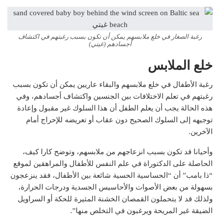
رغبة الصغار في خلع ملابسهم يمكن أن تكون بسبب رغبتهم في اكتشاف
أجسادهم (غيتي)
خلع الملابس
رغبة الأطفال في خلع ملابسهم والبقاء عاريين يمكن أن تكون بسبب
رغبتهم في تعلم الاختلافات بين الجنسين واكتشاف أجسادهم، وفي
هذه الحالة يجب أن يعلم الطفل أن هذا السلوك غير مقبول وإعادة
توجيهه إلى السلوك الصحيح دون عقاب أو تعريضه للإحراج أمام
الآخرين.
وأحيانا قد تكون بسبب انزعاجهم من ملابسهم، وتوضح كارا كيف،
الحاصلة على الدكتوراة في علم النفس للأطفال والمراهقين لموقع
“ذا بامب” أن “الحساسية الحسية شائعة بين الأطفال، فقد ينزعجون
بسهولة من بعض الأصوات والأحاسيس الجسدية ودرجات الحرارة،
ولذلك قد لا يتحملون القمصان الخشنة المثيرة للحكة أو السراويل
الضيقة غير المريحة ويرغبون في التخلص منها”.