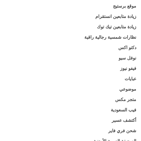
موقع برستيج
زيادة متابعين انستقرام
زيادة متابعين تيك توك
نظارات شمسية رجالية راقية
دكتو اكس
نوفل سيو
فيفو نيوز
عبايات
موضوعي
متجر مكس
فيب السعودية
أكتشف عسير
شحن فري فاير