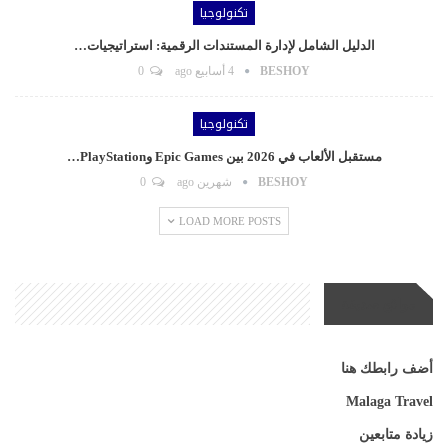
تكنولوجيا
الدليل الشامل لإدارة المستندات الرقمية: استراتيجيات…
BESHOY
4 أسابيع ago
0
تكنولوجيا
مستقبل الألعاب في 2026 بين Epic Games وPlayStation…
BESHOY
شهرين ago
0
LOAD MORE POSTS
مواقع صديقة
أضف رابطك هنا
Malaga Travel
زيادة متابعين