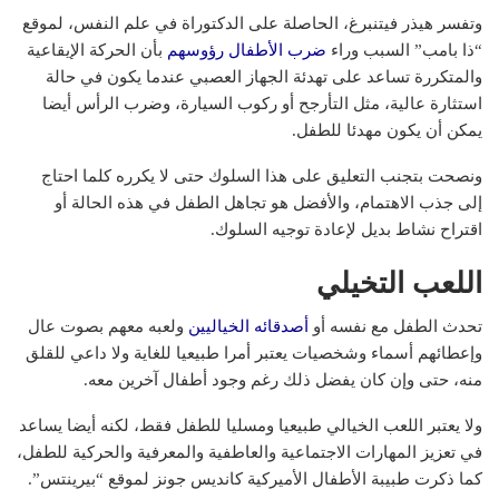
وتفسر هيذر فيتنبرغ، الحاصلة على الدكتوراة في علم النفس، لموقع
“ذا بامب” السبب وراء
ضرب الأطفال رؤوسهم
بأن الحركة الإيقاعية
والمتكررة تساعد على تهدئة الجهاز العصبي عندما يكون في حالة
استثارة عالية، مثل التأرجح أو ركوب السيارة، وضرب الرأس أيضا
يمكن أن يكون مهدئا للطفل.
ونصحت بتجنب التعليق على هذا السلوك حتى لا يكرره كلما احتاج
إلى جذب الاهتمام، والأفضل هو تجاهل الطفل في هذه الحالة أو
اقتراح نشاط بديل لإعادة توجيه السلوك.
اللعب التخيلي
تحدث الطفل مع نفسه أو
أصدقائه الخياليين
ولعبه معهم بصوت عال
وإعطائهم أسماء وشخصيات يعتبر أمرا طبيعيا للغاية ولا داعي للقلق
منه، حتى وإن كان يفضل ذلك رغم وجود أطفال آخرين معه.
ولا يعتبر اللعب الخيالي طبيعيا ومسليا للطفل فقط، لكنه أيضا يساعد
في تعزيز المهارات الاجتماعية والعاطفية والمعرفية والحركية للطفل،
كما ذكرت طبيبة الأطفال الأميركية كانديس جونز لموقع “بيرينتس”.