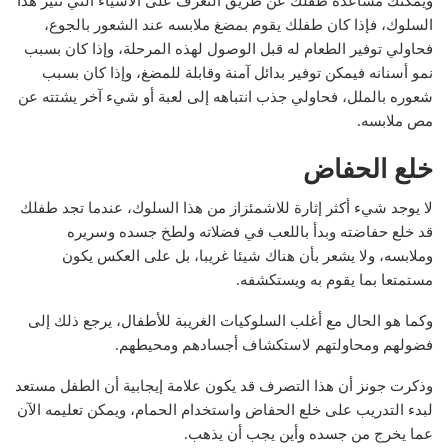
ويمكنك مساعدة طفلك عن طريق التعرف على الأشياء التي تثير هذا
السلوك، فإذا كان طفلك يقوم بمضغ ملابسه عند الشعور بالجوع،
فحاولي توفير الطعام له قبل الوصول لهذه المرحلة، وإذا كان بسبب
نمو أسنانه فيمكن توفير بدائل آمنة وقابلة للمضغ، وإذا كان بسبب
شعوره بالملل، فحاولي جذب انتباهه إلى لعبة أو شيء آخر يشتته عن
مص ملابسه.
خلع الحفاض
لا يوجد شيء أكثر إثارة للاشمئزاز من هذا السلوك، عندما تجد طفلك
قد خلع حفاضته وبدأ باللعب في فضلاته ولطخ جسده وسريره
وملابسه، ولا يشعر بأن هناك شيئا غريبا، بل على العكس يكون
مستمتعا بما يقوم به ويستكشفه.
وكما هو الحال مع أغلب السلوكيات الغريبة للأطفال، يرجع ذلك إلى
فضولهم ومحاولتهم لاستكشاف أجسادهم ومحيطهم.
وذكرت جونز أن هذا التصرف قد يكون علامة إيجابية أن الطفل مستعد
لبدء التدريب على خلع الحفاض واستخدام الحمام، ويمكن تعليمه الآن
عما يخرج من جسده وأين يجب أن يذهب.