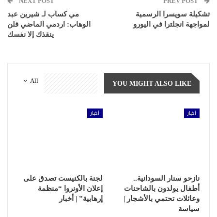
NEXT POST
PREV POST
تشكيلة سويسرا الرسمية
مي كساب لـ شيرين عبد
لمواجهة انجلترا في اليورو
الوهاب: اردمي الماضي فلن
ينقذك إلا نفسك
All
YOU MIGHT ALSO LIKE
أخبار
أخبار
نازحو سنار السودانية..
لجنة بالكنيست تصدق على
أطفال يولدون بالشاحنات
إعلان الأونروا “منظمة
وعائلات تحتمي بالأشجار |
إرهابية” | أخبار
سياسة