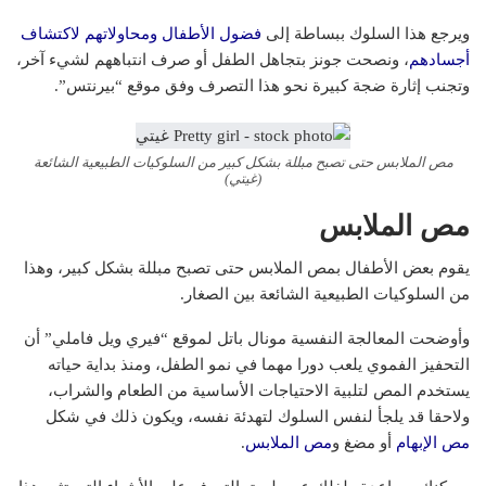
ويرجع هذا السلوك ببساطة إلى
فضول الأطفال ومحاولاتهم لاكتشاف
أجسادهم
، ونصحت جونز بتجاهل الطفل أو صرف انتباههم لشيء آخر،
وتجنب إثارة ضجة كبيرة نحو هذا التصرف وفق موقع “بيرنتس”.
مص الملابس حتى تصبح مبللة بشكل كبير من السلوكيات الطبيعية الشائعة
(غيتي)
مص الملابس
يقوم بعض الأطفال بمص الملابس حتى تصبح مبللة بشكل كبير، وهذا
من السلوكيات الطبيعية الشائعة بين الصغار.
وأوضحت المعالجة النفسية مونال باتل لموقع “فيري ويل فاملي” أن
التحفيز الفموي يلعب دورا مهما في نمو الطفل، ومنذ بداية حياته
يستخدم المص لتلبية الاحتياجات الأساسية من الطعام والشراب،
ولاحقا قد يلجأ لنفس السلوك لتهدئة نفسه، ويكون ذلك في شكل
مص الإبهام
أو مضغ و
مص الملابس
.