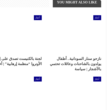
YOU MIGHT ALSO LIKE
أخبار
أخبار
عقار
نازحو سنار السودانية.. أطفال
لجنة بالكنيست تصدق على إ
يولدون بالشاحنات وعائلات تحتمي
الأونروا “منظمة إرهابية” | أخ
بالأشجار | سياسة
تطبيق سكن ال
رقمية في عال
أخبار
أخبار