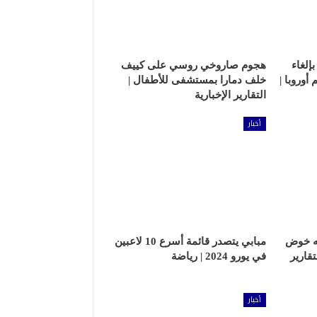
إلغاء
هجوم صاروخي روسي على كييف
وروبا |
خلف دمارا بمستشفى للأطفال |
التقارير الإخبارية
أخبار
مه خوض
مبابي يتصدر قائمة أسرع 10 لاعبين
تقارير
في يورو 2024 | رياضة
أخبار