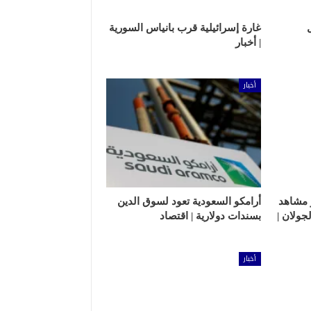
غارة إسرائيلية قرب بانياس السورية
| أخبار
أخبار
نشر مشاهد
أرامكو السعودية تعود لسوق الدين
جولان |
بسندات دولارية | اقتصاد
أخبار