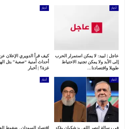
أخبار
أخبار
عاجل | لبيد: لا يمكن استمرار الحرب
إلى الأبد ولا يمكن تجنيد الاحتياط
أحداث أمنية “صعبة” بتل ال
طويلا واقتصادنا…
غزة؟ | أخبار
أخبار
أخبار
في رسالة لنصر الله.. بزشكيان يؤكد
اقتصاد السودان.. ضغوط ال