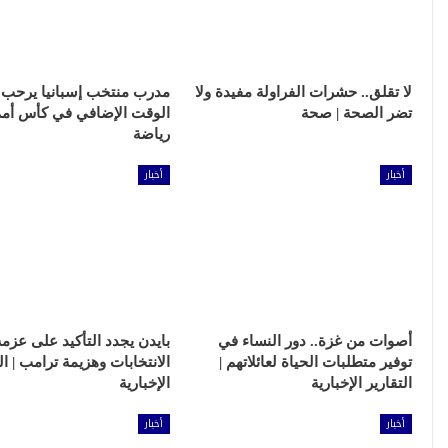
لا تقلق.. حشرات الفراولة مفيدة ولا
مدرب منتخب إسبانيا يرحب ب
تضر الصحة | صحة
الوقت الإضافي في كأس أمم أ
رياضة
أخبار
أخبار
أصوات من غزة.. دور النساء في
بايدن يجدد التأكيد على عز
توفير متطلبات الحياة لعائلاتهم |
الانتخابات وهزيمة ترامب | ال
التقارير الإخبارية
الإخبارية
أخبار
أخبار