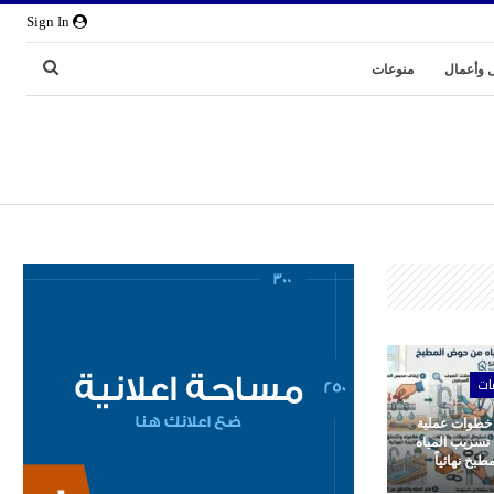
Sign In
 وأعمال
منوعات
ات
 خطوات عملية
 تسريب المياه
بخ نهائياً