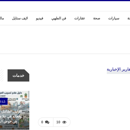
ة
سيارات
صحة
عقارات
فن الطهي
فيديو
لايف ستايل
مال
خدمات
خدم
الدليل الشامل:
وفعالة في علاج
من حوض المط
0
10