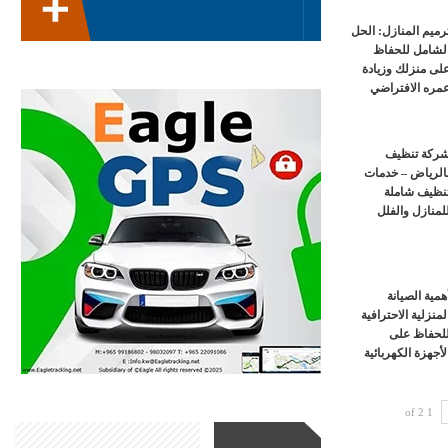
رميم المنازل: الحل
لشامل للحفاظ
لى منزلك وزيادة
مره الافتراضي
ركة تنظيف
الرياض – خدمات
نظيف شاملة
لمنازل والفلل
همية الصيانة
لمنزلية الاحترافية
لحفاظ على
لأجهزة الكهربائية
1 of 2
أحدث الأخبار