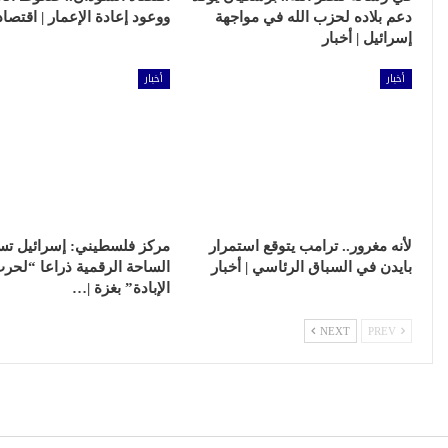
دعم بلاده لحزب الله في مواجهة
ووعود إعادة الإعمار | اقتصاد
إسرائيل | أخبار
أخبار
أخبار
لأنه مغرور.. ترامب يتوقع استمرار
مركز فلسطيني: إسرائيل تس
بايدن في السباق الرئاسي | أخبار
الساحة الرقمية ذراعا “لحر
الإبادة” بغزة |…
NEXT
PREV