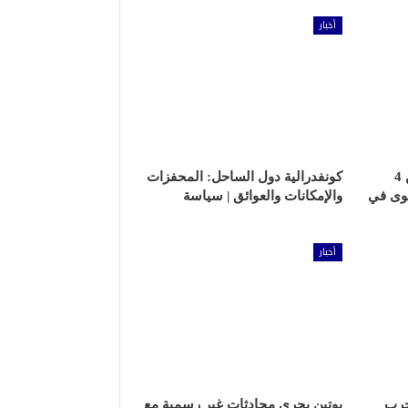
أخبار
كيف قرأ الدويري الإعلان عن 4
كونفدرالية دول الساحل: المحفزات
هوى في
والإمكانات والعوائق | سياسة
أخبار
حرب
بوتين يجري محادثات غير رسمية مع