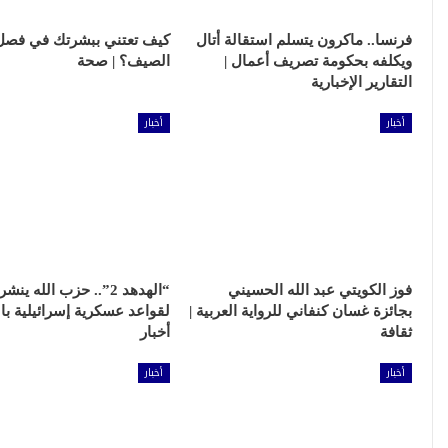
فرنسا.. ماكرون يتسلم استقالة أتال
كيف تعتني ببشرتك في فصل
ويكلفه بحكومة تصريف أعمال |
الصيف؟ | صحة
التقارير الإخبارية
أخبار
أخبار
فوز الكويتي عبد الله الحسيني
“الهدهد 2”.. حزب الله ي
بجائزة غسان كنفاني للرواية العربية |
لقواعد عسكرية إسرائيلية بال
ثقافة
أخبار
أخبار
أخبار