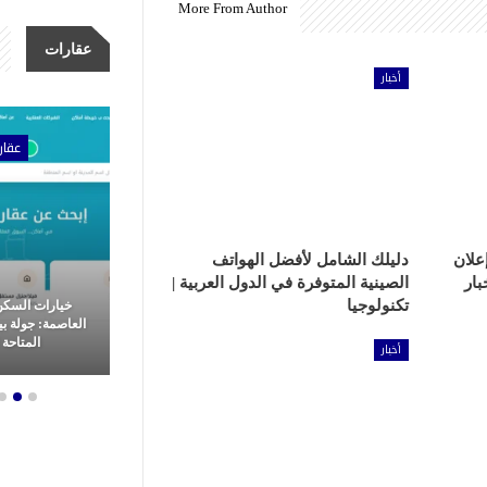
More From Author
عقارات
أخبار
ات
عقارات
عقار
علان
دليلك الشامل لأفضل الهواتف
بار
الصينية المتوفرة في الدول العربية |
تكنولوجيا
مشاريع شركة الأولى للتطوير
خيارات السكن
عقاري: ثورة
العقاري.. ريادة وتميز في غرب
العاصمة: جولة ب
م العقارات
القاهرة
المتاحة ل
أخبار