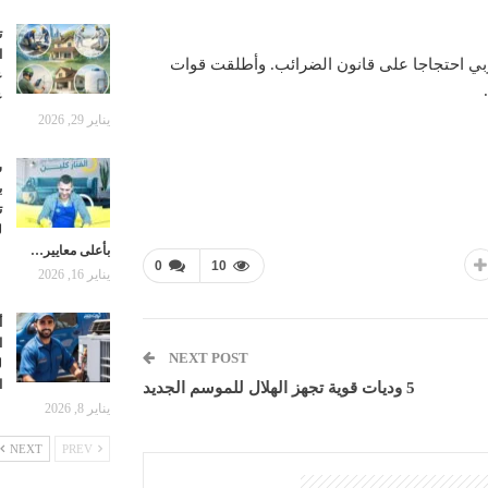
ت
ا
وبي احتجاجا على قانون الضرائب. وأطلقت قوات
ع
ع
يناير 29, 2026
ش
ب
ت
ل
بأعلى معايير…
0
10
يناير 16, 2026
أ
ا
NEXT POST
ل
ا
5 وديات قوية تجهز الهلال للموسم الجديد
يناير 8, 2026
NEXT
PREV