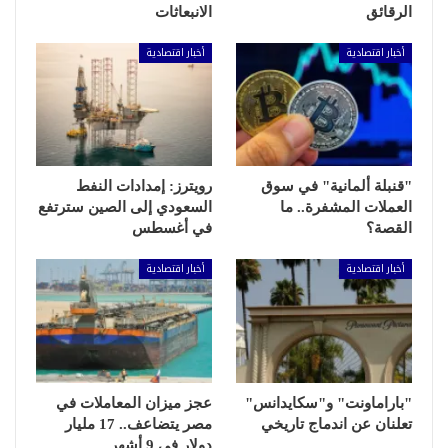
الرقائق
الانبعاثات
أخبار اقتصادية
أخبار اقتصادية
"قنبلة ألمانية" في سوق
رويترز: إمدادات النفط
العملات المشفرة.. ما
السعودي إلى الصين سترتفع
القصة؟
في أغسطس
أخبار اقتصادية
أخبار اقتصادية
"باراماونت" و"سكايدانس"
عجز ميزان المعاملات في
تعلنان عن اندماج تاريخي
مصر يتضاعف.. 17 مليار
دولار في 9 أشهر