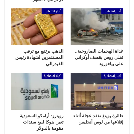
أخبار اقتصادية
أخبار اقتصادية
غداة الهجمات الصاروخية..
الذهب يرتفع مع ترقب
قتلى روس بقصف أوكراني
المستثمرين لشهادة رئيس
على بيلغورود
الفيدرالي
أخبار اقتصادية
أخبار اقتصادية
طائرة بوينغ تفقد عجلة أثناء
رويترز: أرامكو السعودية
إقلاعها من لوس أنجليس
تعين بنوكا لبيع سندات
مقومة بالدولار