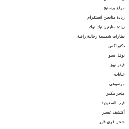
موقع برستيج
زيادة متابعين انستقرام
زيادة متابعين تيك توك
نظارات شمسية رجالية راقية
دكتو اكس
نوفل سيو
فيفو نيوز
عبايات
موضوعي
متجر مكس
فيب السعودية
أكتشف عسير
شحن فري فاير