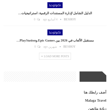
تكنولوجيا
الدليل الشامل لإدارة المستندات الرقمية: استراتيجيات…
BESHOY
4 أسابيع ago
0
تكنولوجيا
مستقبل الألعاب في 2026 بين Epic Games وPlayStation…
BESHOY
شهرين ago
0
LOAD MORE POSTS
مواقع صديقة
أضف رابطك هنا
Malaga Travel
زيادة متابعين