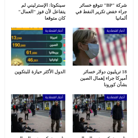
شركة "BP" تتوقع خسائر
سينكوتا: الإسترليني لم
جراء خفض تكرير النفط في
يتفاعل لأن فوز "العمال"
ألمانيا
كان متوقعا
أخبار اقتصادية
أخبار اقتصادية
18 تريليون دولار خسائر
الدول الأكثر حيازة للبتكوين
أميركا جراء إهمال الصين
بشأن كورونا
أخبار اقتصادية
أخبار اقتصادية