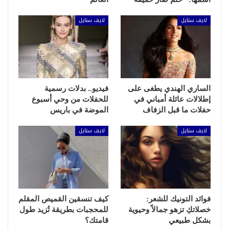
لايف ستايل
لايف ستايل
الساري الهندي يطغى على
فيديو.. بدلات رسمية
إطلالات عائلة أمباني في
للحفلات من وحي أسبوع
حفلات ما قبل الزفاف
الموضة في باريس
لايف ستايل
لايف ستايل
فوائد التونيك للشعر:
كيف تنسقين القميص المقلم
خصلاتكِ تزهو جمالاً وحيوية
للمحجبات بطريقة تُزيد طول
بشكل طبيعي
قامتك؟