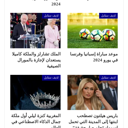
2024
لايف ستايل
لايف ستايل
موعد مباراة إسبانيا وفرنسا
الملك تشارلز والملكة كاميلا
في يورو 2024
يستعدان لإجازة بالمورال
الصيفية
لايف ستايل
لايف ستايل
باريس هيلتون تصطحب
المغربية كنزة ليلي أول ملكة
ابنتها إلى المدينة التي تحمل
جمال الذكاء الاصطناعي في
اسمها: “حلم صار حقيقة”
العالم