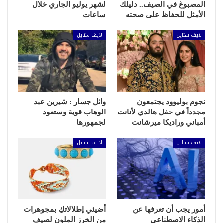
المصبوغ في الصيف.. دليلك
لشهر يوليو الجاري خلال
الأمثل للحفاظ على صحته
ساعات
لايف ستايل
لايف ستايل
نجوم بوليوود يجتمعون
وائل جسار : شيرين عبد
مجدداً في حفل هالدي لأنانت
الوهاب قوية وستعود
أمباني وراديكا ميرشانت
لجمهورها
لايف ستايل
لايف ستايل
أمور يجب أن تعرفها عن
أضيئي إطلالاتكِ بمجوهرات
الذكاء الاصطناعي
من الخرز الملون لصيف