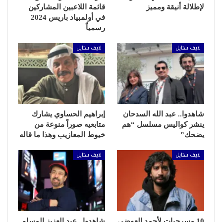
لإطلالة أنيقة ومميز
قائمة اللاعبين المشاركين
في أولمبياد باريس 2024
رسمياً
لايف ستايل
لايف ستايل
شاهدوا.. عبد الله السدحان
إبراهيم الحساوي يشارك
ينشر كواليس مسلسل “هم
متابعيه صوراً منوعة من
يضحك”
خيوط المعازيب وهذا ما قاله
لايف ستايل
لايف ستايل
10 مسرحيات لأحمد العوضي
شاهدوا.. عبد العزيز المسلم