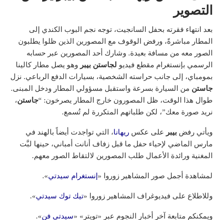
التصوير
بعد انتهاء فقرته بحفل السانجيت، توجه نجم البوب الكندي إلى
المطار مباشرةً، ورفض الوقوف مع المصورين الذين ظلوا يطلبون
الصور معه من مسافة بعيدة. وشارك أحد المصورين عبر حسابه
الرسمي بإنستغرام مقطع فيديو
لجاستن بيبر
وهو يصل مطار كالينا
بمومباي، إلى جانب حراسته الشخصية، بسيارات الدفع الرباعي. نزل
جاستن
من السيارة بسرعة واستقبل مسؤولي المطار ودخل المبنى.
طوال هذا الوقت، ظل المصورون خارج المطار يصرخون: “
جاستن
،
نريد صورة معك”، لكن طلباتهم المتكررة لم تُسمع.
ويأتي رفض
بيبر
على عكس
ريهانا
، التي تواجدت أيضاً بالهند في
مارس الماضي لإحياء حفل ما قبل زفاف أنانت أمباني، حينها لبَّت
المغنية ورائدة الأعمال طلب المصورين لالتقاط الصور معهم.
لمشاهدة أجمل صور المشاهير زوروا «
إنستغرام سيدتي
».
وللاطلاع على فيديوغراف المشاهير زوروا «
تيك توك سيدتي
».
ويمكنكم متابعة آخر أخبار النجوم عبر «تويتر» «
سيدتي فن
».