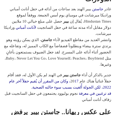
غادر
جاستن
بيبر
الهند بعد ساعات من أدائه في حفل أنانت أمباني
وراديكا ميرشانت في مومباي يوم أمس الجمعة. ووفقاً لموقع
Hindustan Times، يُقال إن
بيبر
حصل على مبلغ خيالي 10 ملايين
دولار مقابل أداء مدته ساعة في حفل السانجيت
لأنانت أمباني
وراديكا
ميرشانت.
وانتشر العديد من مقاطع الفيديو لأداء
جاستن
، الذي يمكن رؤيته وهو
يرتدي سترة بيضاء وبنطلوناً فضفاضاً مع الكاب المميز له، وتفاعله مع
الحضور أثناء أدائه على المسرح. لقد جعل الضيوف يستمتعون بأغانٍ
مثل Baby، Never Let You Go، Love Yourself، Peaches، Boyfriend،
وغيرها.
جدير بالذكر أن أداء
جاستن بيبر
في الهند لم يكن الأول له، فقد أقام
حفلاً غنائياً هناك عام 20
17، وكان من المقرر أن يُقيم حفلاً آخر عام
2022، لكن الجولة أُلغيت بسبب سوء حالته الصحية.
قد ترغبين في معرفة
نجوم بوليوود يجتمعون في حفل السانجيت قبل
زفاف أنانت أمباني
على عكس ريهانا.. جاستن بيبر يرفض