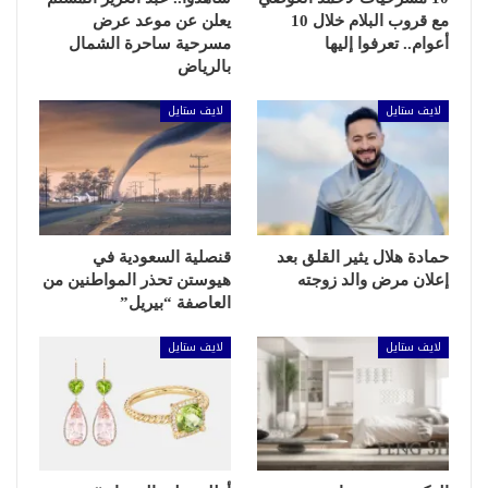
مع قروب البلام خلال 10
يعلن عن موعد عرض
أعوام.. تعرفوا إليها
مسرحية ساحرة الشمال
بالرياض
لايف ستايل
لايف ستايل
حمادة هلال يثير القلق بعد
قنصلية السعودية في
إعلان مرض والد زوجته
هيوستن تحذر المواطنين من
العاصفة “بيريل”
لايف ستايل
لايف ستايل