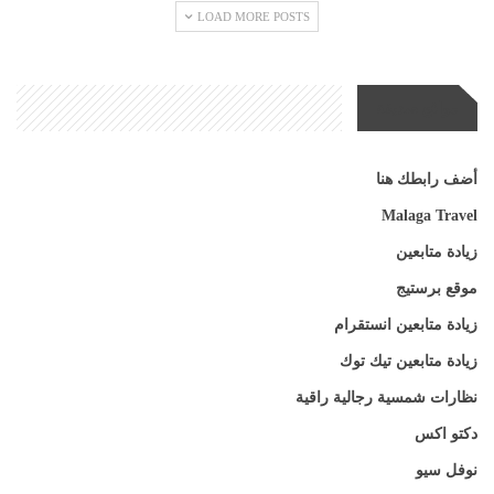
LOAD MORE POSTS
مواقع صديقة
أضف رابطك هنا
Malaga Travel
زيادة متابعين
موقع برستيج
زيادة متابعين انستقرام
زيادة متابعين تيك توك
نظارات شمسية رجالية راقية
دكتو اكس
نوفل سيو