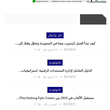
أحدث الأخبار
مال وأعمال
كيف تبدأ العمل كمندوب نينجا في السعودية وتحوّل وقتك إلى…
BESHOY
3 أسابيع ago
0
تكنولوجيا
الدليل الشامل لإدارة المستندات الرقمية: استراتيجيات…
BESHOY
4 أسابيع ago
0
تكنولوجيا
مستقبل الألعاب في 2026 بين Epic Games وPlayStation…
BESHOY
شهرين ago
0