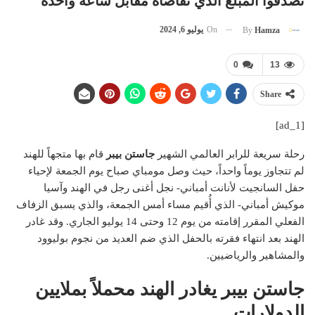
تصدقوا المبلغ الذي تقاضاه مقابل ساعة واحدة
On
يوليو 6, 2024
By
Hamza
0
13
Share
[ad_1]
رحلة سريعة للرابر العالمي الشهير
جاستن بيبر
قام بها متجهاً للهند
لم تتجاوز يوماً واحداً، حيث وصل مومباي صباح يوم الجمعة لإحياء
حفل السانجيت لأنانت أمباني- نجل أغنى رجل في الهند وآسيا
موكيش أمباني- الذي أُقيم مساء أمس الجمعة، والذي يسبق الزفاف
الفعلي المقرر إقامته من يوم 12 وحتى 14 يوليو الجاري. وقد غادر
الهند بعد انتهاء فقرته بالحفل الذي ضم العديد من نجوم بوليوود
والمشاهير والرياضيين.
جاستن بيبر يغادر الهند محملاً بملايين
الدولارات