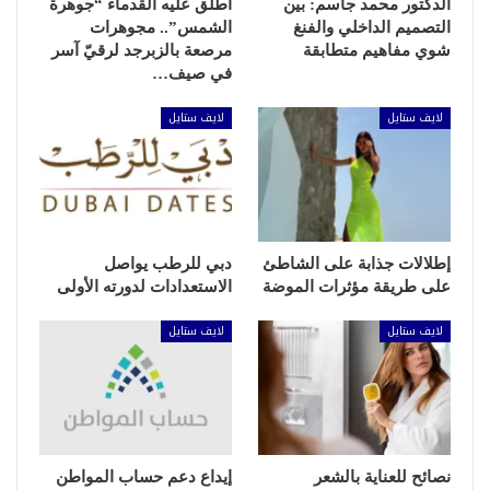
الدكتور محمد جاسم: بين
أطلق عليه القدماء “جوهرة
التصميم الداخلي والفنغ
الشمس”.. مجوهرات
شوي مفاهيم متطابقة
مرصعة بالزبرجد لرقيّ آسر
في صيف…
لايف ستايل
لايف ستايل
إطلالات جذابة على الشاطئ
دبي للرطب يواصل
على طريقة مؤثرات الموضة
الاستعدادات لدورته الأولى
لايف ستايل
لايف ستايل
نصائح للعناية بالشعر
إيداع دعم حساب المواطن