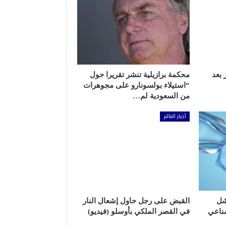
دولار بعد
محكمة برازيلية تنشر تقريرا حول
“استيلاء بولسونارو على مجوهرات
من السعودية لم…
أخبار العالم
شل
القبض على رجل حاول إشعال النار
صناعي
في القصر الملكي بأوسلو (فيديو)