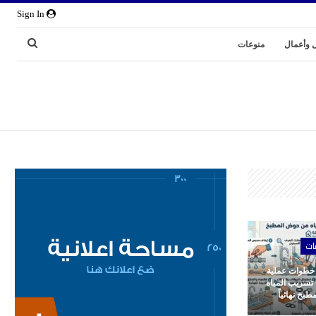
Sign In
 وأعمال
منوعات
ات
 خطوات عملية
 تسريب المياه
بخ نهائياً