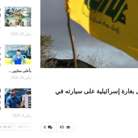
ت
ا
ع
ع
يناير 29, 2026
ش
ب
ت
ل
بأعلى معايير…
يناير 16, 2026
بغارة إسرائيلية على سيارته في
أ
ا
ل
ا
يناير 8, 2026
0
65
NEXT
PREV