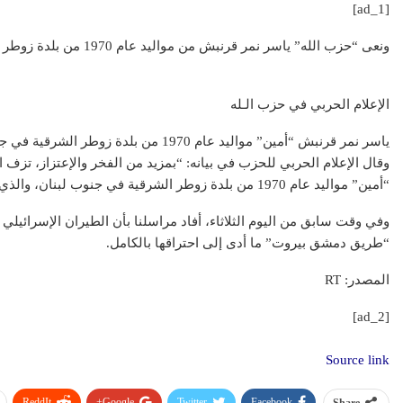
[ad_1]
ونعى “حزب الله” ياسر نمر قرنبش من مواليد عام 1970 من بلدة زوطر الشرقية في جنوب لبنان.
الإعلام الحربي في حزب الـله
عقارات
عقار
ياسر نمر قرنبش “أمين” مواليد عام 1970 من بلدة زوطر الشرقية في جنوب لبنان، والذي ارتقى شهيداً على طريق القدس
وقال الإعلام الحربي للحزب في بيانه: “بمزيد من الفخر والإعتزاز، تزف 
“أمين” مواليد عام 1970 من بلدة زوطر الشرقية في جنوب لبنان، والذي ارتقى شهيداً على طريق القدس”.
وفي وقت سابق من اليوم الثلاثاء، أفاد مراسلنا بأن الطيران الإسرائيلي 
“طريق دمشق بيروت” ما أدى إلى احتراقها بالكامل.
مشاريع شركة ال
تطبيق سكن العقاري: ثورة
العقاري.. ريادة
المصدر: RT
رقمية في عالم العقارات
القا
[ad_2]
Source link
ReddIt
Google+
Twitter
Facebook
Share