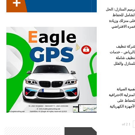
رميم المنازل: الحل
لشامل للحفاظ
لى منزلك وزيادة
مره الافتراضي
ركة تنظيف
الرياض – خدمات
نظيف شاملة
لمنازل والفلل
همية الصيانة
لمنزلية الاحترافية
لحفاظ على
لأجهزة الكهربائية
1 of 2
أحدث الأخبار