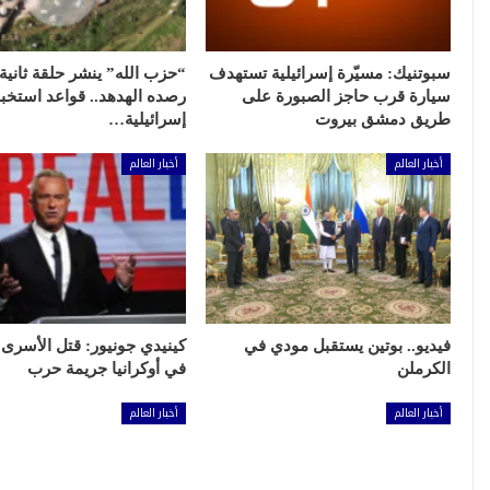
سبوتنيك: مسيّرة إسرائيلية تستهدف
“حزب الله” ينشر حلقة ثانية
سيارة قرب حاجز الصبورة على
رصده الهدهد.. قواعد استخب
طريق دمشق بيروت
إسرائيلية…
أخبار العالم
أخبار العالم
فيديو.. بوتين يستقبل مودي في
كينيدي جونيور: قتل الأسرى
الكرملن
في أوكرانيا جريمة حرب
أخبار العالم
أخبار العالم