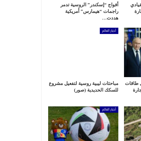
يادي
أفواج “إسكندر” الروسية تدمر
رة
راجمات “هيمارس” أمريكية
هددت…
أخبار العالم
ل طاقات
مباحثات ليبية روسية لتفعيل مشروع
ارة
للسكك الحديدية (صور)
أخبار العالم