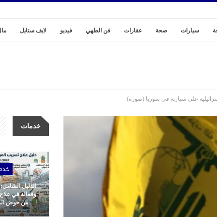
ة
سيارات
صحة
عقارات
فن الطهي
فيديو
لايف ستايل
مال
رائيلية على سيارته في سوريا (صورة)
خدمات
خدم
الدليل الشامل:
وفعالة في علاج
من حوض المط