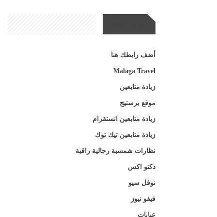
مواقع صديقة
أضف رابطك هنا
Malaga Travel
زيادة متابعين
موقع برستيج
زيادة متابعين انستقرام
زيادة متابعين تيك توك
نظارات شمسية رجالية راقية
دكتو اكس
نوفل سيو
فيفو نيوز
عبايات