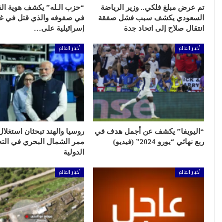
تم عرض مبلغ فلكي.. وزير الرياضة
“حزب الـله” يكشف هوية الق
السعودي يكشف سبب فشل صفقة
في صفوفه والذي قتل في غا
انتقال صلاح إلى اتحاد جدة
إسرائيلية على…
أخبار العالم
أخبار العالم
“اليويفا” يكشف عن أجمل هدف في
روسيا والهند تبحثان استغلا
ربع نهائي “يورو 2024” (فيديو)
ممر الشمال البحري في التج
الدولية
أخبار العالم
أخبار العالم