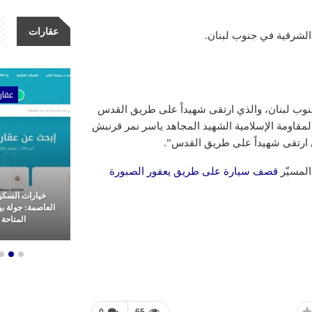
عقارات
ات
عقارات
عقار
المقاومة الإسلامية الشهيد المجاهد ياسر نمر قرنبش
المسيّر
قصف سيارة على طريق يعفور الصبورة
أولى للتطوير
خيارات السكن الراقي في
كلين للتنظيف، 
 وتميز في غرب
العاصمة: جولة بين أفخم الشقق
نقدم خدمات تنظ
هرة
المتاحة للإيجار
المملكة العرب
0
65