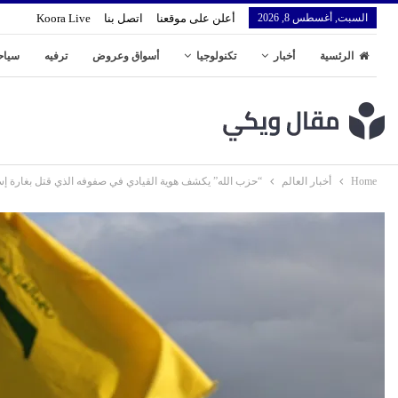
السبت, أغسطس 8, 2026
أعلن على موقعنا
اتصل بنا
Koora Live
الرئسية
أخبار
تكنولوجيا
أسواق وعروض
ترفيه
سياح
Home
أخبار العالم
“حزب الله” يكشف هوية القيادي في صفوفه الذي قتل بغارة إس