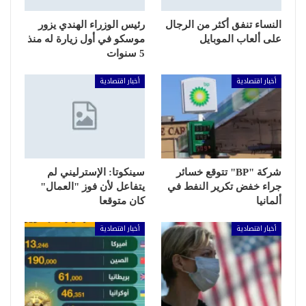
النساء تنفق أكثر من الرجال
رئيس الوزراء الهندي يزور
على ألعاب الموبايل
موسكو في أول زيارة له منذ
5 سنوات
أخبار اقتصادية
أخبار اقتصادية
شركة "BP" تتوقع خسائر
سينكوتا: الإسترليني لم
جراء خفض تكرير النفط في
يتفاعل لأن فوز "العمال"
ألمانيا
كان متوقعا
أخبار اقتصادية
أخبار اقتصادية