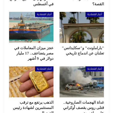
القصة؟
في أغسطس
أخبار اقتصادية
أخبار اقتصادية
"باراماونت" و"سكايدانس"
عجز ميزان المعاملات في
تعلنان عن اندماج تاريخي
مصر يتضاعف.. 17 مليار
دولار في 9 أشهر
أخبار اقتصادية
أخبار اقتصادية
غداة الهجمات الصاروخية..
الذهب يرتفع مع ترقب
قتلى روس بقصف أوكراني
المستثمرين لشهادة رئيس
على بيلغورود
الفيدرالي