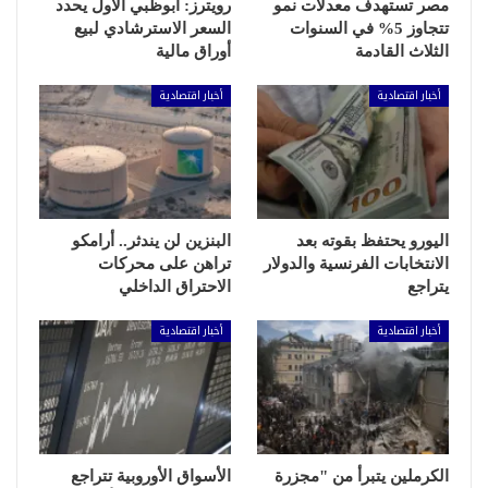
مصر تستهدف معدلات نمو
رويترز: أبوظبي الأول يحدد
تتجاوز 5% في السنوات
السعر الاسترشادي لبيع
الثلاث القادمة
أوراق مالية
أخبار اقتصادية
أخبار اقتصادية
اليورو يحتفظ بقوته بعد
البنزين لن يندثر.. أرامكو
الانتخابات الفرنسية والدولار
تراهن على محركات
يتراجع
الاحتراق الداخلي
أخبار اقتصادية
أخبار اقتصادية
الكرملين يتبرأ من "مجزرة
الأسواق الأوروبية تتراجع