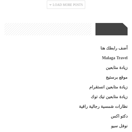
LOAD MORE POSTS
مواقع صديقة
أضف رابطك هنا
Malaga Travel
زيادة متابعين
موقع برستيج
زيادة متابعين انستقرام
زيادة متابعين تيك توك
نظارات شمسية رجالية راقية
دكتو اكس
نوفل سيو