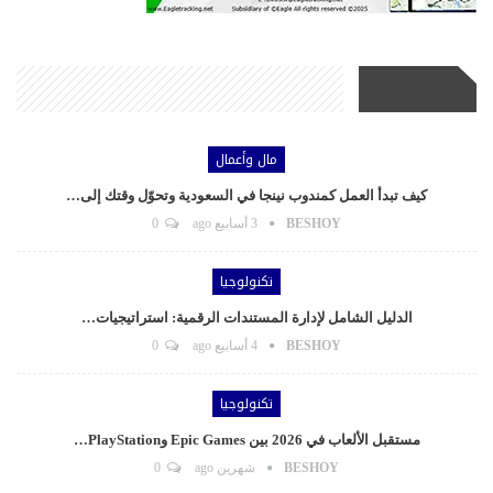
أحدث الأخبار
مال وأعمال
كيف تبدأ العمل كمندوب نينجا في السعودية وتحوّل وقتك إلى…
BESHOY
3 أسابيع ago
0
تكنولوجيا
الدليل الشامل لإدارة المستندات الرقمية: استراتيجيات…
BESHOY
4 أسابيع ago
0
تكنولوجيا
مستقبل الألعاب في 2026 بين Epic Games وPlayStation…
BESHOY
شهرين ago
0