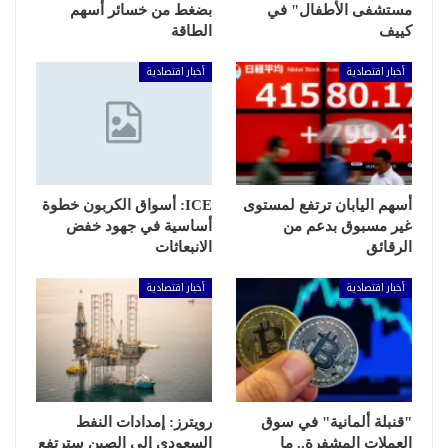
مستشفى الأطفال" في
بضغط من خسائر أسهم
كييف
الطاقة
أخبار اقتصادية
أخبار اقتصادية
أسهم اليابان ترتفع لمستوى
ICE: أسواق الكربون خطوة
غير مسبوق بدعم من
أساسية في جهود خفض
الرقائق
الانبعاثات
أخبار اقتصادية
أخبار اقتصادية
"قنبلة ألمانية" في سوق
رويترز: إمدادات النفط
العملات المشفرة.. ما
السعودي إلى الصين سترتفع