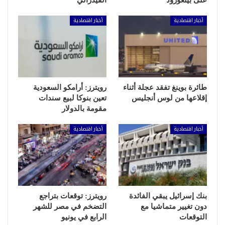
أخبار اقتصادية
أخبار اقتصادية
طائرة بوينغ تفقد عجلة أثناء
رويترز: أرامكو السعودية
إقلاعها من لوس أنجليس
تعين بنوكا لبيع سندات
مقومة بالدولار
أخبار اقتصادية
أخبار اقتصادية
بنك إسرائيل يبقي الفائدة
رويترز: توقعات بتراجع
دون تغيير متماشيا مع
التضخم في مصر للشهر
التوقعات
الرابع في يونيو