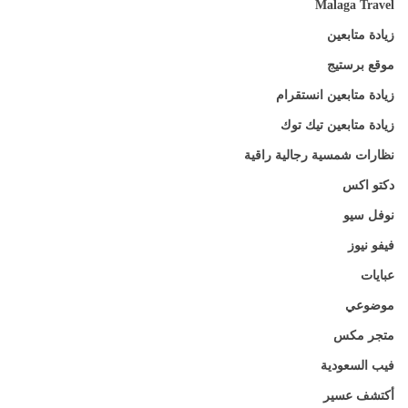
Malaga Travel
زيادة متابعين
موقع برستيج
زيادة متابعين انستقرام
زيادة متابعين تيك توك
نظارات شمسية رجالية راقية
دكتو اكس
نوفل سيو
فيفو نيوز
عبايات
موضوعي
متجر مكس
فيب السعودية
أكتشف عسير