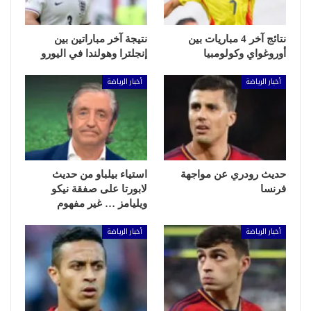
نتائج آخر 4 مباريات بين
نتيجة آخر مباراتين بين
أوروغواي وكولومبيا
إنجلترا وهولندا في اليورو
أخبار الرياضة
أخبار الرياضة
حديث رودري عن مواجهة
استياء بيلباو من حديث
فرنسا
لابورتا على صفقة نيكو
ويليامز … غير مفهوم
أخبار الرياضة
أخبار الرياضة