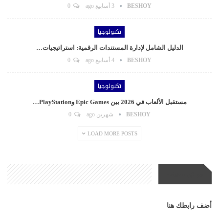
BESHOY
3 أسابيع ago
0
تكنولوجيا
الدليل الشامل لإدارة المستندات الرقمية: استراتيجيات…
BESHOY
4 أسابيع ago
0
تكنولوجيا
مستقبل الألعاب في 2026 بين Epic Games وPlayStation…
BESHOY
شهرين ago
0
LOAD MORE POSTS
مواقع صديقة
أضف رابطك هنا