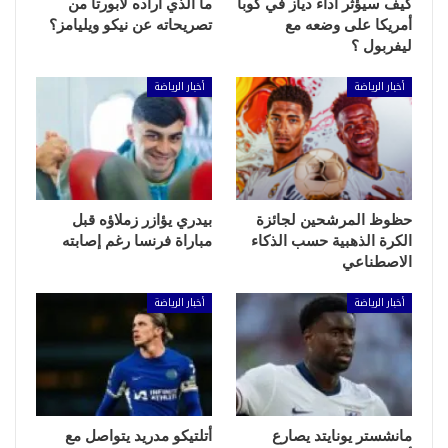
كيف سيؤثر أداء دياز في كوبا
ما الذي أراده لابورتا من
أمريكا على وضعه مع
تصريحاته عن نيكو ويليامز؟
ليفربول ؟
أخبار الرياضة
أخبار الرياضة
حظوظ المرشحين لجائزة
بيدري يؤازر زملاؤه قبل
الكرة الذهبية حسب الذكاء
مباراة فرنسا رغم إصابته
الاصطناعي
أخبار الرياضة
أخبار الرياضة
مانشستر يونايتد يصارع
أتلتيكو مدريد يتواصل مع