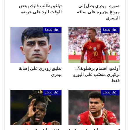
صورة.. بيدري يصل إلى
تياغو يطالب فليك ببعض
ميونخ بجبيرة على ساقه
الوقت للرد على عرضه
اليسرى
أخبار الرياضة
أخبار الرياضة
أولمو: اهتمام برشلونة؟..
تعليق رودري على إصابة
تركيزي منصّب على اليورو
بيدري
فقط
أخبار الرياضة
أخبار الرياضة