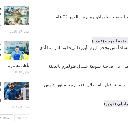
ت
ا
يظ سليمان، ويبلغ من العمر 22 عاما.
ع
ع
يناير 29, 2026
ش
ء أمس وفجر اليوم، أبرزها أريحا ونابلس، ما أدى
ب
ت
ل
بأعلى معايير…
لأقصى في ضاحية شويكة شمال طولكرم بالضفة
يناير 16, 2026
بإصابته قبل أيام، خلال اقتحام مخيم نور شمس
أ
ا
ل
ا
يناير 8, 2026
NEXT
PREV