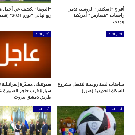
أفواج “إسكندر” الروسية تدمر
“اليويفا” يكشف عن أجمل 
راجمات “هيمارس” أمريكية
ربع نهائي “يورو 2024” (فيديو)
هددت…
أخبار العالم
أخبار العالم
مباحثات ليبية روسية لتفعيل مشروع
سبوتنيك: مسيّرة إسرائيلية
للسكك الحديدية (صور)
سيارة قرب حاجز الصبورة ع
طريق دمشق بيروت
أخبار العالم
أخبار العالم