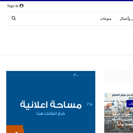
Sign In
 وأعمال
منوعات
ات
 خطوات عملية
 تسريب المياه
بخ نهائياً