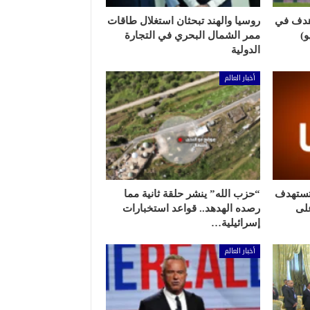
هدف في
روسيا والهند تبحثان استغلال طاقات
ممر الشمال البحري في التجارة
الدولية
أخبار العالم
 تستهدف
“حزب الله” ينشر حلقة ثانية مما
لى
رصده الهدهد.. قواعد استخبارات
إسرائيلية…
أخبار العالم