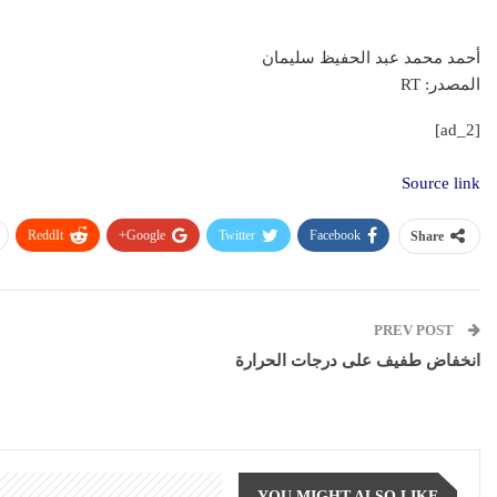
أحمد محمد عبد الحفيظ سليمان
المصدر: RT
[ad_2]
عقارات
عقار
Source link
ReddIt
Google+
Twitter
Facebook
Share
مشاريع شركة ال
PREV POST
تطبيق سكن العقاري: ثورة
العقاري.. ريادة
رقمية في عالم العقارات
القا
انخفاض طفيف على درجات الحرارة
YOU MIGHT ALSO LIKE