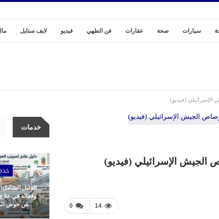
ة
سيارات
صحة
عقارات
فن الطهي
فيديو
لايف ستايل
مال
خدمات
خدم
الدليل الشامل:
وفعالة في علاج
من حوض المط
0
14