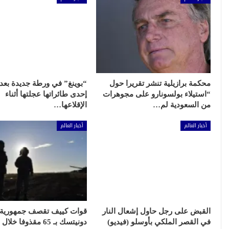
محكمة برازيلية تنشر تقريرا حول
“بوينغ” في ورطة جديدة بعد
“استيلاء بولسونارو على مجوهرات
إحدى طائراتها عجلتها أثناء
من السعودية لم…
الإقلاعها…
أخبار العالم
أخبار العالم
القبض على رجل حاول إشعال النار
قوات كييف تقصف جمهورية
في القصر الملكي بأوسلو (فيديو)
د