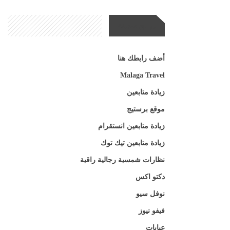
مواقع صديقة
أضف رابطك هنا
Malaga Travel
زيادة متابعين
موقع برستيج
زيادة متابعين انستقرام
زيادة متابعين تيك توك
نظارات شمسية رجالية راقية
دكتو اكس
نوفل سيو
فيفو نيوز
عبايات