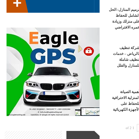
رميم المنازل: الحل
لشامل للحفاظ
لى منزلك وزيادة
مره الافتراضي
ركة تنظيف
الرياض – خدمات
نظيف شاملة
لمنازل والفلل
همية الصيانة
لمنزلية الاحترافية
لحفاظ على
لأجهزة الكهربائية
1 of 2
أحدث الأخبار