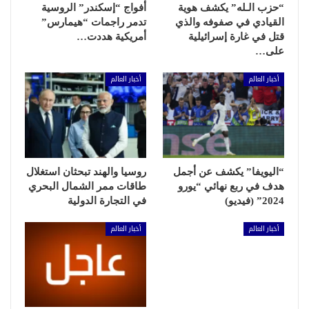
“حزب الـله” يكشف هوية
أفواج “إسكندر” الروسية
القيادي في صفوفه والذي
تدمر راجمات “هيمارس”
قتل في غارة إسرائيلية
أمريكية هددت…
على…
أخبار العالم
أخبار العالم
“اليويفا” يكشف عن أجمل
روسيا والهند تبحثان استغلال
هدف في ربع نهائي “يورو
طاقات ممر الشمال البحري
2024” (فيديو)
في التجارة الدولية
أخبار العالم
أخبار العالم