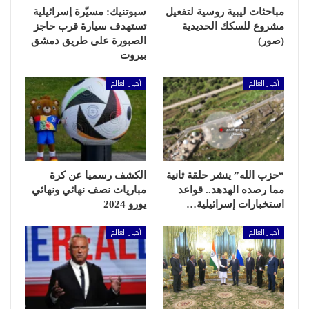
مباحثات ليبية روسية لتفعيل
سبوتنيك: مسيّرة إسرائيلية
مشروع للسكك الحديدية
تستهدف سيارة قرب حاجز
(صور)
الصبورة على طريق دمشق
بيروت
أخبار العالم
أخبار العالم
“حزب الله” ينشر حلقة ثانية
الكشف رسميا عن كرة
مما رصده الهدهد.. قواعد
مباريات نصف نهائي ونهائي
استخبارات إسرائيلية…
يورو 2024
أخبار العالم
أخبار العالم