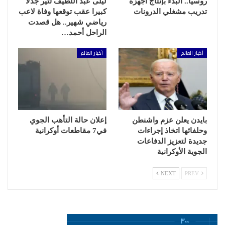
روسيا.. البدء بإنتاج أجهزة
ليلى عبد اللطيف تثير جدلا
تدريب مشغلي الدرونات
كبيرا عقب توقعها وفاة لاعب
رياضي شهير.. هل قصدت
الراحل أحمد…
أخبار العالم
أخبار العالم
بايدن يعلن عزم واشنطن
إعلان حالة التأهب الجوي
وحلفائها اتخاذ إجراءات
في7 مقاطعات أوكرانية
جديدة لتعزيز الدفاعات
الجوية الأوكرانية
NEXT
PREV