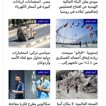
مودي يعلن لأبناء الجالية
مصر.. استعدادات لزيادات
الهندية عن افتتاح قنصليتين
كبيرة في أسعار الكهرباء
إضافيتين لبلاده في روسيا
أخبار العالم
أخبار العالم
إستونيا: “الناتو” سيبحث
سياسي تركي: استخبارات
زيادة إنفاق أعضائه العسكري
دولية تحاول منع لقاء الأسد
من 2.5% من ناتجهم إلى…
وأردوغان
أخبار العالم
أخبار العالم
الصحة العالمية: لا مكان آمنا
سكالوني يطرح فكرة مفاجئة