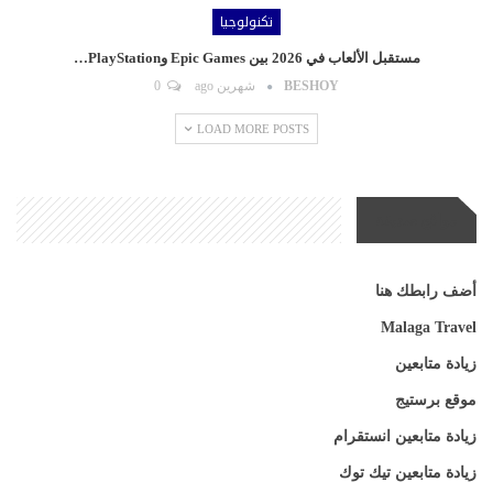
تكنولوجيا
مستقبل الألعاب في 2026 بين Epic Games وPlayStation…
BESHOY
شهرين ago
0
LOAD MORE POSTS
مواقع صديقة
أضف رابطك هنا
Malaga Travel
زيادة متابعين
موقع برستيج
زيادة متابعين انستقرام
زيادة متابعين تيك توك