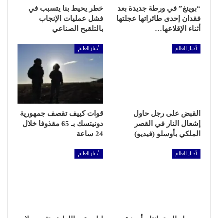
“بوينغ” في ورطة جديدة بعد
خطر يحيط بنا يتسبب في
فقدان إحدى طائراتها عجلتها
فشل عمليات الإنجاب
أثناء الإقلاعها…
بالتلقيح الصناعي
أخبار العالم
أخبار العالم
القبض على رجل حاول
قوات كييف تقصف جمهورية
إشعال النار في القصر
دونيتسك بـ 65 مقذوفا خلال
الملكي بأوسلو (فيديو)
24 ساعة
أخبار العالم
أخبار العالم