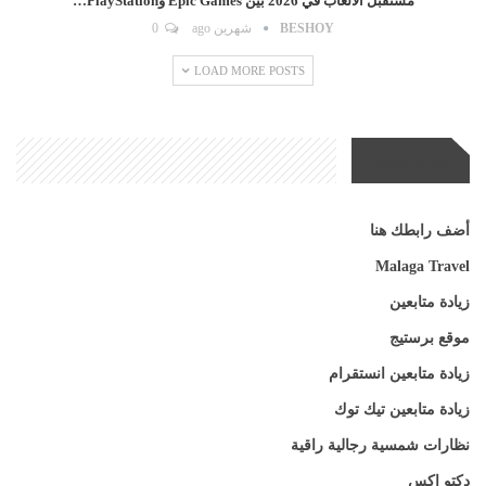
مستقبل الألعاب في 2026 بين Epic Games وPlayStation…
BESHOY
شهرين ago
0
LOAD MORE POSTS
مواقع صديقة
أضف رابطك هنا
Malaga Travel
زيادة متابعين
موقع برستيج
زيادة متابعين انستقرام
زيادة متابعين تيك توك
نظارات شمسية رجالية راقية
دكتو اكس