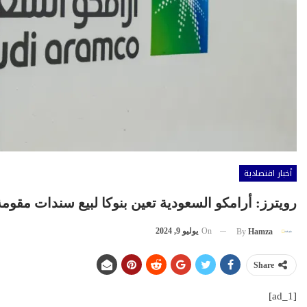
أخبار اقتصادية
رويترز: أرامكو السعودية تعين بنوكا لبيع سندات مقومة 
On
يوليو 9, 2024
By
Hamza
Share
[ad_1]