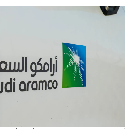
عقار
تطبيق سكن ال
رقمية في عال