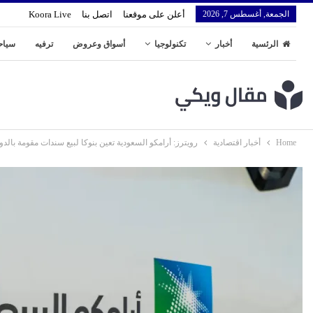
الجمعة, أغسطس 7, 2026
أعلن على موقعنا
اتصل بنا
Koora Live
الرئسية
أخبار
تكنولوجيا
أسواق وعروض
ترفيه
سياح
Home
أخبار اقتصادية
رويترز: أرامكو السعودية تعين بنوكا لبيع سندات مقومة بالدول