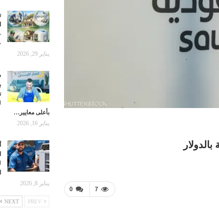
ت
ا
ع
ع
يناير 29, 2026
ش
ب
ت
ل
بأعلى معايير…
يناير 16, 2026
بالدولار
أ
ا
ل
ا
يناير 8, 2026
0
7
NEXT
PREV