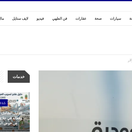
ة
سيارات
صحة
عقارات
فن الطهي
فيديو
لايف ستايل
مال
ار
خدمات
خدم
الدليل الشامل:
وفعالة في علاج
من حوض المط