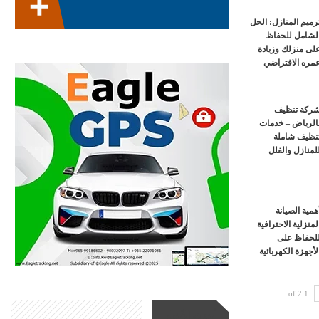
رميم المنازل: الحل
لشامل للحفاظ
لى منزلك وزيادة
مره الافتراضي
ركة تنظيف
الرياض – خدمات
نظيف شاملة
لمنازل والفلل
همية الصيانة
لمنزلية الاحترافية
لحفاظ على
لأجهزة الكهربائية
1 of 2
أحدث الأخبار