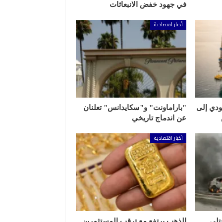
في جهود خفض الانبعاثات
أخبار اقتصادية
ودي إلى
"باراماونت" و"سكايدانس" تعلنان
عن اندماج تاريخي
أخبار اقتصادية
تلى
الذهب يرتفع مع ترقب المستثمرين