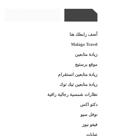
مواقع صديقة
أضف رابطك هنا
Malaga Travel
زيادة متابعين
موقع برستيج
زيادة متابعين انستقرام
زيادة متابعين تيك توك
نظارات شمسية رجالية راقية
دكتو اكس
نوفل سيو
فيفو نيوز
عبايات