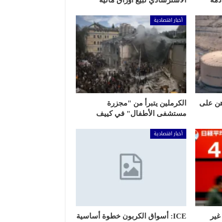
الاسترشادي لبيع أوراق مالية
أخبار اقتصادية
اهن على
الكرملين يتبرأ من "مجزرة
مستشفى الأطفال" في كييف
أخبار اقتصادية
غير
ICE: أسواق الكربون خطوة أساسية