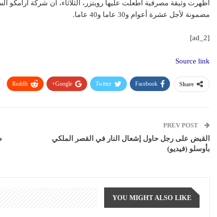
أظهرت وثيقة مصرفية اطعلت عليها رويتزر، الثلاثاء، أن شركة أرامكو ال
مضمونة لأجل عشرة أعوام و30 عاما و40 عاما.
[ad_2]
Source link
ReddIt
Google+
Twitter
Facebook
Share
PREV POST
القبض على رجل حاول إشعال النار في القصر الملكي
ط
بأوسلو (فيديو)
YOU MIGHT ALSO LIKE