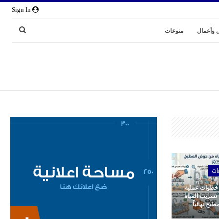
Sign In
 وأعمال
منوعات
ات
 خطوات عملية
 تسريب المياه
بخ نهائياً