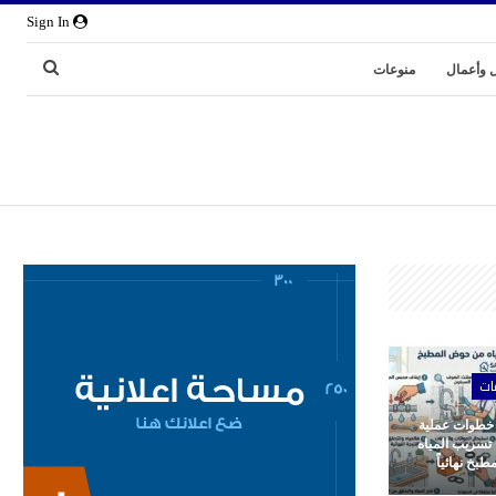
Sign In
 وأعمال
منوعات
ات
 خطوات عملية
 تسريب المياه
بخ نهائياً