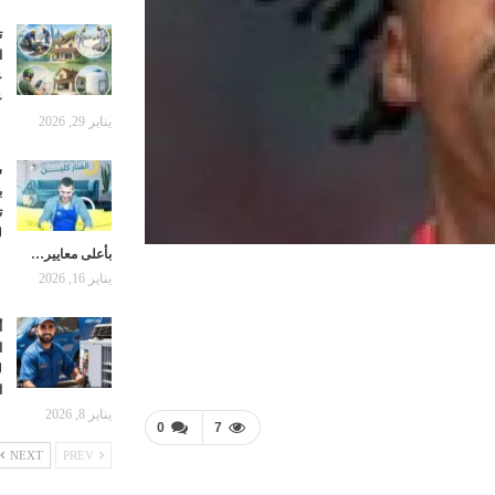
ت
ا
ع
ع
يناير 29, 2026
ش
ب
ت
ل
بأعلى معايير…
يناير 16, 2026
أ
ا
ل
ا
يناير 8, 2026
0
7
NEXT
PREV