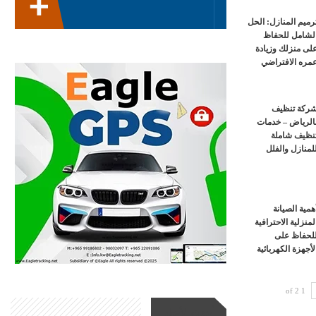
رميم المنازل: الحل
لشامل للحفاظ
لى منزلك وزيادة
مره الافتراضي
ركة تنظيف
الرياض – خدمات
نظيف شاملة
لمنازل والفلل
همية الصيانة
لمنزلية الاحترافية
لحفاظ على
لأجهزة الكهربائية
1 of 2
أحدث الأخبار