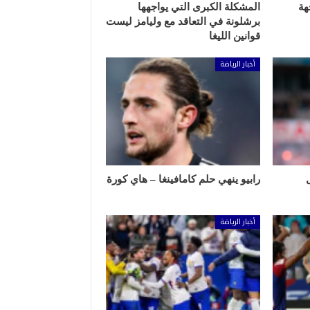
هة
المشكلة الكبرى التي يواجهها
برشلونة في التعاقد مع وليامز ليست
قوانين الليغا
أخبار الرياضة
رابيو ينهي حلم كامافينغا – هاي كورة
أخبار الرياضة