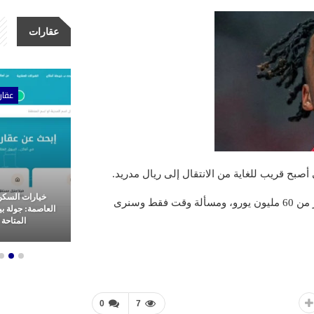
عقارات
ات
عقارات
عقار
بح قريب للغاية من الانتقال إلى ريال مدريد.
مشاريع شركة الأولى للتطوير
خيارات السكن
وقال الصحفي أن ريال مدريد سيدفع مقابل صاحب الـ 18 عاما أقل بكثير من 60 مليون يورو، ومسألة وقت فقط وسنرى
عقاري: ثورة
العقاري.. ريادة وتميز في غرب
العاصمة: جولة ب
م العقارات
القاهرة
المتاحة ل
0
7