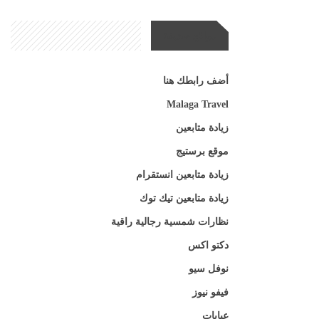
مواقع صديقة
أضف رابطك هنا
Malaga Travel
زيادة متابعين
موقع برستيج
زيادة متابعين انستقرام
زيادة متابعين تيك توك
نظارات شمسية رجالية راقية
دكتو اكس
نوفل سيو
فيفو نيوز
عبايات