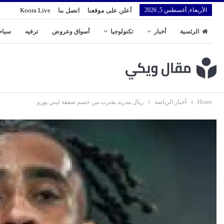
الأربعاء, أغسطس 5, 2026
أعلن على موقعنا
اتصل بنا
Koora Live
الرئسية
أخبار
تكنولوجيا
أسواق وعروض
ترفيه
سياح
Home
أخبار الرياضة
ريال مدريد يقترب من حسم صفقة ليني يورو