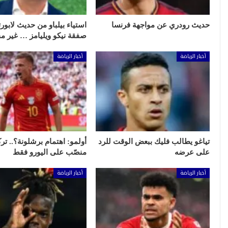
حديث رودري عن مواجهة فرنسا
استياء بيلباو من حديث لابور
صفقة نيكو ويليامز … غير م
أخبار الرياضة
أخبار الرياضة
تياغو يطالب فليك ببعض الوقت للرد
أولمو: اهتمام برشلونة؟.. تر
على عرضه
منصّب على اليورو فقط
أخبار الرياضة
أخبار الرياضة