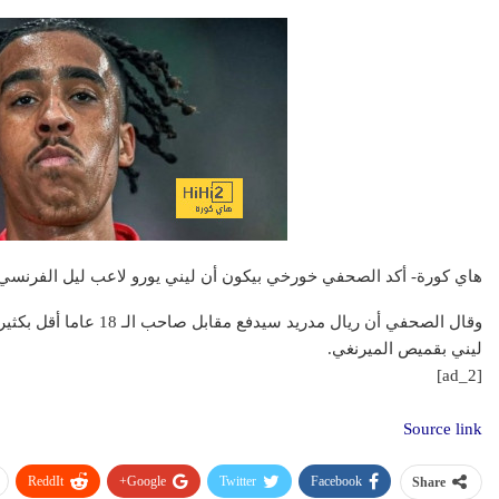
عقار
هاي كورة- أكد الصحفي خورخي بيكون أن ليني يورو لاعب ليل الفرنسي أص
تطبيق سكن ال
ليني بقميص الميرنغي.
رقمية في عال
[ad_2]
Source link
ReddIt
Google+
Twitter
Facebook
Share