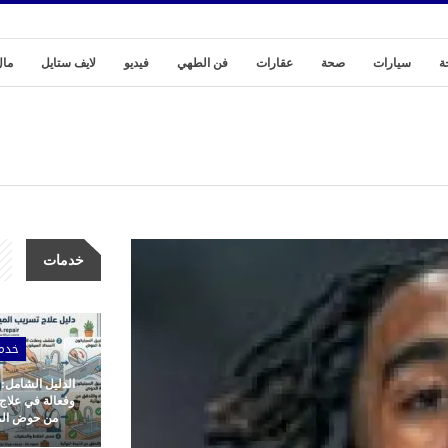
ة
سيارات
صحة
عقارات
فن الطهي
فيديو
لايف ستايل
مال
خدمات
خدم
الدليل الشامل:
وفعالة في علاج
من حوض المط