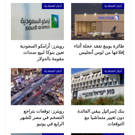
أخبار اقتصادية
أخبار اقتصادية
طائرة بوينغ تفقد عجلة أثناء
رويترز: أرامكو السعودية
إقلاعها من لوس أنجليس
تعين بنوكا لبيع سندات
مقومة بالدولار
أخبار اقتصادية
أخبار اقتصادية
بنك إسرائيل يبقي الفائدة
رويترز: توقعات بتراجع
دون تغيير متماشيا مع
التضخم في مصر للشهر
التوقعات
الرابع في يونيو