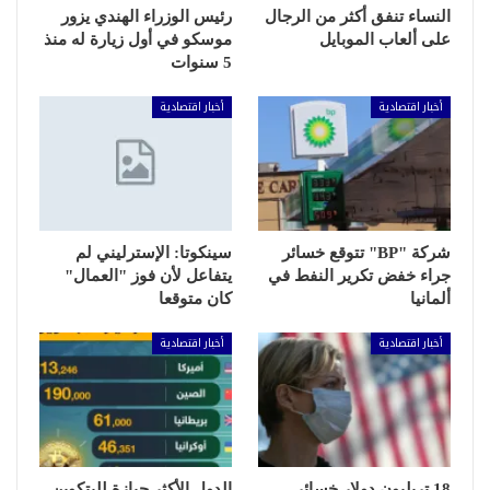
النساء تنفق أكثر من الرجال
رئيس الوزراء الهندي يزور
على ألعاب الموبايل
موسكو في أول زيارة له منذ
5 سنوات
أخبار اقتصادية
أخبار اقتصادية
شركة "BP" تتوقع خسائر
سينكوتا: الإسترليني لم
جراء خفض تكرير النفط في
يتفاعل لأن فوز "العمال"
ألمانيا
كان متوقعا
أخبار اقتصادية
أخبار اقتصادية
18 تريليون دولار خسائر
الدول الأكثر حيازة للبتكوين