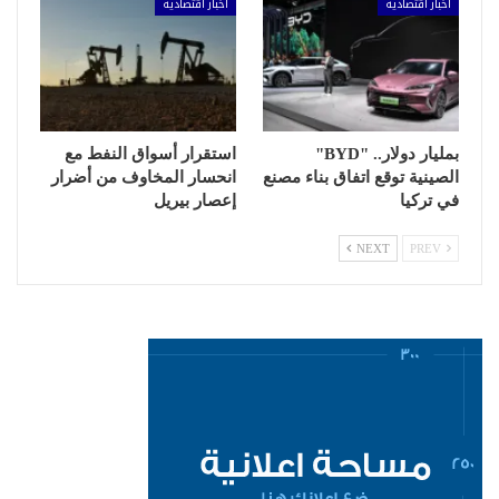
أخبار اقتصادية
أخبار اقتصادية
بمليار دولار.. "BYD"
استقرار أسواق النفط مع
الصينية توقع اتفاق بناء مصنع
انحسار المخاوف من أضرار
في تركيا
إعصار بيريل
NEXT
PREV