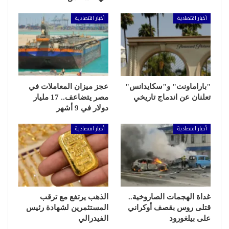
أخبار اقتصادية
أخبار اقتصادية
"باراماونت" و"سكايدانس"
عجز ميزان المعاملات في
تعلنان عن اندماج تاريخي
مصر يتضاعف.. 17 مليار
دولار في 9 أشهر
أخبار اقتصادية
أخبار اقتصادية
غداة الهجمات الصاروخية..
الذهب يرتفع مع ترقب
قتلى روس بقصف أوكراني
المستثمرين لشهادة رئيس
على بيلغورود
الفيدرالي