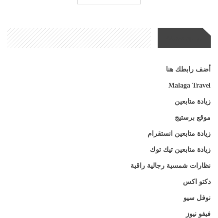
مواقع صديقة
أضف رابطك هنا
Malaga Travel
زيادة متابعين
موقع برستيج
زيادة متابعين انستقرام
زيادة متابعين تيك توك
نظارات شمسية رجالية راقية
دكتو اكس
نوفل سيو
فيفو نيوز