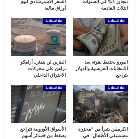
تتجاوز 5% في السنوات
السعر الاسترشادي لبيع
الثلاث القادمة
أوراق مالية
أخبار اقتصادية
أخبار اقتصادية
اليورو يحتفظ بقوته بعد
البنزين لن يندثر.. أرامكو
الانتخابات الفرنسية والدولار
تراهن على محركات
يتراجع
الاحتراق الداخلي
أخبار اقتصادية
أخبار اقتصادية
الكرملين يتبرأ من "مجزرة
الأسواق الأوروبية تتراجع
مستشفى الأطفال" في
بضغط من خسائر أسهم