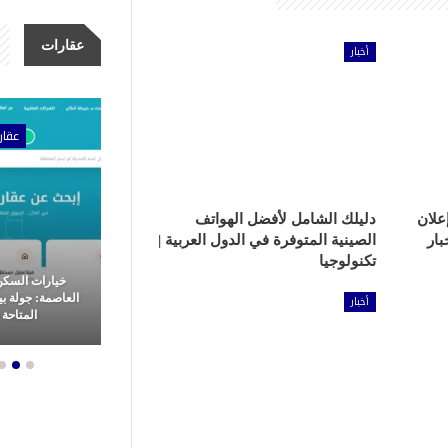
عقارات
أخبار
ات
عقارات
عقار
علان
دليلك الشامل لأفضل الهواتف
بار
الصينية المتوفرة في الدول العربية |
تكنولوجيا
مشاريع شركة الأولى للتطوير
خيارات السكن
عقاري: ثورة
العقاري.. ريادة وتميز في غرب
العاصمة: جولة ب
أخبار
م العقارات
القاهرة
المتاحة ل