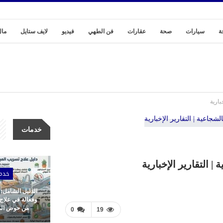
ة
سيارات
صحة
عقارات
فن الطهي
فيديو
لايف ستايل
مال
بارية
خدمات
 التقارير الإخبارية
خدم
الدليل الشامل:
وفعالة في علاج
من حوض المط
0
19