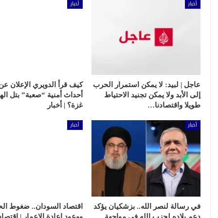
أخبار
أخبار
عاجل | لبيد: لا يمكن استمرار الحرب
إلى الأبد ولا يمكن تجنيد الاحتياط
أحداث أمنية “صعبة” بتل ال
طويلا واقتصادنا…
غزة؟ | أخبار
أخبار
أخبار
في رسالة لنصر الله.. بزشكيان يؤكد
اقتصاد السودان.. ضغوط ال
دعم بلاده لحزب الله في مواجهة
ووعود إعادة الإعمار | اقتصاد