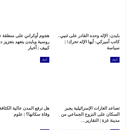
بايدن: الإله وحده القادر على ثنيي..
هجوم أوكراني على منطقة ح
كاتب أميركي: أيها الإله تحرك! |
روسية وبايدن يتعهد بتعزيز د
سياسة
كييف | أخبار
أخبار
أخبار
تصاعد الغارات الإسرائيلية يجبر
هل ترفع المدن عالية الكثاف
السكان على النزوح الجماعي من
وفاة سكانها؟ | علوم
مدينة غزة | التقارير…