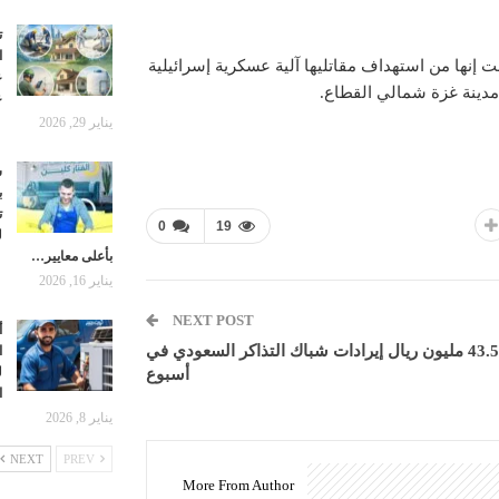
ت
ا
 إنها من استهداف مقاتليها آلية عسكرية إسرائيلية
ع
مدينة غزة شمالي القطاع.
ع
يناير 29, 2026
ش
ب
ت
0
19
ل
بأعلى معايير…
يناير 16, 2026
NEXT POST
أ
43.5 مليون ريال إيرادات شباك التذاكر السعودي في
ا
ل
أسبوع
ا
يناير 8, 2026
NEXT
PREV
More From Author