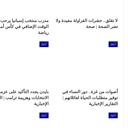
لا تقلق.. حشرات الفراولة مفيدة ولا
مدرب منتخب إسبانيا يرحب ب
تضر الصحة | صحة
الوقت الإضافي في كأس أمم أ
رياضة
أخبار
أخبار
أصوات من غزة.. دور النساء في
بايدن يجدد التأكيد على عز
توفير متطلبات الحياة لعائلاتهم |
الانتخابات وهزيمة ترامب | ال
التقارير الإخبارية
الإخبارية
أخبار
أخبار