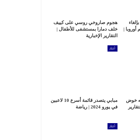
إلغاء
هجوم صاروخي روسي على كييف
وروبا |
خلف دمارا بمستشفى للأطفال |
التقارير الإخبارية
أخبار
مه خوض
مبابي يتصدر قائمة أسرع 10 لاعبين
تقارير
في يورو 2024 | رياضة
أخبار