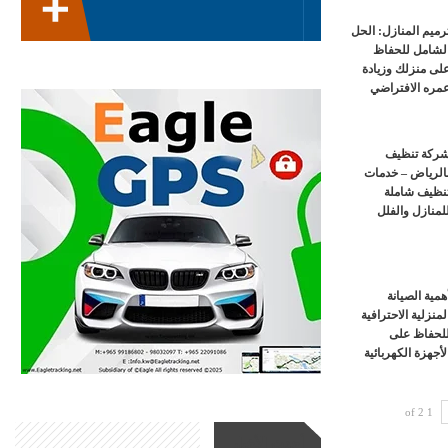
رميم المنازل: الحل
لشامل للحفاظ
لى منزلك وزيادة
مره الافتراضي
ركة تنظيف
الرياض – خدمات
نظيف شاملة
لمنازل والفلل
همية الصيانة
لمنزلية الاحترافية
لحفاظ على
لأجهزة الكهربائية
1 of 2
أحدث الأخبار