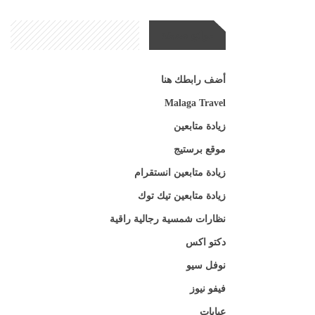
مواقع صديقة
أضف رابطك هنا
Malaga Travel
زيادة متابعين
موقع برستيج
زيادة متابعين انستقرام
زيادة متابعين تيك توك
نظارات شمسية رجالية راقية
دكتو اكس
نوفل سيو
فيفو نيوز
عبايات