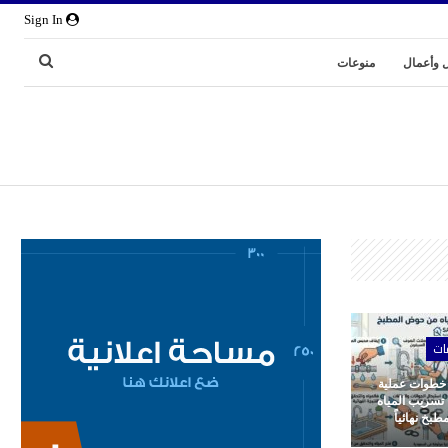
Sign In
 وأعمال
منوعات
ات
 خطوات عملية
 تسريب المياه
بخ نهائياً