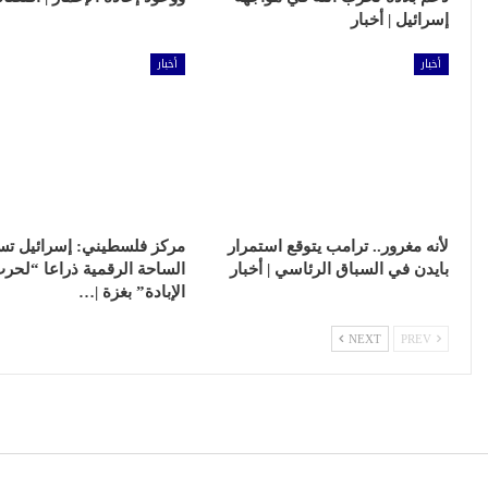
إسرائيل | أخبار
أخبار
أخبار
لأنه مغرور.. ترامب يتوقع استمرار
مركز فلسطيني: إسرائيل تس
بايدن في السباق الرئاسي | أخبار
الساحة الرقمية ذراعا “لحر
الإبادة” بغزة |…
NEXT
PREV