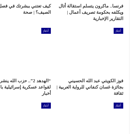
فرنسا.. ماكرون يتسلم استقالة أتال
كيف تعتني ببشرتك في فصل
ويكلفه بحكومة تصريف أعمال |
الصيف؟ | صحة
التقارير الإخبارية
أخبار
أخبار
فوز الكويتي عبد الله الحسيني
“الهدهد 2”.. حزب الله ي
بجائزة غسان كنفاني للرواية العربية |
لقواعد عسكرية إسرائيلية بال
ثقافة
أخبار
أخبار
أخبار