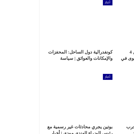
أخبار
كيف قرأ الدويري الإعلان عن 4
كونفدرالية دول الساحل: المحفزات
هوى في
والإمكانات والعوائق | سياسة
أخبار
حرب
بوتين يجري محادثات غير رسمية مع
رئيس الوزراء الهندي مودي | أخبار