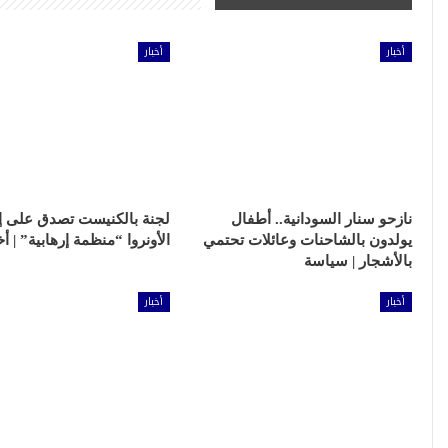
أخبار
أخبار
عقار
نازحو سنار السودانية.. أطفال
لجنة بالكنيست تصدق على إ
يولدون بالشاحنات وعائلات تحتمي
الأونروا “منظمة إرهابية” | أخ
بالأشجار | سياسة
تطبيق سكن ال
أخبار
أخبار
رقمية في عال