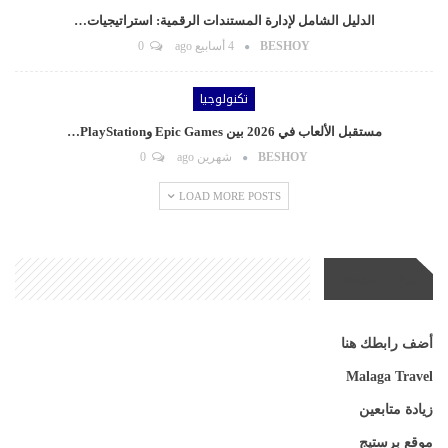
الدليل الشامل لإدارة المستندات الرقمية: استراتيجيات…
BESHOY
4 أسابيع ago
0
تكنولوجيا
مستقبل الألعاب في 2026 بين Epic Games وPlayStation…
BESHOY
شهرين ago
0
LOAD MORE POSTS
مواقع صديقة
أضف رابطك هنا
Malaga Travel
زيادة متابعين
موقع برستيج