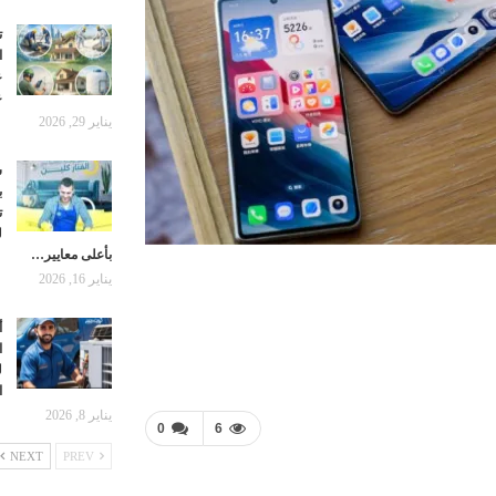
ت
ا
ع
ع
يناير 29, 2026
ش
ب
ت
ل
بأعلى معايير…
يناير 16, 2026
أ
ا
ل
ا
يناير 8, 2026
0
6
NEXT
PREV