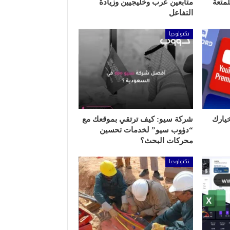
لمتعة
متابعين عرب وخليجيين وزيادة
التفاعل
تكنولوجيا
 خيارك
شركة سيو: كيف ترتقي بموقعك مع
“دؤوب سيو” لخدمات تحسين
محركات البحث؟
تكنولوجيا