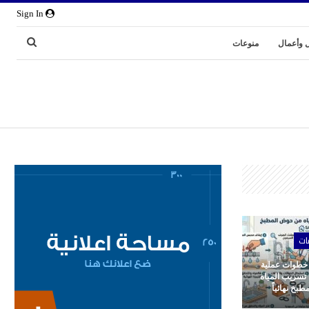
Sign In
 وأعمال
منوعات
ات
 خطوات عملية
 تسريب المياه
بخ نهائياً