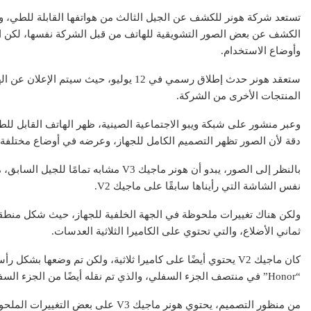
الكشف عن بعض الصور التشويقية للهاتف من قبل الشركة نفسها، لكن ال
وأوضاع الاستخدام.
عقار
المنتجات الأخرى من الشركة.
وعبر منشور على شبكة ويبو الاجتماعية الصينية، ظهر الهاتف القابل للط
دقة لأن الصور تظهر التصميم الكامل للجهاز، وعرضه في أوضاع مختلفة.
بالنظر إلى الصور، يبدو أن هونر ماجيك V3 مشا
نفس الشاشة التي رأيناها سابقًا على ماجيك V2.
تطبيق سكن ال
ولكن هناك تغييرات ملحوظة في الجهة الخلفية للجهاز، حيث شكل منطقة
رقمية في عال
ثماني الأضلاع، والتي تحتوي على الكاميرا الثلاثية العدسات.
كان ماجيك V2 يحتوي أيضًا على كاميرا ثلاثية، ولكن تم وضعها بش
“Honor” في منتصف الجزء السفلي، والذي تم نقله أيضًا من الجزء السفلي الأيمن.
من منظور التصميم، يحتوي هونر ماجيك V3 على بعض التغييرات الملحوظة بالمقارنة مع ماجيك V2.