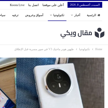
السبت, أغسطس 8, 2026
أعلن على موقعنا
اتصل بنا
Koora Live
الرئسية
أخبار
تكنولوجيا
أسواق وعروض
ترفيه
سياح
Home
تكنولوجيا
ظهور هونر ماجيك V3 في صور مسربة قبل الإطلاق