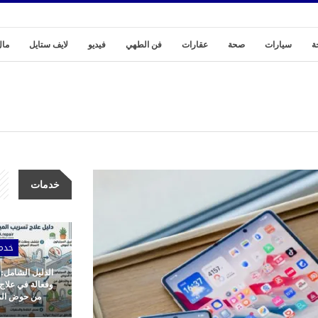
ة
سيارات
صحة
عقارات
فن الطهي
فيديو
لايف ستايل
مال
خدمات
خدم
الدليل الشامل:
وفعالة في علاج
من حوض المط