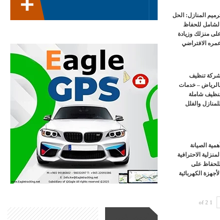
رميم المنازل: الحل
لشامل للحفاظ
لى منزلك وزيادة
مره الافتراضي
ركة تنظيف
الرياض – خدمات
نظيف شاملة
لمنازل والفلل
همية الصيانة
لمنزلية الاحترافية
لحفاظ على
لأجهزة الكهربائية
1 of 2
أحدث الأخبار