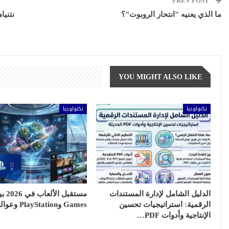
PREV POST
ما الذي يعنيه "انتحار الروبوت"؟
نتني
YOU MIGHT ALSO LIKE
تكنولوجيا
تكنولوجيا
الدليل الشامل لإدارة المستندات
الرقمية: استراتيجيات تحسين
Games وPlayStation وعوالم Saros
الإنتاجية وأدوات PDF…