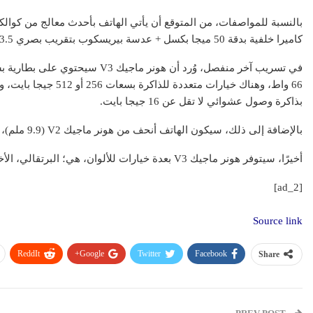
كاميرا خلفية بدقة 50 ميجا بكسل + عدسة بيريسكوب بتقريب بصري 3.5 مرة.
بذاكرة وصول عشوائي لا تقل عن 16 جيجا بايت.
بالإضافة إلى ذلك، سيكون الهاتف أنحف من هونر ماجيك V2 (9.9 ملم)، وهو ما أكدته الشركة بالفعل.
أخيرًا، سيتوفر هونر ماجيك V3 بعدة خيارات للألوان، هي؛ البرتقالي، الأخضر، الأبيض والأسود.
[ad_2]
Source link
ReddIt
Google+
Twitter
Facebook
Share