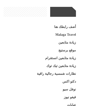
مواقع صديقة
أضف رابطك هنا
Malaga Travel
زيادة متابعين
موقع برستيج
زيادة متابعين انستقرام
زيادة متابعين تيك توك
نظارات شمسية رجالية راقية
دكتو اكس
نوفل سيو
فيفو نيوز
عبايات