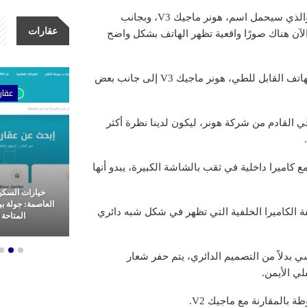
تستعد شركة هونر للكشف عن الجيل الثالث من هواتفها القابلة للطي، والذي سيحمل اسم، هونر ماجيك V3، وبجانب
عقارات
آن هناك صورًا واقعية تظهر الهاتف بشكل واضح
ستعقد هونر حدث إطلاق رسمي في 12 يوليو، حيث سيتم الإعلان عن الهاتف القابل للطي، هونر ماجيك V3 إلى جانب بعض
ات
عقارات
عقار
ي القادم من شركة هونر، ليكون لدينا نظرة أكثر
به تمامًا للجيل السابق، مع كاميرا داخلية في ثقب بالشاشة الكبيرة، يبدو أنها
مشاريع شركة الأولى للتطوير
خيارات السكن
عقاري: ثورة
العقاري.. ريادة وتميز في غرب
العاصمة: جولة ب
 الكاميرا الخلفية التي تظهر في شكل شبه دائري
م العقارات
القاهرة
المتاحة ل
كل رأسي بدلاً من التصميم الدائري، يتم حفر شعار