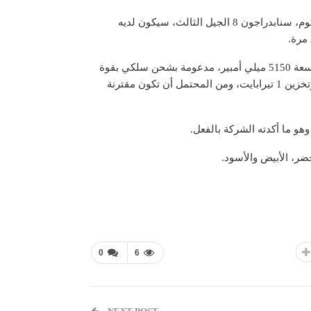
بالنسبة للمواصفات، من المتوقع أن يأتي الهاتف بأحدث معالج من كوالكوم، سنابدراجون 8 الجيل الثالث، سيكون لديه
في تسريب آخر منفصل، وُرد أن هونر ماجيك V3 سيحتوي على بطارية بسعة 5150 ميلي أمبير، مدعومة بشحن سلكي بقوة
66 واط، وهناك خيارات متعددة للذاكرة بسعات 256 أو 512 جيجا بايت، وتخزين 1 تيرابايت، ومن المحتمل أن تكون مقترنة
0
6