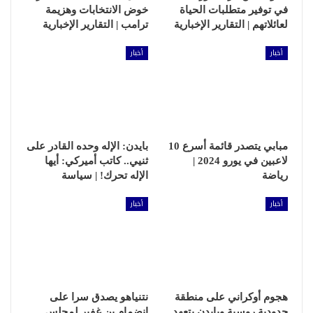
في توفير متطلبات الحياة
خوض الانتخابات وهزيمة
لعائلاتهم | التقارير الإخبارية
ترامب | التقارير الإخبارية
أخبار
أخبار
مبابي يتصدر قائمة أسرع 10
بايدن: الإله وحده القادر على
لاعبين في يورو 2024 |
ثنيي.. كاتب أميركي: أيها
رياضة
الإله تحرك! | سياسة
أخبار
أخبار
هجوم أوكراني على منطقة
نتنياهو يصدق سرا على
حدودية روسية وبايدن يتعهد
انضمام بن غفير لمجلس