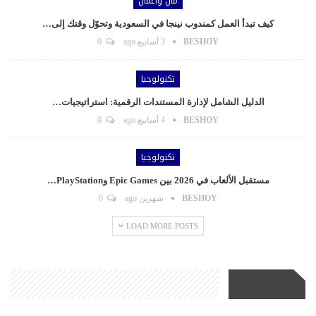
مال وأعمال
كيف تبدأ العمل كمندوب نينجا في السعودية وتحوّل وقتك إلى…
BESHOY
3 أسابيع ago
0
تكنولوجيا
الدليل الشامل لإدارة المستندات الرقمية: استراتيجيات…
BESHOY
4 أسابيع ago
0
تكنولوجيا
مستقبل الألعاب في 2026 بين Epic Games وPlayStation…
BESHOY
شهرين ago
0
LOAD MORE POSTS
مواقع صديقة