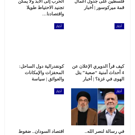
فلسطين على جدول أعمال
الحرب إلى الأبد ولا يمكن
قمة ميركوسور | أخبار
تجنيد الاحتياط طويلا
واقتصادنا…
أخبار
أخبار
كيف قرأ الدويري الإعلان عن
كونفدرالية دول الساحل:
4 أحداث أمنية “صعبة” بتل
المحفزات والإمكانات
الهوى في غزة؟ | أخبار
والعوائق | سياسة
أخبار
أخبار
في رسالة لنصر الله..
اقتصاد السودان.. ضغوط