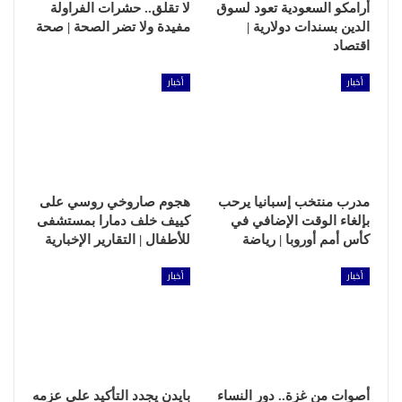
أرامكو السعودية تعود لسوق
لا تقلق.. حشرات الفراولة
الدين بسندات دولارية |
مفيدة ولا تضر الصحة | صحة
اقتصاد
أخبار
أخبار
مدرب منتخب إسبانيا يرحب
هجوم صاروخي روسي على
بإلغاء الوقت الإضافي في
كييف خلف دمارا بمستشفى
كأس أمم أوروبا | رياضة
للأطفال | التقارير الإخبارية
أخبار
أخبار
أصوات من غزة.. دور النساء
بايدن يجدد التأكيد على عزمه