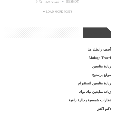
BESHOY
شهرين ago
0
LOAD MORE POSTS
مواقع صديقة
أضف رابطك هنا
Malaga Travel
زيادة متابعين
موقع برستيج
زيادة متابعين انستقرام
زيادة متابعين تيك توك
نظارات شمسية رجالية راقية
دكتو اكس