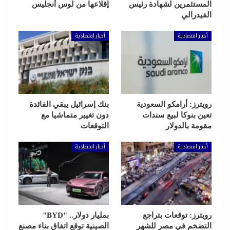
المستثمرين لشهادة رئيس
إقلاعها من لوس أنجليس
الفيدرالي
أخبار اقتصادية
أخبار اقتصادية
رويترز: أرامكو السعودية
بنك إسرائيل يبقي الفائدة
تعين بنوكا لبيع سندات
دون تغيير متماشيا مع
مقومة بالدولار
التوقعات
أخبار اقتصادية
أخبار اقتصادية
رويترز: توقعات بتراجع
بمليار دولار.. "BYD"
التضخم في مصر للشهر
الصينية توقع اتفاق بناء مصنع