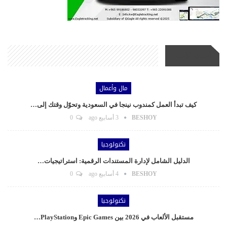
أحدث الأخبار
مال وأعمال
كيف تبدأ العمل كمندوب نينجا في السعودية وتحوّل وقتك إلى…
BESHOY
3 أسابيع ago
0
تكنولوجيا
الدليل الشامل لإدارة المستندات الرقمية: استراتيجيات…
BESHOY
4 أسابيع ago
0
تكنولوجيا
مستقبل الألعاب في 2026 بين Epic Games وPlayStation…