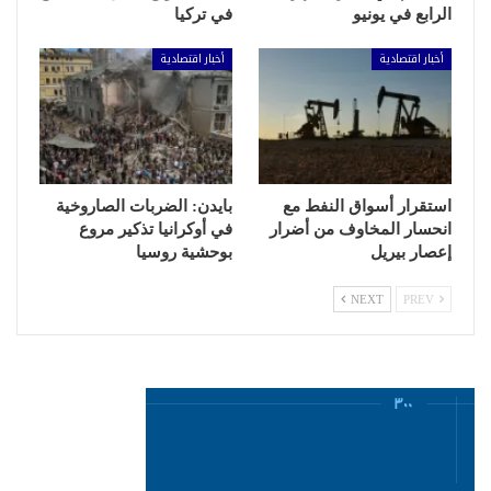
الرابع في يونيو
في تركيا
أخبار اقتصادية
أخبار اقتصادية
استقرار أسواق النفط مع
بايدن: الضربات الصاروخية
انحسار المخاوف من أضرار
في أوكرانيا تذكير مروع
إعصار بيريل
بوحشية روسيا
NEXT
PREV