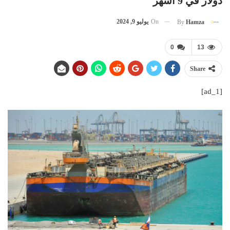
دولار في 9 أشهر
On
يوليو 9, 2024
By
Hamza
0
13
Share
[ad_1]