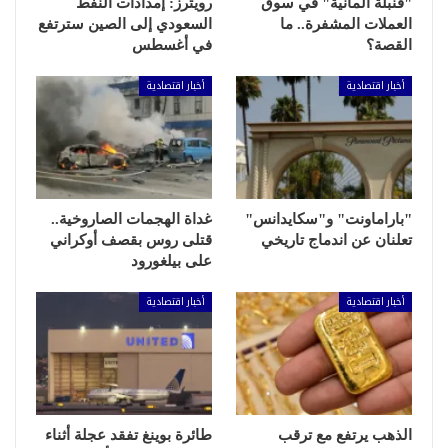
"قنبلة ألمانية" في سوق
رويترز: إمدادات النفط
العملات المشفرة.. ما
السعودي إلى الصين سترتفع
القصة؟
في أغسطس
أخبار اقتصادية
أخبار اقتصادية
"باراماونت" و"سكايدانس"
غداة الهجمات الصاروخية..
تعلنان عن اندماج تاريخي
قتلى روس بقصف أوكراني
على بيلغورود
أخبار اقتصادية
أخبار اقتصادية
الذهب يرتفع مع ترقب
طائرة بوينغ تفقد عجلة أثناء