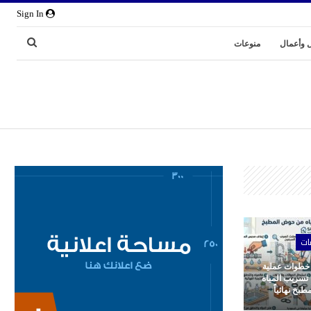
Sign In
 وأعمال
منوعات
ات
 خطوات عملية
 تسريب المياه
بخ نهائياً