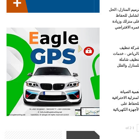
رميم المنازل: الحل
لشامل للحفاظ
لى منزلك وزيادة
مره الافتراضي
ركة تنظيف
الرياض – خدمات
نظيف شاملة
لمنازل والفلل
همية الصيانة
لمنزلية الاحترافية
لحفاظ على
لأجهزة الكهربائية
1 of 2
أحدث الأخبار