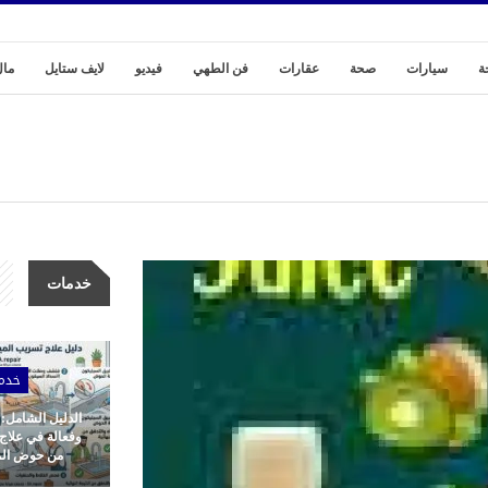
ة
سيارات
صحة
عقارات
فن الطهي
فيديو
لايف ستايل
مال
خدمات
خدم
الدليل الشامل:
وفعالة في علاج
من حوض المط