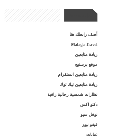
مواقع صديقة
أضف رابطك هنا
Malaga Travel
زيادة متابعين
موقع برستيج
زيادة متابعين انستقرام
زيادة متابعين تيك توك
نظارات شمسية رجالية راقية
دكتو اكس
نوفل سيو
فيفو نيوز
عبايات