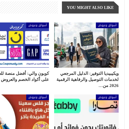
YOU MIGHT ALSO LIKE
أسواق وعروض
أسواق وعروض
ويكيبيديا التوفير: الدليل المرجعي
كوبون والي: أفضل منصة للع
لخدمات التوصيل والرفاهية الرقمية
على أكواد الخصم والعروض 
2026 من…
أسواق وعروض
أسواق وعروض