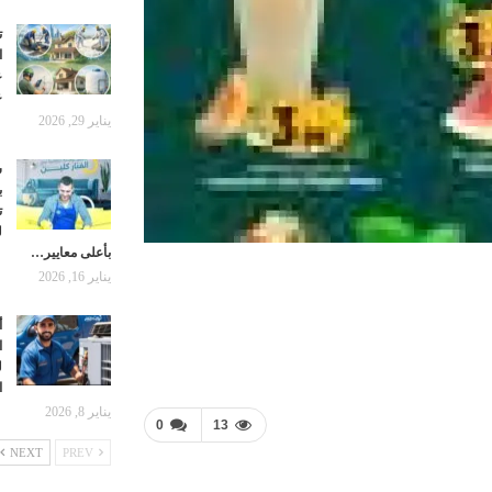
ت
ا
ع
ع
يناير 29, 2026
ش
ب
ت
ل
بأعلى معايير…
يناير 16, 2026
أ
ا
ل
ا
يناير 8, 2026
0
13
NEXT
PREV